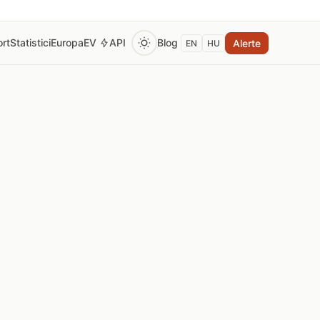
rt
Statistici
Europa
EV
API
Blog
Alerte
EN
HU