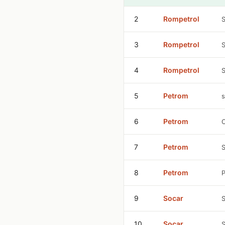
2
Rompetrol
S
3
Rompetrol
S
4
Rompetrol
S
5
Petrom
s
6
Petrom
C
7
Petrom
S
8
Petrom
P
9
Socar
S
10
Socar
S