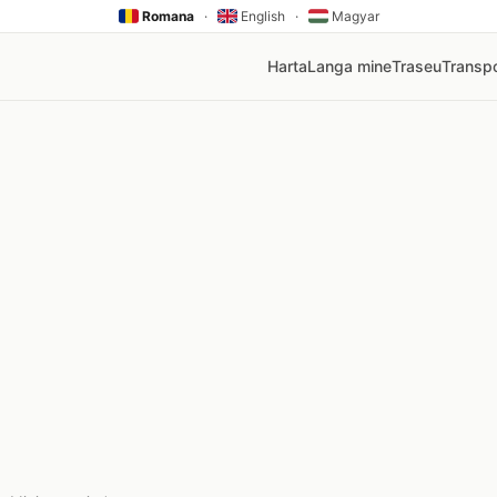
Romana
·
English
·
Magyar
Harta
Langa mine
Traseu
Transpo