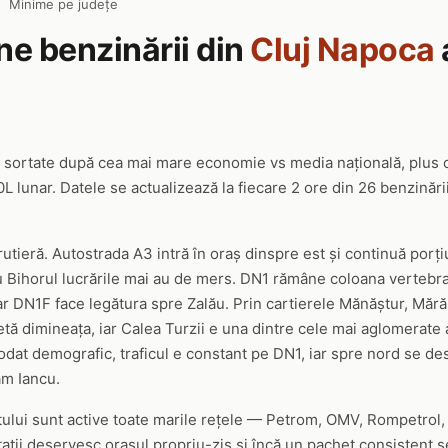
|
Minime pe județe
ine benzinării din
Cluj Napoca
 sortate după cea mai mare economie vs media națională, plus 
 lunar. Datele se actualizează la fiecare 2 ore din 26 benzinării
rutieră. Autostrada A3 intră în oraș dinspre est și continuă porț
cu Bihorul lucrările mai au de mers. DN1 rămâne coloana vertebra
iar DN1F face legătura spre Zalău. Prin cartierele Mănăștur, Mărăș
tă dimineața, iar Calea Turzii e una dintre cele mai aglomerate a
odat demografic, traficul e constant pe DN1, iar spre nord se d
am Iancu.
tului sunt active toate marile rețele — Petrom, OMV, Rompetrol,
tații deservesc orașul propriu-zis și încă un pachet consistent s