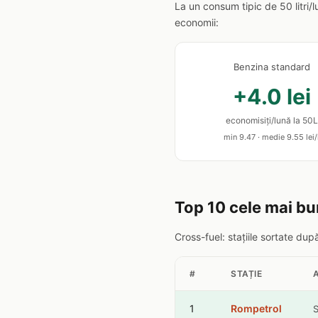
La un consum tipic de 50 litri/
economii:
Benzina standard
+4.0 lei
economisiți/lună la 50L
min 9.47 · medie 9.55 lei/
Top 10 cele mai bu
Cross-fuel: stațiile sortate du
#
STAȚIE
1
Rompetrol
S