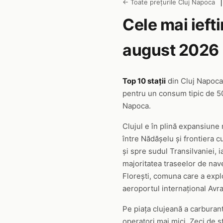
← Toate prețurile Cluj Napoca
Cele mai ieft
august 2026
Top 10 stații
din Cluj Napoca
pentru un consum tipic de 50L
Napoca.
Clujul e în plină expansiune 
între Nădășelu și frontiera 
și spre sudul Transilvaniei, 
majoritatea traseelor de nave
Florești, comuna care a expl
aeroportul internațional Avr
Pe piața clujeană a carburan
operatori mai mici. Zeci de s