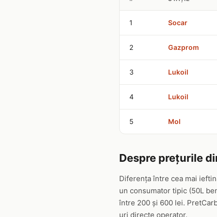
1
Socar
2
Gazprom
3
Lukoil
4
Lukoil
5
Mol
Despre prețurile d
Diferența între cea mai ieft
un consumator tipic (50L ben
între 200 și 600 lei. PretCar
uri directe operator.