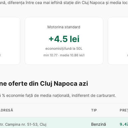
lună, diferența între cea mai ieftină stație din Cluj Napoca și media l
Motorina standard
+4.5 lei
economisiți/lună la 50L
l
min 10.77 · medie 10.86 lei/l
ne oferte din Cluj Napoca azi
pă % economie față de media națională, indiferent de carburant.
ADRESĂ
TIP
PRE
Benzină
tr. Campina nr. 51-53, Cluj
9.4