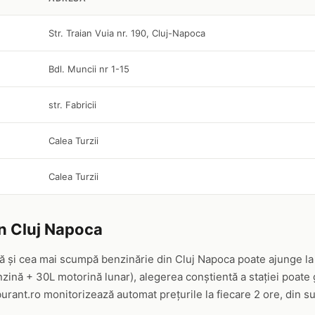
Str. Traian Vuia nr. 190, Cluj-Napoca
Bdl. Muncii nr 1-15
str. Fabricii
Calea Turzii
Calea Turzii
in Cluj Napoca
ină și cea mai scumpă benzinărie din Cluj Napoca poate ajunge la
zină + 30L motorină lunar), alegerea conștientă a stației poat
burant.ro monitorizează automat prețurile la fiecare 2 ore, din s