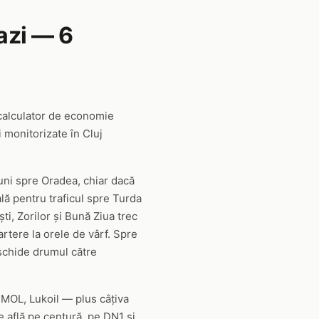
azi — 6
calculator de economie
 monitorizate în Cluj
iuni spre Oradea, chiar dacă
lă pentru traficul spre Turda
ti, Zorilor și Bună Ziua trec
rtere la orele de vârf. Spre
eschide drumul către
 MOL, Lukoil — plus câțiva
e află pe centură, pe DN1 și