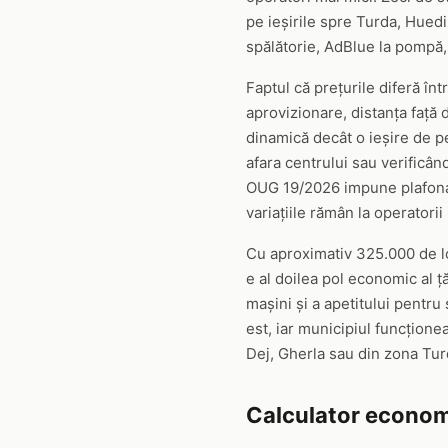
pe ieșirile spre Turda, Huedi
spălătorie, AdBlue la pompă,
Faptul că prețurile diferă înt
aprovizionare, distanța față d
dinamică decât o ieșire de pe
afara centrului sau verificân
OUG 19/2026 impune plafonare
variațiile rămân la operatori
Cu aproximativ 325.000 de lo
e al doilea pol economic al ță
mașini și a apetitului pentru 
est, iar municipiul funcțion
Dej, Gherla sau din zona Turd
Calculator econom