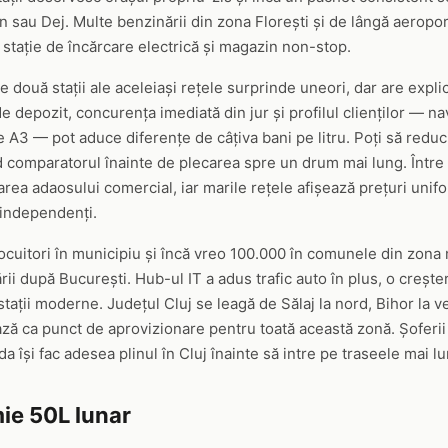
n sau Dej. Multe benzinării din zona Florești și de lângă aeropor
 stație de încărcare electrică și magazin non-stop.
re două stații ale aceleiași rețele surprinde uneori, dar are expli
e depozit, concurența imediată din jur și profilul clienților — na
 A3 — pot aduce diferențe de câțiva bani pe litru. Poți să reduci
d comparatorul înainte de plecarea spre un drum mai lung. Între 1
a adaosului comercial, iar marile rețele afișează prețuri unifor
i independenți.
cuitori în municipiu și încă vreo 100.000 în comunele din zona
rii după București. Hub-ul IT a adus trafic auto în plus, o creșter
stații moderne. Județul Cluj se leagă de Sălaj la nord, Bihor la v
ează ca punct de aprovizionare pentru toată această zonă. Șoferii
a își fac adesea plinul în Cluj înainte să intre pe traseele mai lu
ie 50L lunar