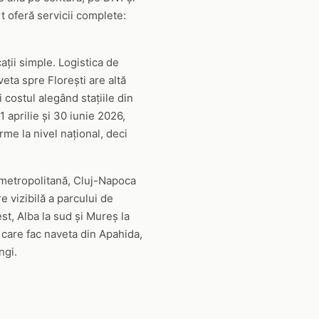
t oferă servicii complete:
cații simple. Logistica de
veta spre Florești are altă
 costul alegând stațiile din
 aprilie și 30 iunie 2026,
me la nivel național, deci
 metropolitană, Cluj-Napoca
e vizibilă a parcului de
est, Alba la sud și Mureș la
 care fac naveta din Apahida,
ngi.