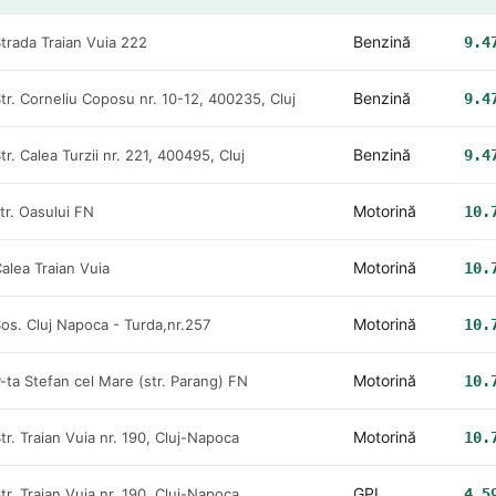
Benzină
trada Traian Vuia 222
9.4
Benzină
tr. Corneliu Coposu nr. 10-12, 400235, Cluj
9.4
Benzină
tr. Calea Turzii nr. 221, 400495, Cluj
9.4
Motorină
tr. Oasului FN
10.
Motorină
alea Traian Vuia
10.
Motorină
os. Cluj Napoca - Turda,nr.257
10.
Motorină
-ta Stefan cel Mare (str. Parang) FN
10.
Motorină
tr. Traian Vuia nr. 190, Cluj-Napoca
10.
GPL
tr. Traian Vuia nr. 190, Cluj-Napoca
4.5