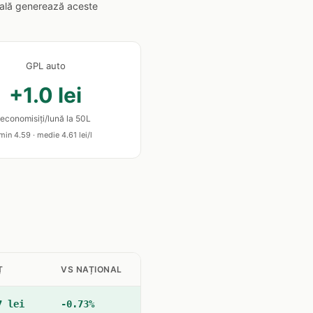
ocală generează aceste
GPL auto
+1.0 lei
economisiți/lună la 50L
min 4.59 · medie 4.61 lei/l
Ț
VS NAȚIONAL
7 lei
-0.73%