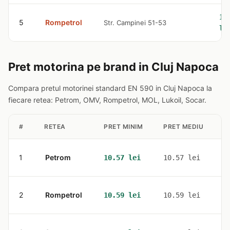
10
5
Rompetrol
Str. Campinei 51-53
le
Pret motorina pe brand in Cluj Napoca
Compara pretul motorinei standard EN 590 in Cluj Napoca la
fiecare retea: Petrom, OMV, Rompetrol, MOL, Lukoil, Socar.
#
RETEA
PRET MINIM
PRET MEDIU
S
1
Petrom
4
10.57 lei
10.57 lei
2
Rompetrol
4
10.59 lei
10.59 lei