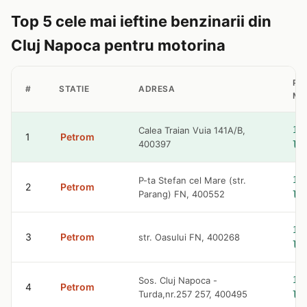
Top 5 cele mai ieftine benzinarii din
Cluj Napoca pentru motorina
PR
#
STATIE
ADRESA
MO
10
Calea Traian Vuia 141A/B,
1
Petrom
400397
le
10
P-ta Stefan cel Mare (str.
2
Petrom
Parang) FN, 400552
le
10
3
Petrom
str. Oasului FN, 400268
le
10
Sos. Cluj Napoca -
4
Petrom
Turda,nr.257 257, 400495
le