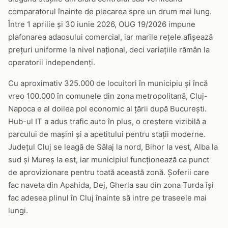
comparatorul înainte de plecarea spre un drum mai lung.
Între 1 aprilie și 30 iunie 2026, OUG 19/2026 impune
plafonarea adaosului comercial, iar marile rețele afișează
prețuri uniforme la nivel național, deci variațiile rămân la
operatorii independenți.
Cu aproximativ 325.000 de locuitori în municipiu și încă
vreo 100.000 în comunele din zona metropolitană, Cluj-
Napoca e al doilea pol economic al țării după București.
Hub-ul IT a adus trafic auto în plus, o creștere vizibilă a
parcului de mașini și a apetitului pentru stații moderne.
Județul Cluj se leagă de Sălaj la nord, Bihor la vest, Alba la
sud și Mureș la est, iar municipiul funcționează ca punct
de aprovizionare pentru toată această zonă. Șoferii care
fac naveta din Apahida, Dej, Gherla sau din zona Turda își
fac adesea plinul în Cluj înainte să intre pe traseele mai
lungi.