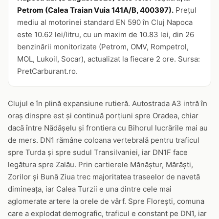
Petrom (Calea Traian Vuia 141A/B, 400397).
Prețul
mediu al motorinei standard EN 590 în Cluj Napoca
este 10.62 lei/litru, cu un maxim de 10.83 lei, din 26
benzinării monitorizate (Petrom, OMV, Rompetrol,
MOL, Lukoil, Socar), actualizat la fiecare 2 ore. Sursa:
PretCarburant.ro.
Clujul e în plină expansiune rutieră. Autostrada A3 intră în
oraș dinspre est și continuă porțiuni spre Oradea, chiar
dacă între Nădășelu și frontiera cu Bihorul lucrările mai au
de mers. DN1 rămâne coloana vertebrală pentru traficul
spre Turda și spre sudul Transilvaniei, iar DN1F face
legătura spre Zalău. Prin cartierele Mănăștur, Mărăști,
Zorilor și Bună Ziua trec majoritatea traseelor de navetă
dimineața, iar Calea Turzii e una dintre cele mai
aglomerate artere la orele de vârf. Spre Florești, comuna
care a explodat demografic, traficul e constant pe DN1, iar