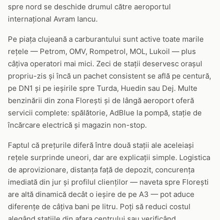
spre nord se deschide drumul către aeroportul
internațional Avram Iancu.
Pe piața clujeană a carburantului sunt active toate marile
rețele — Petrom, OMV, Rompetrol, MOL, Lukoil — plus
câțiva operatori mai mici. Zeci de stații deservesc orașul
propriu-zis și încă un pachet consistent se află pe centură,
pe DN1 și pe ieșirile spre Turda, Huedin sau Dej. Multe
benzinării din zona Florești și de lângă aeroport oferă
servicii complete: spălătorie, AdBlue la pompă, stație de
încărcare electrică și magazin non-stop.
Faptul că prețurile diferă între două stații ale aceleiași
rețele surprinde uneori, dar are explicații simple. Logistica
de aprovizionare, distanța față de depozit, concurența
imediată din jur și profilul clienților — naveta spre Florești
are altă dinamică decât o ieșire de pe A3 — pot aduce
diferențe de câțiva bani pe litru. Poți să reduci costul
alegând stațiile din afara centrului sau verificând