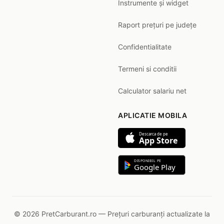
Instrumente și widget
Raport prețuri pe județe
Confidentialitate
Termeni si conditii
Calculator salariu net
APLICATIE MOBILA
Descarca de pe
App Store
DISPONIBIL PE
Google Play
© 2026 PretCarburant.ro — Prețuri carburanți actualizate la