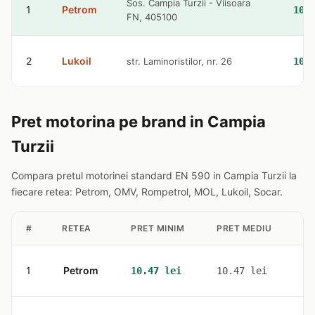
Sos. Campia Turzii - Viisoara
1
Petrom
10.
FN, 405100
2
Lukoil
str. Laminoristilor, nr. 26
10.
Pret motorina pe brand in Campia
Turzii
Compara pretul motorinei standard EN 590 in Campia Turzii la
fiecare retea: Petrom, OMV, Rompetrol, MOL, Lukoil, Socar.
#
RETEA
PRET MINIM
PRET MEDIU
ST
1
Petrom
1
10.47 lei
10.47 lei