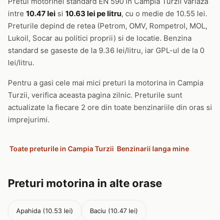
Pretul motorinei standard EN 590 in Campia Turzii variaza
intre
10.47 lei
si
10.63 lei pe litru
, cu o medie de 10.55 lei.
Preturile depind de retea (Petrom, OMV, Rompetrol, MOL,
Lukoil, Socar au politici proprii) si de locatie. Benzina
standard se gaseste de la 9.36 lei/litru, iar GPL-ul de la 0
lei/litru.
Pentru a gasi cele mai mici preturi la motorina in Campia
Turzii, verifica aceasta pagina zilnic. Preturile sunt
actualizate la fiecare 2 ore din toate benzinariile din oras si
imprejurimi.
Toate preturile in Campia Turzii
Benzinarii langa mine
Preturi motorina in alte orase
Apahida (10.53 lei)
Baciu (10.47 lei)