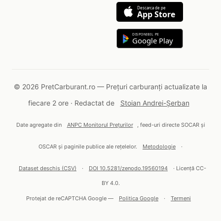
Descarca de pe
App Store
DISPONIBIL PE
Google Play
© 2026 PretCarburant.ro — Prețuri carburanți actualizate la
fiecare 2 ore · Redactat de
Stoian Andrei-Șerban
Date agregate din
ANPC Monitorul Prețurilor
, feed-uri directe SOCAR și
OSCAR și paginile publice ale rețelelor.
Metodologie
·
Dataset deschis (CSV)
·
DOI 10.5281/zenodo.19560194
· Licență CC-
BY 4.0.
Protejat de reCAPTCHA Google —
Politica Google
·
Termeni