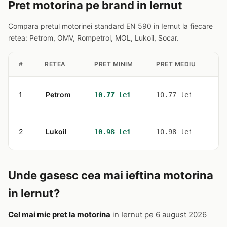
Pret motorina pe brand in Iernut
Compara pretul motorinei standard EN 590 in Iernut la fiecare
retea: Petrom, OMV, Rompetrol, MOL, Lukoil, Socar.
#
RETEA
PRET MINIM
PRET MEDIU
ST
1
Petrom
1
10.77 lei
10.77 lei
2
Lukoil
1
10.98 lei
10.98 lei
Unde gasesc cea mai ieftina motorina
in Iernut?
Cel mai mic pret la motorina
in Iernut pe 6 august 2026