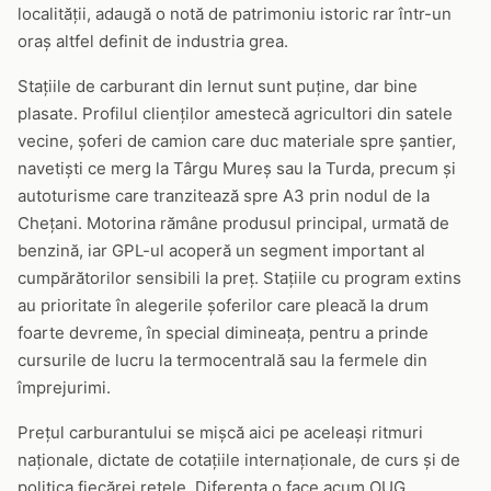
localității, adaugă o notă de patrimoniu istoric rar într-un
oraș altfel definit de industria grea.
Stațiile de carburant din Iernut sunt puține, dar bine
plasate. Profilul clienților amestecă agricultori din satele
vecine, șoferi de camion care duc materiale spre șantier,
navetiști ce merg la Târgu Mureș sau la Turda, precum și
autoturisme care tranzitează spre A3 prin nodul de la
Chețani. Motorina rămâne produsul principal, urmată de
benzină, iar GPL-ul acoperă un segment important al
cumpărătorilor sensibili la preț. Stațiile cu program extins
au prioritate în alegerile șoferilor care pleacă la drum
foarte devreme, în special dimineața, pentru a prinde
cursurile de lucru la termocentrală sau la fermele din
împrejurimi.
Prețul carburantului se mișcă aici pe aceleași ritmuri
naționale, dictate de cotațiile internaționale, de curs și de
politica fiecărei rețele. Diferența o face acum OUG