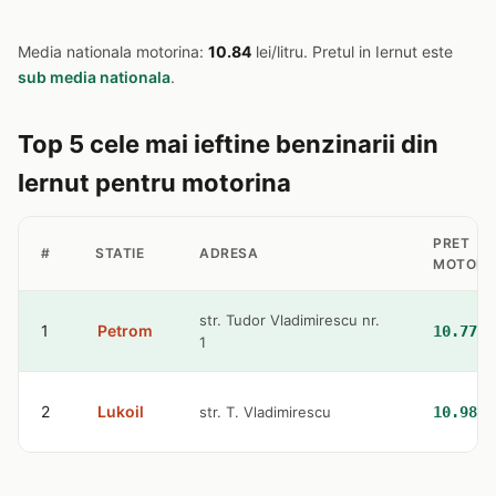
Media nationala motorina:
10.84
lei/litru. Pretul in Iernut este
sub media nationala
.
Top 5 cele mai ieftine benzinarii din
Iernut pentru motorina
PRET
#
STATIE
ADRESA
MOTORI
str. Tudor Vladimirescu nr.
1
Petrom
10.77 l
1
2
Lukoil
str. T. Vladimirescu
10.98 l