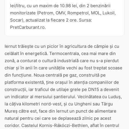
lei/litru, cu un maxim de 10.98 lei, din 2 benzinării
monitorizate (Petrom, OMV, Rompetrol, MOL, Lukoil,
Socar), actualizat la fiecare 2 ore. Sursa:
PretCarburant.ro.
Iernut trăiește cu un picior în agricultura de câmpie și cu
celălalt în energetică. Termocentrala, cea mai mare din
zonă, a conturat o cultură industrială care nu s-a pierdut
chiar și în anii în care unitățile vechi au fost treptat scoase
din funcțiune. Noua centrală pe gaz, construită pe
platforma existentă, ține orașul în atenția companiilor de
construcții, iar traficul de utilaje grele pe DN15 a devenit
un indicator al mersului șantierului. Vecinătatea cu Luduș,
la câțiva kilometri nord-vest, și cu Ungheni sau Târgu
Mureș către est, face din Iernut un punct de alimentare
natural pentru cei care se deplasează zilnic pe acest
coridor. Castelul Kornis-Rákóczi-Bethlen, aflat în centrul