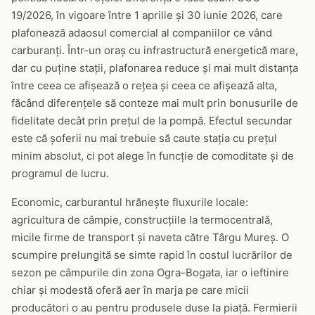
19/2026, în vigoare între 1 aprilie și 30 iunie 2026, care
plafonează adaosul comercial al companiilor ce vând
carburanți. Într-un oraș cu infrastructură energetică mare,
dar cu puține stații, plafonarea reduce și mai mult distanța
între ceea ce afișează o rețea și ceea ce afișează alta,
făcând diferențele să conteze mai mult prin bonusurile de
fidelitate decât prin prețul de la pompă. Efectul secundar
este că șoferii nu mai trebuie să caute stația cu prețul
minim absolut, ci pot alege în funcție de comoditate și de
programul de lucru.
Economic, carburantul hrănește fluxurile locale:
agricultura de câmpie, construcțiile la termocentrală,
micile firme de transport și naveta către Târgu Mureș. O
scumpire prelungită se simte rapid în costul lucrărilor de
sezon pe câmpurile din zona Ogra-Bogata, iar o ieftinire
chiar și modestă oferă aer în marja pe care micii
producători o au pentru produsele duse la piață. Fermierii