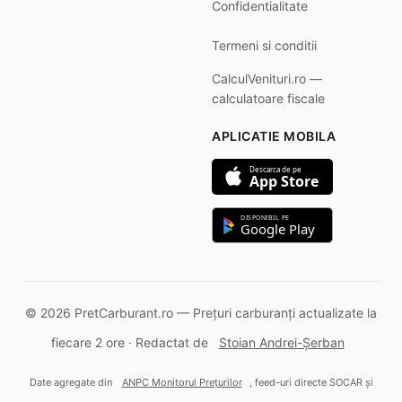
Confidentialitate
Termeni si conditii
CalculVenituri.ro —
calculatoare fiscale
APLICATIE MOBILA
Descarca de pe
App Store
DISPONIBIL PE
Google Play
© 2026 PretCarburant.ro — Prețuri carburanți actualizate la
fiecare 2 ore · Redactat de
Stoian Andrei-Șerban
Date agregate din
ANPC Monitorul Prețurilor
, feed-uri directe SOCAR și