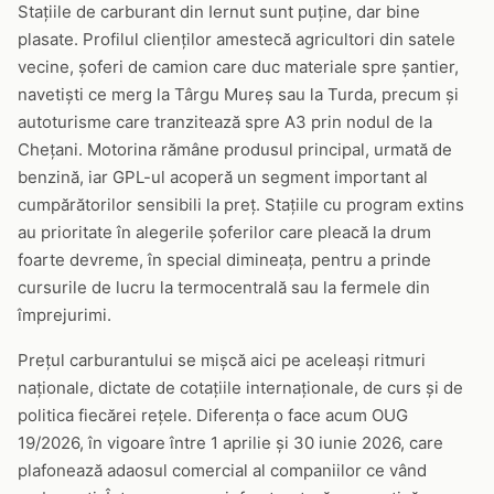
Stațiile de carburant din Iernut sunt puține, dar bine
plasate. Profilul clienților amestecă agricultori din satele
vecine, șoferi de camion care duc materiale spre șantier,
navetiști ce merg la Târgu Mureș sau la Turda, precum și
autoturisme care tranzitează spre A3 prin nodul de la
Chețani. Motorina rămâne produsul principal, urmată de
benzină, iar GPL-ul acoperă un segment important al
cumpărătorilor sensibili la preț. Stațiile cu program extins
au prioritate în alegerile șoferilor care pleacă la drum
foarte devreme, în special dimineața, pentru a prinde
cursurile de lucru la termocentrală sau la fermele din
împrejurimi.
Prețul carburantului se mișcă aici pe aceleași ritmuri
naționale, dictate de cotațiile internaționale, de curs și de
politica fiecărei rețele. Diferența o face acum OUG
19/2026, în vigoare între 1 aprilie și 30 iunie 2026, care
plafonează adaosul comercial al companiilor ce vând