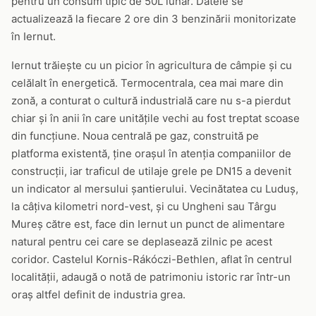
pentru un consum tipic de 50L lunar. Datele se
actualizează la fiecare 2 ore din 3 benzinării monitorizate
în Iernut.
Iernut trăiește cu un picior în agricultura de câmpie și cu
celălalt în energetică. Termocentrala, cea mai mare din
zonă, a conturat o cultură industrială care nu s-a pierdut
chiar și în anii în care unitățile vechi au fost treptat scoase
din funcțiune. Noua centrală pe gaz, construită pe
platforma existentă, ține orașul în atenția companiilor de
construcții, iar traficul de utilaje grele pe DN15 a devenit
un indicator al mersului șantierului. Vecinătatea cu Luduș,
la câțiva kilometri nord-vest, și cu Ungheni sau Târgu
Mureș către est, face din Iernut un punct de alimentare
natural pentru cei care se deplasează zilnic pe acest
coridor. Castelul Kornis-Rákóczi-Bethlen, aflat în centrul
localității, adaugă o notă de patrimoniu istoric rar într-un
oraș altfel definit de industria grea.