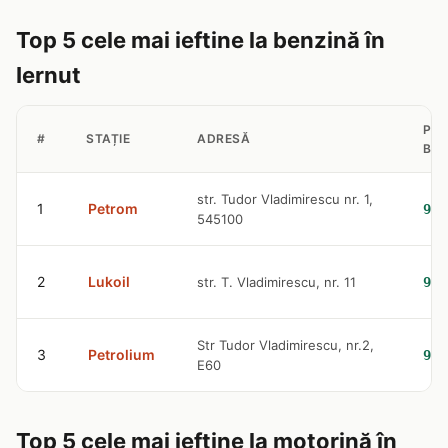
Top 5 cele mai ieftine la benzină în
Iernut
PRE
#
STAȚIE
ADRESĂ
BEN
str. Tudor Vladimirescu nr. 1,
1
Petrom
9.3
545100
2
Lukoil
str. T. Vladimirescu, nr. 11
9.4
Str Tudor Vladimirescu, nr.2,
3
Petrolium
9.6
E60
Top 5 cele mai ieftine la motorină în