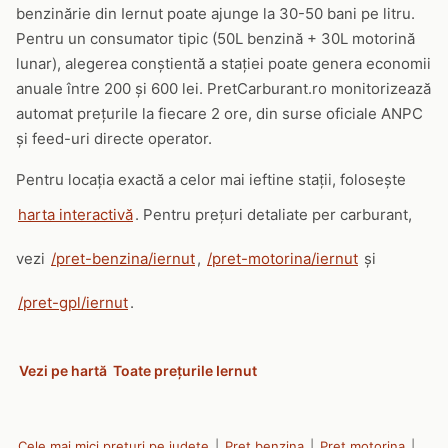
benzinărie din Iernut poate ajunge la 30-50 bani pe litru.
Pentru un consumator tipic (50L benzină + 30L motorină
lunar), alegerea conștientă a stației poate genera economii
anuale între 200 și 600 lei. PretCarburant.ro monitorizează
automat prețurile la fiecare 2 ore, din surse oficiale ANPC
și feed-uri directe operator.
Pentru locația exactă a celor mai ieftine stații, folosește
harta interactivă
. Pentru prețuri detaliate per carburant,
vezi
/pret-benzina/iernut
,
/pret-motorina/iernut
și
/pret-gpl/iernut
.
Vezi pe hartă
Toate prețurile Iernut
Cele mai mici prețuri pe județe
|
Pret benzina
|
Pret motorina
|