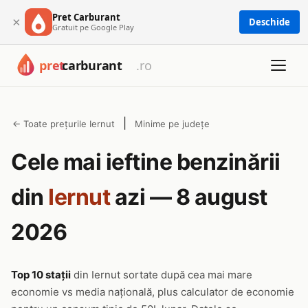
Pret Carburant
×
Deschide
Gratuit pe Google Play
|
← Toate prețurile Iernut
Minime pe județe
Cele mai ieftine benzinării
din
Iernut
azi — 8 august
2026
Top 10 stații
din Iernut sortate după cea mai mare
economie vs media națională, plus calculator de economie