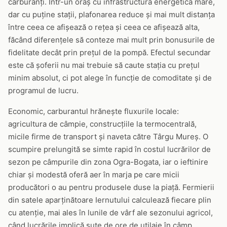
carburanți. Într-un oraș cu infrastructură energetică mare,
dar cu puține stații, plafonarea reduce și mai mult distanța
între ceea ce afișează o rețea și ceea ce afișează alta,
făcând diferențele să conteze mai mult prin bonusurile de
fidelitate decât prin prețul de la pompă. Efectul secundar
este că șoferii nu mai trebuie să caute stația cu prețul
minim absolut, ci pot alege în funcție de comoditate și de
programul de lucru.
Economic, carburantul hrănește fluxurile locale:
agricultura de câmpie, construcțiile la termocentrală,
micile firme de transport și naveta către Târgu Mureș. O
scumpire prelungită se simte rapid în costul lucrărilor de
sezon pe câmpurile din zona Ogra-Bogata, iar o ieftinire
chiar și modestă oferă aer în marja pe care micii
producători o au pentru produsele duse la piață. Fermierii
din satele aparținătoare Iernutului calculează fiecare plin
cu atenție, mai ales în lunile de vârf ale sezonului agricol,
când lucrările implică sute de ore de utilaje în câmp.