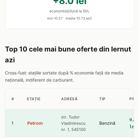
+8.0 lei
economisiți/lună la 50L
min 10.57 · medie 10.73 lei/l
Top 10 cele mai bune oferte din Iernut
azi
Cross-fuel: stațiile sortate după % economie față de media
națională, indiferent de carburant.
#
STAȚIE
ADRESĂ
TIP
PRE
str. Tudor
9.3
1
Petrom
Benzină
Vladimirescu
lei
nr. 1, 545100