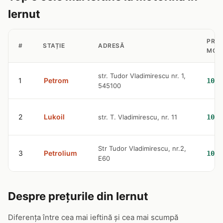
Iernut
PREȚ
#
STAȚIE
ADRESĂ
MOT
str. Tudor Vladimirescu nr. 1,
1
Petrom
10.5
545100
2
Lukoil
str. T. Vladimirescu, nr. 11
10.6
Str Tudor Vladimirescu, nr.2,
3
Petrolium
10.9
E60
Despre prețurile din Iernut
Diferența între cea mai ieftină și cea mai scumpă