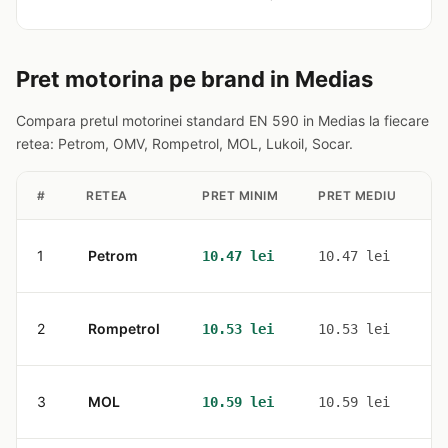
Pret motorina pe brand in Medias
Compara pretul motorinei standard EN 590 in Medias la fiecare
retea: Petrom, OMV, Rompetrol, MOL, Lukoil, Socar.
#
RETEA
PRET MINIM
PRET MEDIU
S
1
Petrom
1
10.47 lei
10.47 lei
2
Rompetrol
1
10.53 lei
10.53 lei
3
MOL
1
10.59 lei
10.59 lei