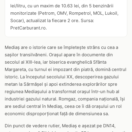
lei/litru, cu un maxim de 10.63 lei, din 5 benzinării
monitorizate (Petrom, OMV, Rompetrol, MOL, Lukoil,
Socar), actualizat la fiecare 2 ore. Sursa:
PretCarburant.ro.
Mediaș are o istorie care se împletește strâns cu cea a
sașilor transilvăneni. Orașul apare în documente din
secolul al XIII-lea, iar biserica evanghelică Sfânta
Margareta, cu turnul ei impozant din piatră, domină centrul
istoric. La începutul secolului XX, descoperirea gazului
metan la Sărmășel și apoi extinderea explorărilor spre
regiunea Mediașului a transformat orașul într-un hub al
industriei gazului natural. Romgaz, compania națională, își
are sediul central în Mediaș, ceea ce îi dă orașului un rol
economic disproporționat față de dimensiunea sa.
Din punct de vedere rutier, Mediaș e așezat pe DN14,