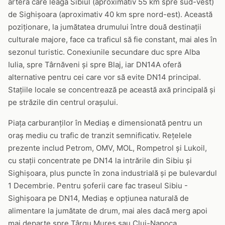
artera care leagă Sibiul (aproximativ 55 km spre sud-vest)
de Sighișoara (aproximativ 40 km spre nord-est). Această
poziționare, la jumătatea drumului între două destinații
culturale majore, face ca traficul să fie constant, mai ales în
sezonul turistic. Conexiunile secundare duc spre Alba
Iulia, spre Târnăveni și spre Blaj, iar DN14A oferă
alternative pentru cei care vor să evite DN14 principal.
Stațiile locale se concentrează pe această axă principală și
pe străzile din centrul orașului.
Piața carburanților în Mediaș e dimensionată pentru un
oraș mediu cu trafic de tranzit semnificativ. Rețelele
prezente includ Petrom, OMV, MOL, Rompetrol și Lukoil,
cu stații concentrate pe DN14 la intrările din Sibiu și
Sighișoara, plus puncte în zona industrială și pe bulevardul
1 Decembrie. Pentru șoferii care fac traseul Sibiu -
Sighișoara pe DN14, Mediaș e opțiunea naturală de
alimentare la jumătate de drum, mai ales dacă merg apoi
mai departe spre Târgu Mureș sau Cluj-Napoca.