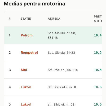
Medias pentru motorina
PRET
#
STATIE
ADRESA
MOTOR
Sos. Sibiului nr. 98,
1
Petrom
10.47 
551118
2
Rompetrol
Sos. Sibiului 31-33
10.53 
3
Mol
Str. Pacii fn., 551014
10.59 
4
Lukoil
Str. Brateiului, nr. 8
10.63 
5
Lukoil
str. Sibiului, nr. 53
10.63 