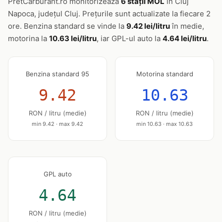
PretCarburant.ro monitorizează
6 stații MOL
în Cluj
Napoca, județul Cluj. Prețurile sunt actualizate la fiecare 2
ore. Benzina standard se vinde la
9.42 lei/litru
în medie,
motorina la
10.63 lei/litru
, iar GPL-ul auto la
4.64 lei/litru
.
Benzina standard 95
Motorina standard
9.42
10.63
RON / litru (medie)
RON / litru (medie)
min 9.42 · max 9.42
min 10.63 · max 10.63
GPL auto
4.64
RON / litru (medie)