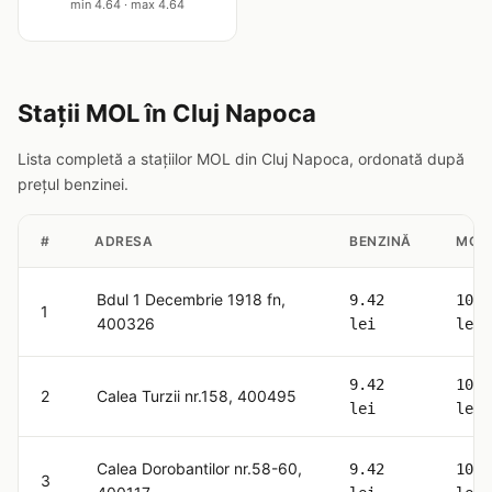
min 4.64 · max 4.64
Stații MOL în Cluj Napoca
Lista completă a stațiilor MOL din Cluj Napoca, ordonată după
prețul benzinei.
#
ADRESA
BENZINĂ
MOT
Bdul 1 Decembrie 1918 fn,
9.42
10.6
1
400326
lei
lei
9.42
10.6
2
Calea Turzii nr.158, 400495
lei
lei
Calea Dorobantilor nr.58-60,
9.42
10.6
3