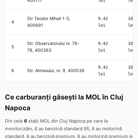
400117
lei
lei
Str Teodor Mihali 1-3,
9.42
10.6
4
400691
lei
lei
Str. Observatorului nr. 76-
9.42
10.6
5
78, 400363
lei
lei
9.42
10.6
6
Str. Almasului, nr. 9, 400536
lei
lei
Ce carburanți găsești la MOL în Cluj
Napoca
Din cele
6
stații MOL din Cluj Napoca pe care le
monitorizăm, 6 au benzină standard 95, 6 au motorină
standard, 6 au benzină premium, 6 au motorină premium și