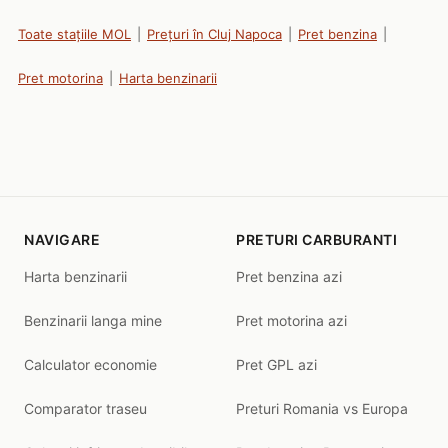
Toate stațiile MOL
|
Prețuri în Cluj Napoca
|
Pret benzina
|
Pret motorina
|
Harta benzinarii
NAVIGARE
PRETURI CARBURANTI
Harta benzinarii
Pret benzina azi
Benzinarii langa mine
Pret motorina azi
Calculator economie
Pret GPL azi
Comparator traseu
Preturi Romania vs Europa