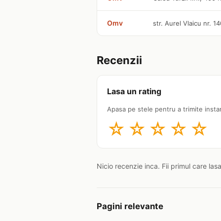
Omv
str. Aurel Vlaicu nr. 1
Recenzii
Lasa un rating
Apasa pe stele pentru a trimite insta
☆
☆
☆
☆
☆
Nicio recenzie inca. Fii primul care las
Pagini relevante