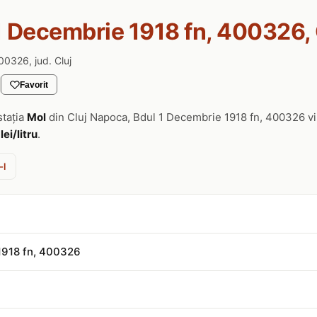
1 Decembrie 1918 fn, 400326,
00326, jud. Cluj
Favorit
stația
Mol
din Cluj Napoca, Bdul 1 Decembrie 1918 fn, 400326 v
lei/litru
.
-l
1918 fn, 400326