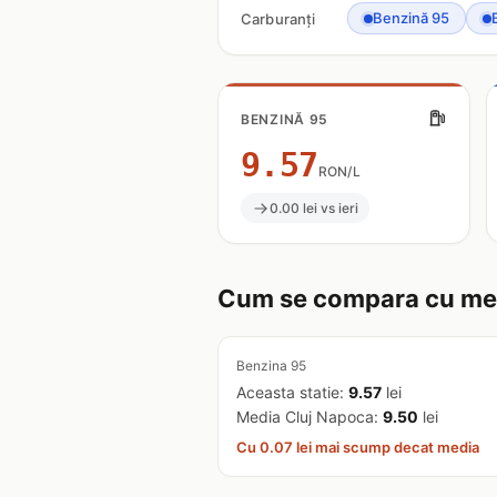
Benzină 95
Carburanți
BENZINĂ 95
9.57
RON/L
0.00 lei vs ieri
Cum se compara cu med
Benzina 95
Aceasta statie:
9.57
lei
Media Cluj Napoca:
9.50
lei
Cu 0.07 lei mai scump decat media