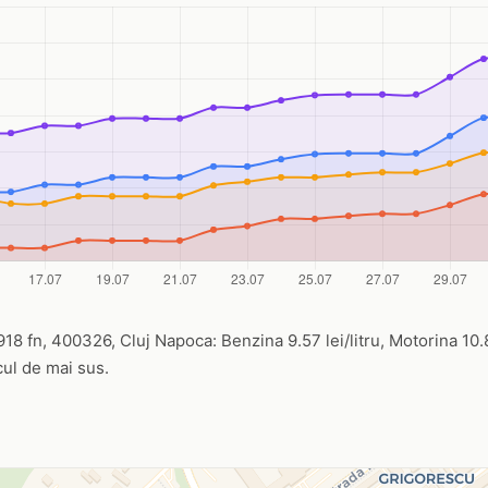
8 fn, 400326, Cluj Napoca: Benzina 9.57 lei/litru, Motorina 10.83
icul de mai sus.