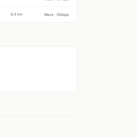
6.4 km
Waze
GMaps