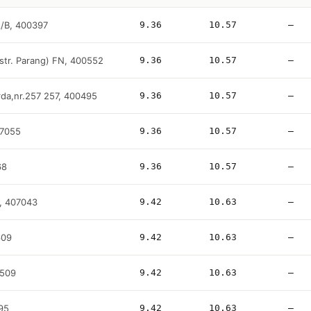
A/B, 400397
9.36
10.57
—
(str. Parang) FN, 400552
9.36
10.57
—
rda,nr.257 257, 400495
9.36
10.57
—
07055
9.36
10.57
—
68
9.36
10.57
—
A, 407043
9.42
10.63
—
609
9.42
10.63
—
0509
9.42
10.63
—
495
9.42
10.63
—