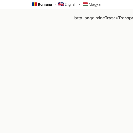
Romana
·
English
·
Magyar
Harta
Langa mine
Traseu
Transpo