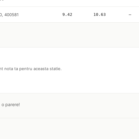
40, 400581
9.42
10.63
—
nt nota ta pentru aceasta statie.
a o parere!