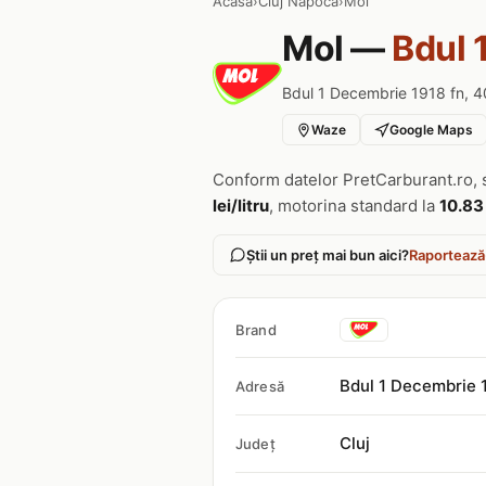
Acasa
›
Cluj Napoca
›
Mol
Mol —
Bdul 
Bdul 1 Decembrie 1918 fn, 4
Waze
Google Maps
Conform datelor PretCarburant.ro, 
lei/litru
, motorina standard la
10.83 
Știi un preț mai bun aici?
Raportează
Brand
Bdul 1 Decembrie 
Adresă
Cluj
Județ