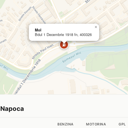
×
Mol
Bdul 1 Decembrie 1918 fn, 400326
⛽
uj Napoca
BENZINA
MOTORINA
GPL