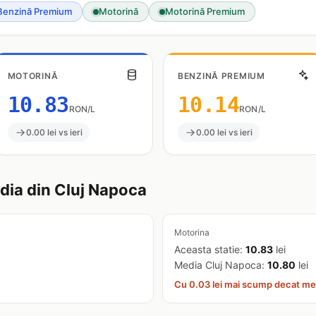
Benzină Premium
Motorină
Motorină Premium
MOTORINĂ
BENZINĂ PREMIUM
10.83
10.14
RON/L
RON/L
0.00 lei vs ieri
0.00 lei vs ieri
ia din Cluj Napoca
Motorina
Aceasta statie:
10.83
lei
Media Cluj Napoca:
10.80
lei
Cu 0.03 lei mai scump decat me