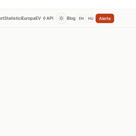
rt
Statistici
Europa
EV
API
Blog
Alerte
EN
HU