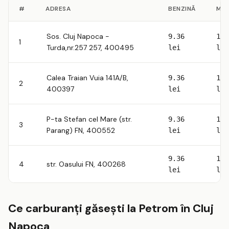
#
ADRESA
BENZINĂ
MO
Sos. Cluj Napoca -
9.36
10.
1
Turda,nr.257 257, 400495
lei
lei
Calea Traian Vuia 141A/B,
9.36
10.
2
400397
lei
lei
P-ta Stefan cel Mare (str.
9.36
10.
3
Parang) FN, 400552
lei
lei
9.36
10.
4
str. Oasului FN, 400268
lei
lei
Ce carburanți găsești la Petrom în Cluj
Napoca