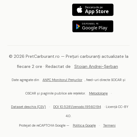
Descarca de pe
App Store
DISPONIBIL PE
Google Play
© 2026 PretCarburant.ro — Prețuri carburanți actualizate la
fiecare 2 ore · Redactat de
Stoian Andrei-Șerban
Date agregate din
ANPC Monitorul Prețurilor
, feed-uri directe SOCAR și
OSCAR și paginile publice ale rețelelor.
Metodologie
·
Dataset deschis (CSV)
·
DOI 10.5281/zenodo.19560194
· Licență CC-BY
4.0.
Protejat de reCAPTCHA Google —
Politica Google
·
Termeni