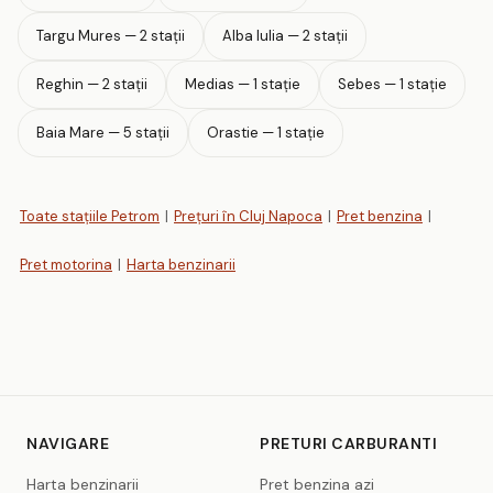
Targu Mures — 2 stații
Alba Iulia — 2 stații
Reghin — 2 stații
Medias — 1 stație
Sebes — 1 stație
Baia Mare — 5 stații
Orastie — 1 stație
Toate stațiile Petrom
|
Prețuri în Cluj Napoca
|
Pret benzina
|
Pret motorina
|
Harta benzinarii
NAVIGARE
PRETURI CARBURANTI
Harta benzinarii
Pret benzina azi