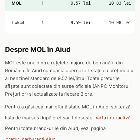
MOL
1
9.57 lei
10.83 lei
Lukoil
1
9.59 lei
10.98 lei
Despre MOL în Aiud
MOL este una dintre rețelele majore de benzinării din
România. În Aiud compania operează 1 stații cu preț mediu
al benzinei standard de 9.57 lei/litru. Toate prețurile
afișate sunt colectate din surse oficiale (ANPC Monitorul
Prețurilor) și actualizate la fiecare 2 ore.
Pentru a găsi cea mai ieftină stație MOL în Aiud, sortează
lista de mai sus după preț sau folosește
harta interactivă
.
Pentru toate brand-urile din Aiud, vezi pagina
prețuri carburanți Aiud
.