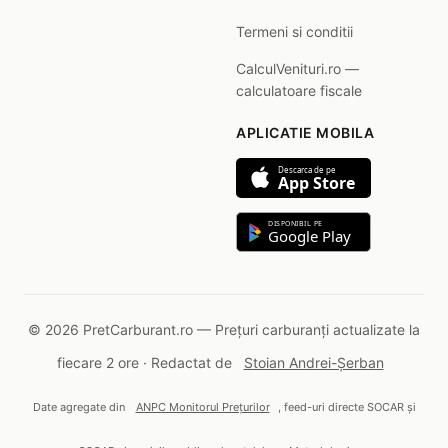
Termeni si conditii
CalculVenituri.ro —
calculatoare fiscale
APLICATIE MOBILA
Descarca de pe
App Store
DISPONIBIL PE
Google Play
© 2026 PretCarburant.ro — Prețuri carburanți actualizate la
fiecare 2 ore · Redactat de
Stoian Andrei-Șerban
Date agregate din
ANPC Monitorul Prețurilor
, feed-uri directe SOCAR și