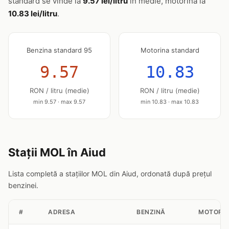
standard se vinde la
9.57 lei/litru
în medie, motorina la
10.83 lei/litru
.
Benzina standard 95
Motorina standard
9.57
10.83
RON / litru (medie)
RON / litru (medie)
min 9.57 · max 9.57
min 10.83 · max 10.83
Stații MOL în Aiud
Lista completă a stațiilor MOL din Aiud, ordonată după prețul
benzinei.
#
ADRESA
BENZINĂ
MOTORI