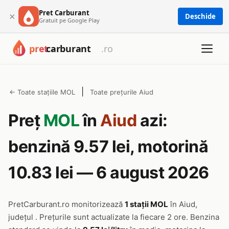
Pret Carburant
×
Deschide
Gratuit pe Google Play
|
← Toate stațiile MOL
Toate prețurile Aiud
Preț
MOL
în
Aiud
azi:
benzină 9.57 lei, motorină
10.83 lei — 6 august 2026
PretCarburant.ro monitorizează
1 stații MOL
în Aiud,
județul . Prețurile sunt actualizate la fiecare 2 ore. Benzina