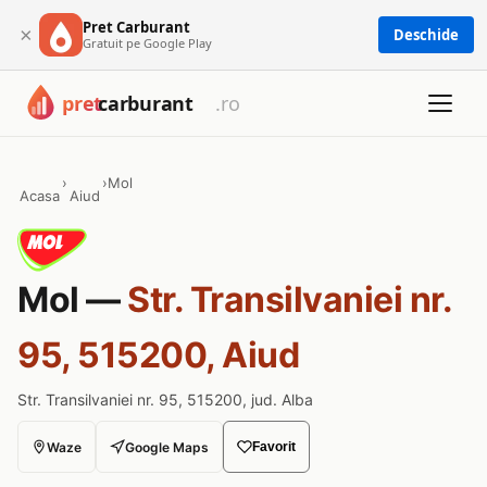
Pret Carburant
×
Deschide
Gratuit pe Google Play
›
›
Mol
Acasa
Aiud
Mol —
Str. Transilvaniei nr.
95, 515200, Aiud
Str. Transilvaniei nr. 95, 515200, jud. Alba
Waze
Google Maps
Favorit