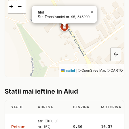
+
−
Mol
×
Str. Transilvaniei nr. 95, 515200
⛽
|
© OpenStreetMap © CARTO
Leaflet
Statii mai ieftine in Aiud
STATIE
ADRESA
BENZINA
MOTORINA
str. Clujului
Petrom
nr. 157,
9.36
10.57