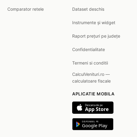
Comparator retele
Dataset deschis
Instrumente și widget
Raport prețuri pe județe
Confidentialitate
Termeni si conditii
CalculVenituri.ro —
calculatoare fiscale
APLICATIE MOBILA
Descarca de pe
App Store
DISPONIBIL PE
Google Play