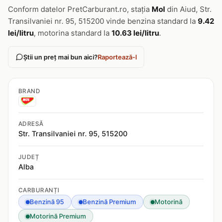
Conform datelor PretCarburant.ro, stația
Mol
din Aiud, Str.
Transilvaniei nr. 95, 515200 vinde benzina standard la
9.42
lei/litru
, motorina standard la
10.63 lei/litru
.
Știi un preț mai bun aici?
Raportează-l
BRAND
ADRESĂ
Str. Transilvaniei nr. 95, 515200
JUDEȚ
Alba
CARBURANȚI
Benzină 95
Benzină Premium
Motorină
Motorină Premium