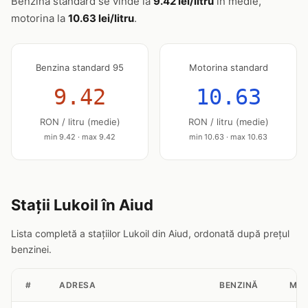
Benzina standard se vinde la
9.42 lei/litru
în medie,
motorina la
10.63 lei/litru
.
Benzina standard 95
Motorina standard
9.42
10.63
RON / litru (medie)
RON / litru (medie)
min 9.42 · max 9.42
min 10.63 · max 10.63
Stații Lukoil în Aiud
Lista completă a stațiilor Lukoil din Aiud, ordonată după prețul
benzinei.
#
ADRESA
BENZINĂ
MOT