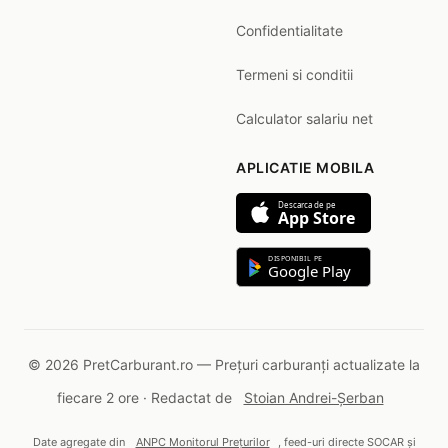
Confidentialitate
Termeni si conditii
Calculator salariu net
APLICATIE MOBILA
Descarca de pe
App Store
DISPONIBIL PE
Google Play
© 2026 PretCarburant.ro — Prețuri carburanți actualizate la
fiecare 2 ore · Redactat de
Stoian Andrei-Șerban
Date agregate din
ANPC Monitorul Prețurilor
, feed-uri directe SOCAR și