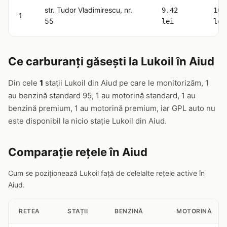
str. Tudor Vladimirescu, nr.
9.42
10.
1
55
lei
lei
Ce carburanți găsești la Lukoil în Aiud
Din cele
1
stații Lukoil din Aiud pe care le monitorizăm, 1
au benzină standard 95, 1 au motorină standard, 1 au
benzină premium, 1 au motorină premium, iar GPL auto nu
este disponibil la nicio stație Lukoil din Aiud.
Comparație rețele în Aiud
Cum se poziționează Lukoil față de celelalte rețele active în
Aiud.
RETEA
STAȚII
BENZINĂ
MOTORINĂ