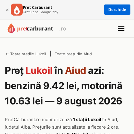
Pret Carburant
×
Deschide
Gratuit pe Google Play
|
← Toate stațiile Lukoil
Toate prețurile Aiud
Preț
Lukoil
în
Aiud
azi:
benzină 9.42 lei, motorină
10.63 lei — 9 august 2026
PretCarburant.ro monitorizează
1 stații Lukoil
în Aiud,
județul Alba. Prețurile sunt actualizate la fiecare 2 ore.