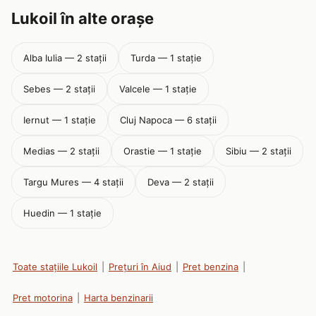
Lukoil în alte orașe
Alba Iulia — 2 stații
Turda — 1 stație
Sebes — 2 stații
Valcele — 1 stație
Iernut — 1 stație
Cluj Napoca — 6 stații
Medias — 2 stații
Orastie — 1 stație
Sibiu — 2 stații
Targu Mures — 4 stații
Deva — 2 stații
Huedin — 1 stație
Toate stațiile Lukoil
|
Prețuri în Aiud
|
Pret benzina
|
Pret motorina
|
Harta benzinarii