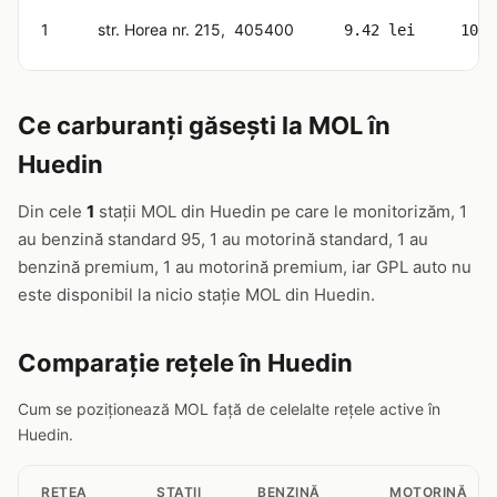
1
str. Horea nr. 215, 405400
9.42 lei
10.6
Ce carburanți găsești la MOL în
Huedin
Din cele
1
stații MOL din Huedin pe care le monitorizăm, 1
au benzină standard 95, 1 au motorină standard, 1 au
benzină premium, 1 au motorină premium, iar GPL auto nu
este disponibil la nicio stație MOL din Huedin.
Comparație rețele în Huedin
Cum se poziționează MOL față de celelalte rețele active în
Huedin.
RETEA
STAȚII
BENZINĂ
MOTORINĂ