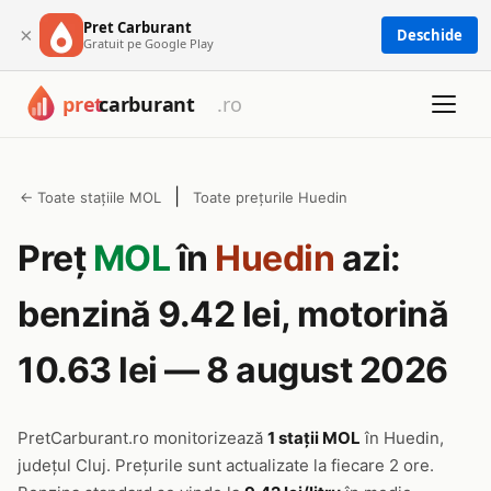
Pret Carburant
×
Deschide
Gratuit pe Google Play
|
← Toate stațiile MOL
Toate prețurile Huedin
Preț
MOL
în
Huedin
azi:
benzină 9.42 lei, motorină
10.63 lei — 8 august 2026
PretCarburant.ro monitorizează
1 stații MOL
în Huedin,
județul Cluj. Prețurile sunt actualizate la fiecare 2 ore.