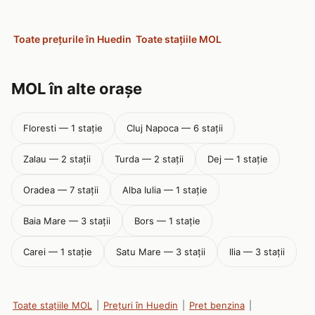
Toate prețurile în Huedin
Toate stațiile MOL
MOL în alte orașe
Floresti — 1 stație
Cluj Napoca — 6 stații
Zalau — 2 stații
Turda — 2 stații
Dej — 1 stație
Oradea — 7 stații
Alba Iulia — 1 stație
Baia Mare — 3 stații
Bors — 1 stație
Carei — 1 stație
Satu Mare — 3 stații
Ilia — 3 stații
Toate stațiile MOL
|
Prețuri în Huedin
|
Pret benzina
|