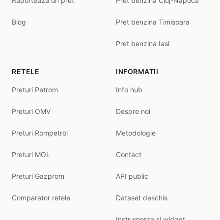
Raporteaza un pret
Pret benzina Cluj-Napoca
Blog
Pret benzina Timisoara
Pret benzina Iasi
RETELE
INFORMATII
Preturi Petrom
Info hub
Preturi OMV
Despre noi
Preturi Rompetrol
Metodologie
Preturi MOL
Contact
Preturi Gazprom
API public
Comparator retele
Dataset deschis
Instrumente și widget