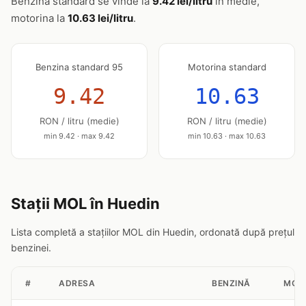
Benzina standard se vinde la
9.42 lei/litru
în medie,
motorina la
10.63 lei/litru
.
Benzina standard 95
Motorina standard
9.42
10.63
RON / litru (medie)
RON / litru (medie)
min 9.42 · max 9.42
min 10.63 · max 10.63
Stații MOL în Huedin
Lista completă a stațiilor MOL din Huedin, ordonată după prețul
benzinei.
#
ADRESA
BENZINĂ
MOT