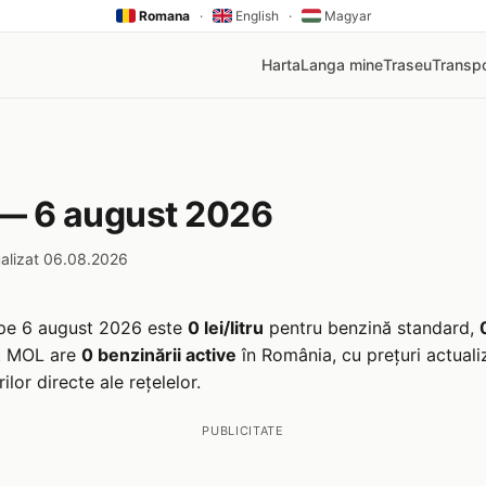
Romana
·
English
·
Magyar
Harta
Langa mine
Traseu
Transpo
 — 6 august 2026
ualizat 06.08.2026
pe 6 august 2026 este
0 lei/litru
pentru benzină standard,
. MOL are
0 benzinării active
în România, cu prețuri actuali
lor directe ale rețelelor.
PUBLICITATE