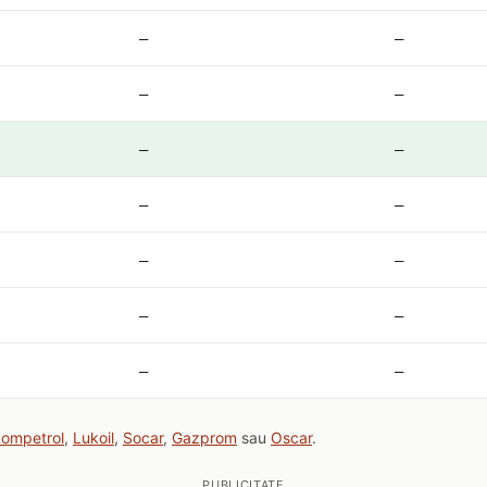
—
—
—
—
—
—
—
—
—
—
—
—
—
—
ompetrol
,
Lukoil
,
Socar
,
Gazprom
sau
Oscar
.
PUBLICITATE