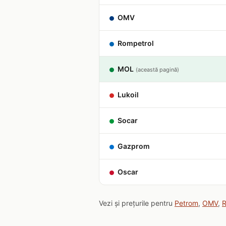
OMV
Rompetrol
MOL
(această pagină)
Lukoil
Socar
Gazprom
Oscar
Vezi și prețurile pentru
Petrom
,
OMV
,
R