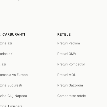
I CARBURANTI
RETELE
zina azi
Preturi Petrom
orina azi
Preturi OMV
 azi
Preturi Rompetrol
Romania vs Europa
Preturi MOL
zina Bucuresti
Preturi Gazprom
nzina Cluj-Napoca
Comparator retele
zina Timisoara