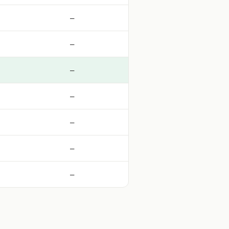
—
—
—
—
—
—
—