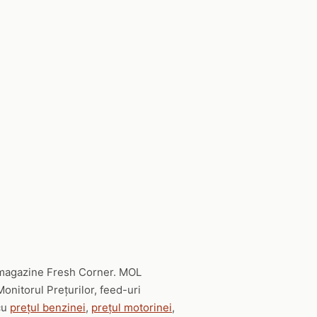
i magazine Fresh Corner. MOL
onitorul Prețurilor, feed-uri
 cu
prețul benzinei
,
prețul motorinei
,