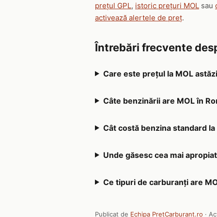
prețul GPL
,
istoric prețuri MOL
sau
activează alertele de preț
.
Întrebări frecvente de
Care este prețul la MOL astăz
Câte benzinării are MOL în R
Cât costă benzina standard l
Unde găsesc cea mai apropiat
Ce tipuri de carburanți are M
Publicat de
Echipa PretCarburant.ro
· Ac