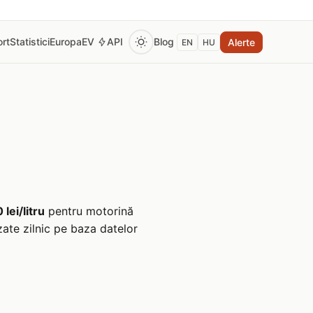
rt
Statistici
Europa
EV
API
Blog
Alerte
EN
HU
0 lei/litru
pentru motorină
zate zilnic pe baza datelor