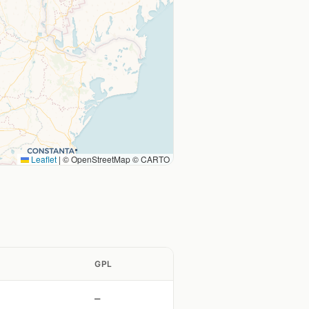
Leaflet
|
© OpenStreetMap © CARTO
GPL
—