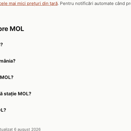
cele mai mici prețuri din țară
. Pentru notificări automate când pr
spre MOL
i?
omânia?
a MOL?
ă stație MOL?
OL?
tualizat 6 august 2026