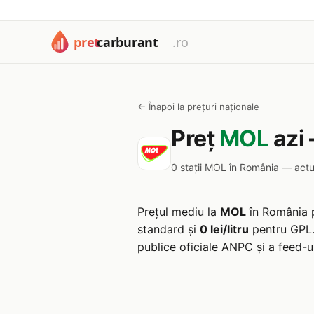
← Înapoi la prețuri naționale
Preț
MOL
azi
0 stații MOL în România — act
Prețul mediu la
MOL
în România 
standard și
0 lei/litru
pentru GPL
publice oficiale ANPC și a feed-uri