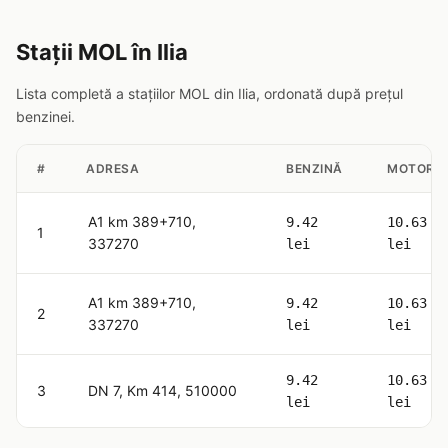
Stații MOL în Ilia
Lista completă a stațiilor MOL din Ilia, ordonată după prețul
benzinei.
#
ADRESA
BENZINĂ
MOTORI
A1 km 389+710,
9.42
10.63
1
337270
lei
lei
A1 km 389+710,
9.42
10.63
2
337270
lei
lei
9.42
10.63
3
DN 7, Km 414, 510000
lei
lei