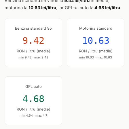
Benzina standard se vinde la
9.42 lei/litru
în medie,
motorina la
10.63 lei/litru
, iar GPL-ul auto la
4.68 lei/litru
.
Benzina standard 95
Motorina standard
9.42
10.63
RON / litru (medie)
RON / litru (medie)
min 9.42 · max 9.42
min 10.63 · max 10.63
GPL auto
4.68
RON / litru (medie)
min 4.64 · max 4.7