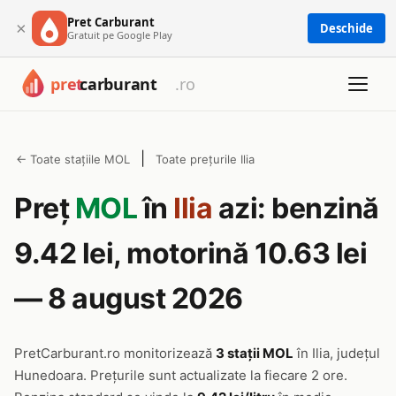
Pret Carburant
×
Deschide
Gratuit pe Google Play
|
← Toate stațiile MOL
Toate prețurile Ilia
Preț
MOL
în
Ilia
azi: benzină
9.42 lei, motorină 10.63 lei
— 8 august 2026
PretCarburant.ro monitorizează
3 stații MOL
în Ilia, județul
Hunedoara. Prețurile sunt actualizate la fiecare 2 ore.