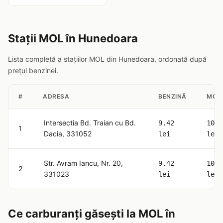
Stații MOL în Hunedoara
Lista completă a stațiilor MOL din Hunedoara, ordonată după
prețul benzinei.
#
ADRESA
BENZINĂ
MOT
Intersectia Bd. Traian cu Bd.
9.42
10.5
1
Dacia, 331052
lei
lei
Str. Avram Iancu, Nr. 20,
9.42
10.5
2
331023
lei
lei
Ce carburanți găsești la MOL în