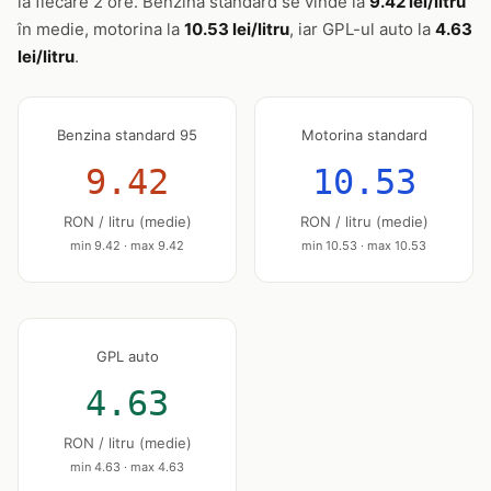
la fiecare 2 ore. Benzina standard se vinde la
9.42 lei/litru
în medie, motorina la
10.53 lei/litru
, iar GPL-ul auto la
4.63
lei/litru
.
Benzina standard 95
Motorina standard
9.42
10.53
RON / litru (medie)
RON / litru (medie)
min 9.42 · max 9.42
min 10.53 · max 10.53
GPL auto
4.63
RON / litru (medie)
min 4.63 · max 4.63