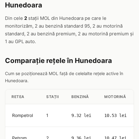
Hunedoara
Din cele
2
stații MOL din Hunedoara pe care le
monitorizăm, 2 au benzină standard 95, 2 au motorină
standard, 2 au benzină premium, 2 au motorină premium și
1 au GPL auto.
Comparație rețele în Hunedoara
Cum se poziționează MOL față de celelalte rețele active în
Hunedoara.
RETEA
STAȚII
BENZINĂ
MOTORINĂ
Rompetrol
1
9.32 lei
10.53 lei
Petrom
2
9.36 lei
10.47 lei