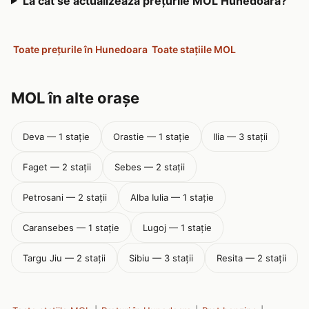
La cât se actualizează prețurile MOL Hunedoara?
Toate prețurile în Hunedoara
Toate stațiile MOL
MOL în alte orașe
Deva — 1 stație
Orastie — 1 stație
Ilia — 3 stații
Faget — 2 stații
Sebes — 2 stații
Petrosani — 2 stații
Alba Iulia — 1 stație
Caransebes — 1 stație
Lugoj — 1 stație
Targu Jiu — 2 stații
Sibiu — 3 stații
Resita — 2 stații