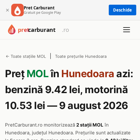
Pret Carburant
×
Deschide
Gratuit pe Google Play
|
← Toate stațiile MOL
Toate prețurile Hunedoara
Preț
MOL
în
Hunedoara
azi:
benzină 9.42 lei, motorină
10.53 lei — 9 august 2026
PretCarburant.ro monitorizează
2 stații MOL
în
Hunedoara, județul Hunedoara. Prețurile sunt actualizate