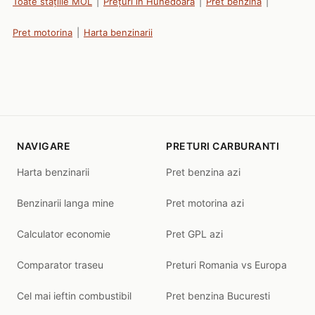
Toate stațiile MOL
|
Prețuri în Hunedoara
|
Pret benzina
|
Pret motorina
|
Harta benzinarii
NAVIGARE
PRETURI CARBURANTI
Harta benzinarii
Pret benzina azi
Benzinarii langa mine
Pret motorina azi
Calculator economie
Pret GPL azi
Comparator traseu
Preturi Romania vs Europa
Cel mai ieftin combustibil
Pret benzina Bucuresti