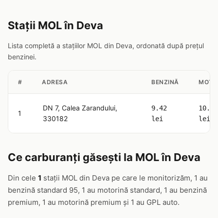
Stații MOL în Deva
Lista completă a stațiilor MOL din Deva, ordonată după prețul
benzinei.
#
ADRESA
BENZINĂ
MOTO
DN 7, Calea Zarandului,
9.42
10.63
1
330182
lei
lei
Ce carburanți găsești la MOL în Deva
Din cele
1
stații MOL din Deva pe care le monitorizăm, 1 au
benzină standard 95, 1 au motorină standard, 1 au benzină
premium, 1 au motorină premium și 1 au GPL auto.