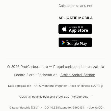
Calculator salariu net
APLICATIE MOBILA
Descarca de pe
App Store
DISPONIBIL PE
Google Play
© 2026 PretCarburant.ro — Prețuri carburanți actualizate la
fiecare 2 ore · Redactat de
Stoian Andrei-Șerban
Date agregate din
ANPC Monitorul Prețurilor
, feed-uri directe SOCAR și
OSCAR și paginile publice ale rețelelor.
Metodologie
·
Dataset deschis (CSV)
·
DOI 10.5281/zenodo.19560194
· Licență CC-