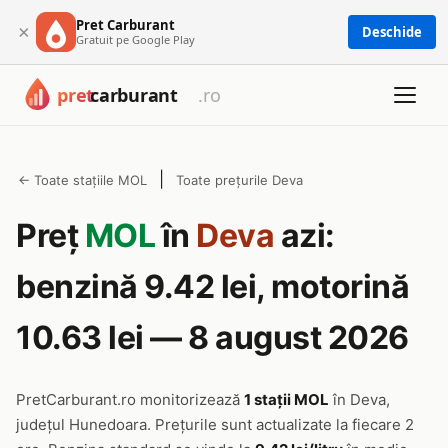
Pret Carburant
×
Deschide
Gratuit pe Google Play
|
← Toate stațiile MOL
Toate prețurile Deva
Preț
MOL
în
Deva
azi:
benzină 9.42 lei, motorină
10.63 lei — 8 august 2026
PretCarburant.ro monitorizează
1 stații MOL
în Deva,
județul Hunedoara. Prețurile sunt actualizate la fiecare 2