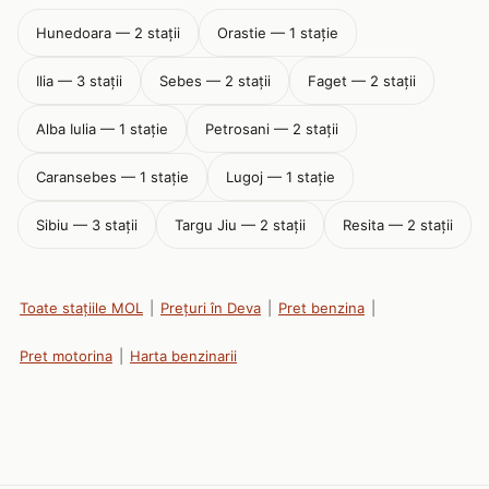
Hunedoara — 2 stații
Orastie — 1 stație
Ilia — 3 stații
Sebes — 2 stații
Faget — 2 stații
Alba Iulia — 1 stație
Petrosani — 2 stații
Caransebes — 1 stație
Lugoj — 1 stație
Sibiu — 3 stații
Targu Jiu — 2 stații
Resita — 2 stații
Toate stațiile MOL
|
Prețuri în Deva
|
Pret benzina
|
Pret motorina
|
Harta benzinarii