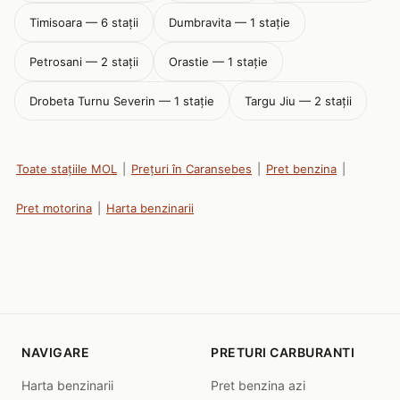
Timisoara — 6 stații
Dumbravita — 1 stație
Petrosani — 2 stații
Orastie — 1 stație
Drobeta Turnu Severin — 1 stație
Targu Jiu — 2 stații
Toate stațiile MOL
|
Prețuri în Caransebes
|
Pret benzina
|
Pret motorina
|
Harta benzinarii
NAVIGARE
PRETURI CARBURANTI
Harta benzinarii
Pret benzina azi