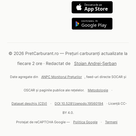
Descarca de pe
App Store
DISPONIBIL PE
Google Play
© 2026 PretCarburant.ro — Prețuri carburanți actualizate la
fiecare 2 ore · Redactat de
Stoian Andrei-Șerban
Date agregate din
ANPC Monitorul Prețurilor
, feed-uri directe SOCAR și
OSCAR și paginile publice ale rețelelor.
Metodologie
·
Dataset deschis (CSV)
·
DOI 10.5281/zenodo.19560194
· Licență CC-
BY 4.0.
Protejat de reCAPTCHA Google —
Politica Google
·
Termeni