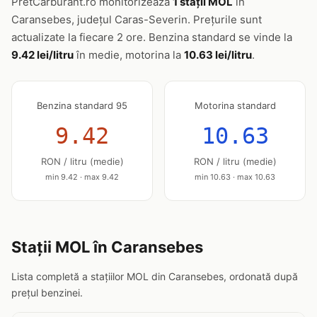
PretCarburant.ro monitorizează
1 stații MOL
în
Caransebes, județul Caras-Severin. Prețurile sunt
actualizate la fiecare 2 ore. Benzina standard se vinde la
9.42 lei/litru
în medie, motorina la
10.63 lei/litru
.
Benzina standard 95
Motorina standard
9.42
10.63
RON / litru (medie)
RON / litru (medie)
min 9.42 · max 9.42
min 10.63 · max 10.63
Stații MOL în Caransebes
Lista completă a stațiilor MOL din Caransebes, ordonată după
prețul benzinei.