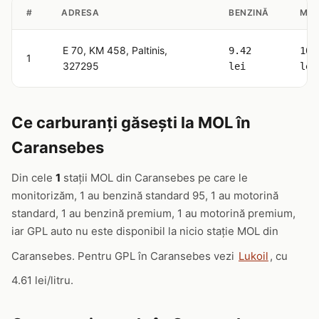
#
ADRESA
BENZINĂ
MOT
E 70, KM 458, Paltinis,
9.42
10.
1
327295
lei
lei
Ce carburanți găsești la MOL în
Caransebes
Din cele
1
stații MOL din Caransebes pe care le
monitorizăm, 1 au benzină standard 95, 1 au motorină
standard, 1 au benzină premium, 1 au motorină premium,
iar GPL auto nu este disponibil la nicio stație MOL din
Caransebes. Pentru GPL în Caransebes vezi
Lukoil
, cu
4.61 lei/litru.