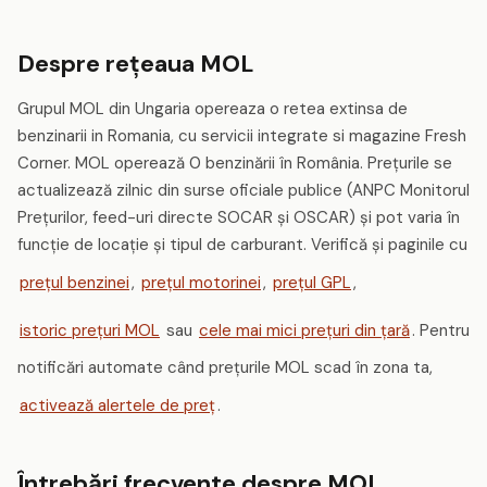
Despre rețeaua MOL
Grupul MOL din Ungaria opereaza o retea extinsa de
benzinarii in Romania, cu servicii integrate si magazine Fresh
Corner. MOL operează 0 benzinării în România. Prețurile se
actualizează zilnic din surse oficiale publice (ANPC Monitorul
Prețurilor, feed-uri directe SOCAR și OSCAR) și pot varia în
funcție de locație și tipul de carburant. Verifică și paginile cu
prețul benzinei
,
prețul motorinei
,
prețul GPL
,
istoric prețuri MOL
sau
cele mai mici prețuri din țară
. Pentru
notificări automate când prețurile MOL scad în zona ta,
activează alertele de preț
.
Întrebări frecvente despre MOL