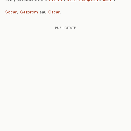
Socar
,
Gazprom
sau
Oscar
.
PUBLICITATE