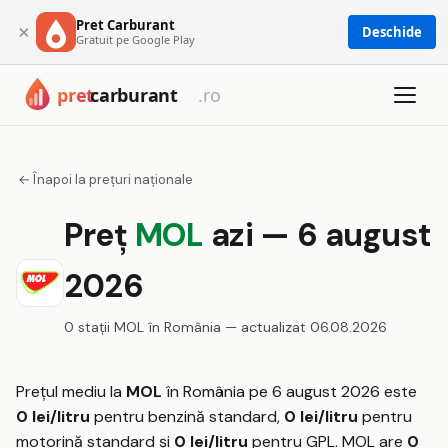
Pret Carburant
×
Deschide
Gratuit pe Google Play
← Înapoi la prețuri naționale
Preț
MOL
azi — 6 august
2026
0 stații MOL în România — actualizat 06.08.2026
Prețul mediu la
MOL
în România pe 6 august 2026 este
0 lei/litru
pentru benzină standard,
0 lei/litru
pentru
motorină standard și
0 lei/litru
pentru GPL. MOL are
0