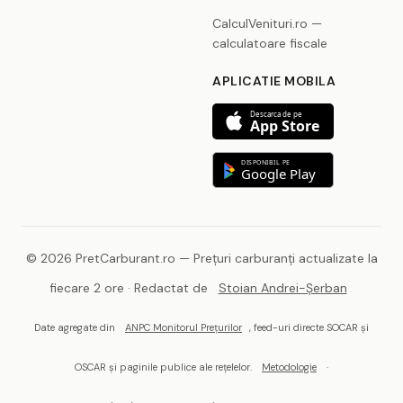
CalculVenituri.ro —
calculatoare fiscale
APLICATIE MOBILA
Descarca de pe
App Store
DISPONIBIL PE
Google Play
© 2026 PretCarburant.ro — Prețuri carburanți actualizate la
fiecare 2 ore · Redactat de
Stoian Andrei-Șerban
Date agregate din
ANPC Monitorul Prețurilor
, feed-uri directe SOCAR și
OSCAR și paginile publice ale rețelelor.
Metodologie
·