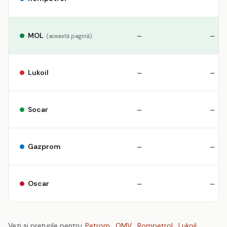
MOL
—
—
(această pagină)
Lukoil
—
—
Socar
—
—
Gazprom
—
—
Oscar
—
—
Vezi și prețurile pentru
Petrom
,
OMV
,
Rompetrol
,
Lukoil
,