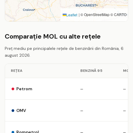
|
© OpenStreetMap © CARTO
Leaflet
Comparație MOL cu alte rețele
Preț mediu pe principalele rețele de benzinării din România, 6
august 2026.
REȚEA
BENZINĂ 95
MOT
Petrom
—
—
OMV
—
—
Rompetrol
—
—