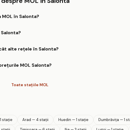
e despre MOL în Salonta
a MOL în Salonta?
 Salonta?
ât alte rețele în Salonta?
 prețurile MOL Salonta?
Toate stațiile MOL
1 stație
Arad — 4 stații
Huedin — 1 stație
Dumbrăviţa — 1 st
stații
Timisoara — 6 stații
Ilia — 3 stații
Lugoj — 1 stație