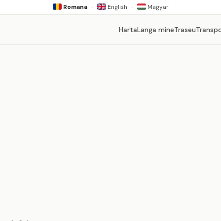
Romana
·
English
·
Magyar
Harta
Langa mine
Traseu
Transp