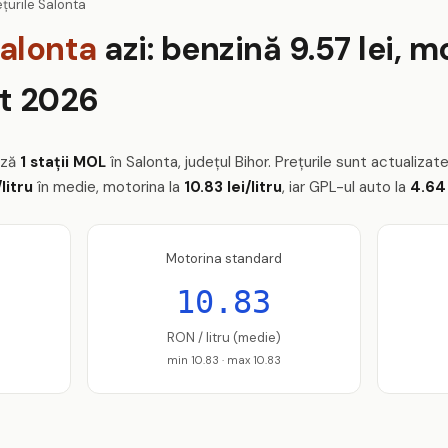
țurile Salonta
alonta
azi: benzină 9.57 lei, m
st 2026
ază
1 stații MOL
în Salonta, județul Bihor. Prețurile sunt actualizat
/litru
în medie, motorina la
10.83 lei/litru
, iar GPL-ul auto la
4.64 
Motorina standard
10.83
RON / litru (medie)
min 10.83 · max 10.83