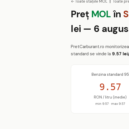
|
← Toate stațiile MOL
Toate pre
Preț
MOL
în
S
lei — 6 augu
PretCarburant.ro monitorize
standard se vinde la
9.57 lei
Benzina standard 95
9.57
RON / litru (medie)
min 9.57 · max 9.57