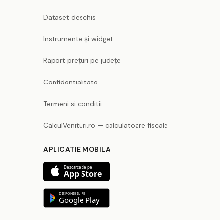
Dataset deschis
Instrumente și widget
Raport prețuri pe județe
Confidentialitate
Termeni si conditii
CalculVenituri.ro — calculatoare fiscale
APLICATIE MOBILA
Descarca de pe
App Store
DISPONIBIL PE
Google Play