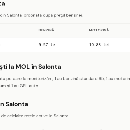
ta
 din Salonta, ordonată după prețul benzinei.
BENZINĂ
MOTORINĂ
i
9.57 lei
10.83 lei
ti la MOL în Salonta
nta pe care le monitorizăm, 1 au benzină standard 95, 1 au motorin
um și 1 au GPL auto.
în Salonta
e celelalte rețele active în Salonta.