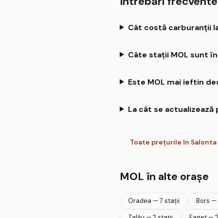
Întrebări frecvent
Cât costă carburanții l
Câte stații MOL sunt în
Este MOL mai ieftin dec
La cât se actualizează
Toate prețurile în Salonta
MOL în alte orașe
Oradea — 7 stații
Bors — 
Zalău — 2 stații
Faget — 2 