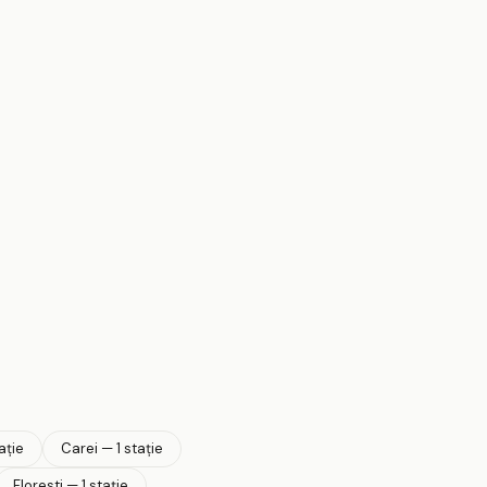
ație
Carei — 1 stație
Floresti — 1 stație