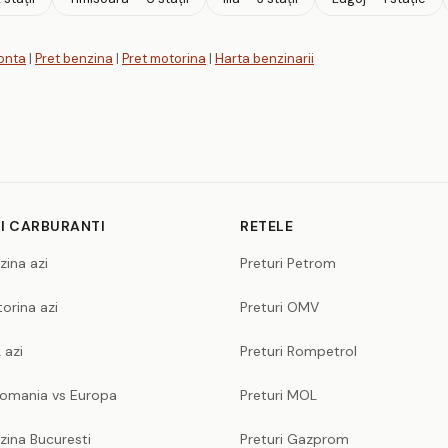
lonta
|
Pret benzina
|
Pret motorina
|
Harta benzinarii
I CARBURANTI
RETELE
zina azi
Preturi Petrom
orina azi
Preturi OMV
 azi
Preturi Rompetrol
Romania vs Europa
Preturi MOL
zina Bucuresti
Preturi Gazprom