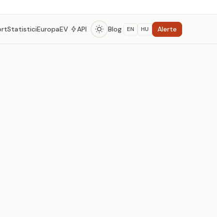
Alerte
ort
Statistici
Europa
EV
API
Blog
EN
HU