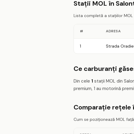
Stații MOL în Salon
Lista completă a stațiilor MOL
#
ADRESA
1
Strada Oradie
Ce carburanți găseș
Din cele
1
stații MOL din Salo
premium, 1 au motorină premi
Comparație rețele 
Cum se poziționează MOL față d