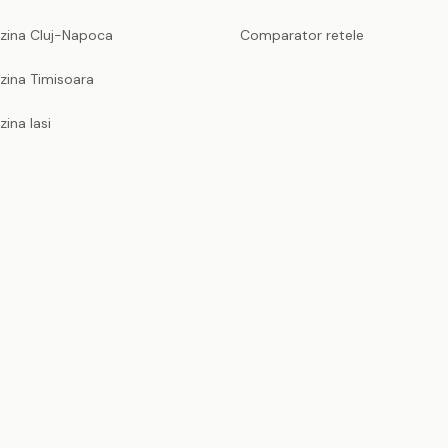
nzina Cluj-Napoca
Comparator retele
zina Timisoara
zina Iasi