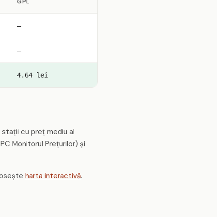
GPL
—
—
4.64 lei
stații cu preț mediu al
PC Monitorul Prețurilor) și
olosește
harta interactivă
.