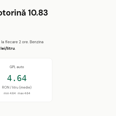
otorină 10.83
e la fiecare 2 ore. Benzina
lei/litru
.
GPL auto
4.64
RON / litru (medie)
min 4.64 · max 4.64