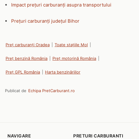
Impact prețuri carburanți asupra transportului
Prețuri carburanți județul Bihor
Preț carburanți Oradea
|
Toate stațiile Mol
|
Preț benzină România
|
Preț motorină România
|
Preț GPL România
|
Harta benzinăriilor
Publicat de
Echipa PretCarburant.ro
NAVIGARE
PRETURI CARBURANTI