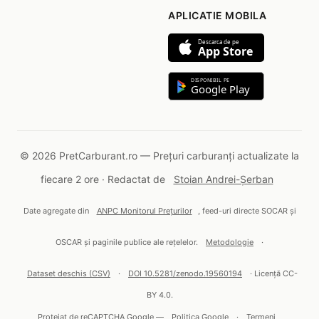
APLICATIE MOBILA
Descarca de pe
App Store
DISPONIBIL PE
Google Play
© 2026 PretCarburant.ro — Prețuri carburanți actualizate la
fiecare 2 ore · Redactat de
Stoian Andrei-Șerban
Date agregate din
ANPC Monitorul Prețurilor
, feed-uri directe SOCAR și
OSCAR și paginile publice ale rețelelor.
Metodologie
·
Dataset deschis (CSV)
·
DOI 10.5281/zenodo.19560194
· Licență CC-
BY 4.0.
Protejat de reCAPTCHA Google —
Politica Google
·
Termeni