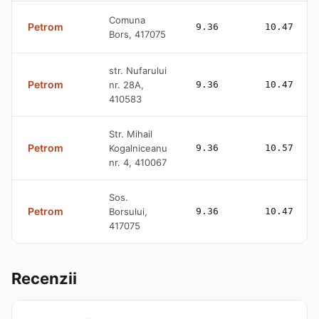
Comuna
Petrom
9.36
10.47
Bors, 417075
str. Nufarului
Petrom
nr. 28A,
9.36
10.47
410583
Str. Mihail
Petrom
Kogalniceanu
9.36
10.57
nr. 4, 410067
Sos.
Petrom
Borsului,
9.36
10.47
417075
Recenzii