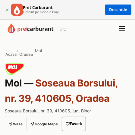
Pret Carburant
×
Deschide
Gratuit pe Google Play
›
›
Mol
Acasa
Oradea
Mol —
Soseaua Borsului,
nr. 39, 410605, Oradea
Soseaua Borsului, nr. 39, 410605, jud. Bihor
Waze
Google Maps
Favorit