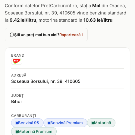
Conform datelor PretCarburant.ro, stația
Mol
din Oradea,
Soseaua Borsului, nr. 39, 410605 vinde benzina standard
la
9.42 lei/litru
, motorina standard la
10.63 lei/litru
.
Știi un preț mai bun aici?
Raportează-l
BRAND
ADRESĂ
Soseaua Borsului, nr. 39, 410605
JUDEȚ
Bihor
CARBURANȚI
Benzină 95
Benzină Premium
Motorină
Motorină Premium