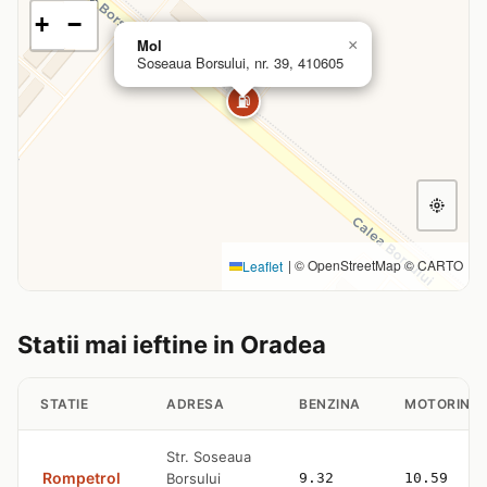
+
−
Mol
×
Soseaua Borsului, nr. 39, 410605
⛽
|
© OpenStreetMap © CARTO
Leaflet
Statii mai ieftine in Oradea
STATIE
ADRESA
BENZINA
MOTORINA
Str. Soseaua
Rompetrol
Borsului
9.32
10.59