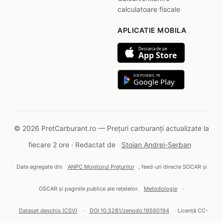
calculatoare fiscale
APLICATIE MOBILA
Descarca de pe
App Store
DISPONIBIL PE
Google Play
© 2026 PretCarburant.ro — Prețuri carburanți actualizate la
fiecare 2 ore · Redactat de
Stoian Andrei-Șerban
Date agregate din
ANPC Monitorul Prețurilor
, feed-uri directe SOCAR și
OSCAR și paginile publice ale rețelelor.
Metodologie
·
Dataset deschis (CSV)
·
DOI 10.5281/zenodo.19560194
· Licență CC-