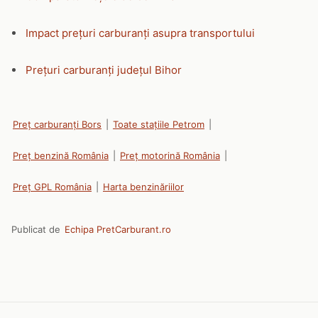
Impact prețuri carburanți asupra transportului
Prețuri carburanți județul Bihor
Preț carburanți Bors
|
Toate stațiile Petrom
|
Preț benzină România
|
Preț motorină România
|
Preț GPL România
|
Harta benzinăriilor
Publicat de
Echipa PretCarburant.ro