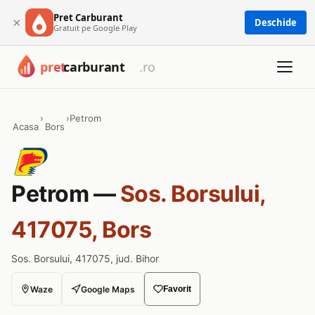
Pret Carburant
×
Deschide
Gratuit pe Google Play
›
›
Petrom
Acasa
Bors
Petrom —
Sos. Borsului,
417075, Bors
Sos. Borsului, 417075, jud. Bihor
Waze
Google Maps
Favorit