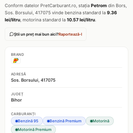
Conform datelor PretCarburant.ro, stația
Petrom
din Bors,
Sos. Borsului, 417075 vinde benzina standard la
9.36
lei/litru
, motorina standard la
10.57 lei/litru
.
Știi un preț mai bun aici?
Raportează-l
BRAND
ADRESĂ
Sos. Borsului, 417075
JUDEȚ
Bihor
CARBURANȚI
Benzină 95
Benzină Premium
Motorină
Motorină Premium