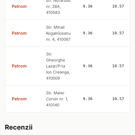
str. Nufarului
Petrom
nr. 28A,
9.36
10.57
410583
Str. Mihail
Petrom
Kogalniceanu
9.36
10.57
nr. 4, 410067
Str.
Gheorghe
Petrom
Lazar/P-ta
9.36
10.57
Ion Creanga,
410009
Str. Matei
Petrom
Corvin nr. 1,
9.36
10.57
410140
Recenzii