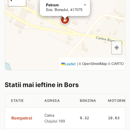
Petrom
×
Sos. Borsului, 417075
⛽
|
© OpenStreetMap © CARTO
Leaflet
Statii mai ieftine in Bors
STATIE
ADRESA
BENZINA
MOTORINA
Calea
Rompetrol
9.32
10.63
Clujului 199