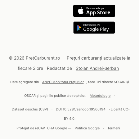
Descarca de pe
App Store
DISPONIBIL PE
Google Play
© 2026 PretCarburant.ro — Prețuri carburanți actualizate la
fiecare 2 ore · Redactat de
Stoian Andrei-Șerban
Date agregate din
ANPC Monitorul Prețurilor
, feed-uri directe SOCAR și
OSCAR și paginile publice ale rețelelor.
Metodologie
·
Dataset deschis (CSV)
·
DOI 10.5281/zenodo.19560194
· Licență CC-
BY 4.0.
Protejat de reCAPTCHA Google —
Politica Google
·
Termeni