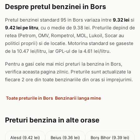
Despre pretul benzinei in Bors
Pretul benzinei standard 95 in Bors variaza intre
9.32 lei
si
9.42 lei pe litru
, cu o medie de 9.38 lei. Preturile depind de
retea (Petrom, OMV, Rompetrol, MOL, Lukoil, Socar au
politici proprii) si de locatie. Motorina standard se gaseste
de la 10.47 lei/litru, iar GPL-ul de la 4.61 lei/litru.
Pentru a gasi cele mai mici preturi la benzina in Bors,
verifica aceasta pagina zilnic. Preturile sunt actualizate la
fiecare 2 ore din toate benzinariile din oras si imprejurimi.
Toate preturile in Bors
Benzinarii langa mine
Preturi benzina in alte orase
Alesd (9.42 lei)
Beius (9.36 lei)
Borș Bihor (9.39 lei)