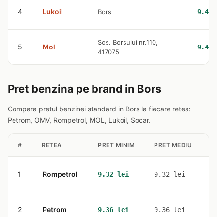
4
Lukoil
Bors
9.42 
Sos. Borsului nr.110,
5
Mol
9.42 
417075
Pret benzina pe brand in Bors
Compara pretul benzinei standard in Bors la fiecare retea:
Petrom, OMV, Rompetrol, MOL, Lukoil, Socar.
#
RETEA
PRET MINIM
PRET MEDIU
S
1
Rompetrol
1
9.32 lei
9.32 lei
2
Petrom
2
9.36 lei
9.36 lei