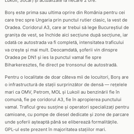
Lukoil, Socar) și actualizate la fiecare 2 ore.
Borș este prima sau ultima oprire din România pentru cei
care trec spre Ungaria prin punctul rutier clasic, la vest de
Oradea. Coridorul A3, care ar trebui să lege Bucureștiul de
granița de vest, se închide aici secțiune după secțiune, iar
odată ce autostrada va fi completă, intensitatea traficului
va crește și mai mult. Deocamdată, șoferii vin dinspre
Oradea pe DN1 și ies la punctul vamal fie spre
Biharkeresztes, fie direct pe tronsonul de autostradă.
Pentru o localitate de doar câteva mii de locuitori, Borș are
o infrastructură de stații surprinzător de densă — rețelele
mari ca OMV, Petrom, MOL și Lukoil au benzinării fie în
comună, fie pe coridorul A3, fie în apropierea punctului
vamal. Traficul greu susține și operatori specializați pentru
camioane, cu pompe de diesel dedicate și zone de parcare
unde șoferii așteaptă până se eliberează formalitățile.
GPL-ul este prezent în majoritatea stațiilor mari.