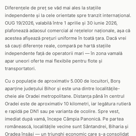
Diferențele de preț se văd mai ales la stațiile
independente și la cele orientate spre tranzit internațional.
OUG 19/2026, valabilă între 1 aprilie și 30 iunie 2026,
plafonează adaosul comercial al rețelelor naționale, așa că
acestea afișează prețuri uniforme în toată țara. Dacă vrei
să cauți diferențe reale, compară pe hartă stațiile
independente față de operatorii mari — în zona vamală
apar uneori oferte mai flexibile pentru flote și
transportatori.
Cu o populație de aproximativ 5.000 de locuitori, Borș
aparține județului Bihor și este una dintre localitățile-
cheie ale Oradei metropolitane. Distanța până în centrul
Oradei este de aproximativ 10 kilometri, iar legătura rutieră
e rapidă pe DN1 sau pe varianta de ocolire. Spre vest,
imediat după vamă, începe Câmpia Panonică. Pe partea
românească, localitățile vecine sunt Sântandrei, Biharia și
Oradea însăși — un triunghi economic care s-a consolidat