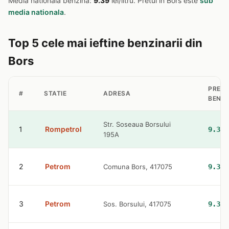
Media nationala benzina:
9.39
lei/litru. Pretul in Bors este
sub
media nationala
.
Top 5 cele mai ieftine benzinarii din
Bors
PRET
#
STATIE
ADRESA
BENZI
Str. Soseaua Borsului
1
Rompetrol
9.32 
195A
2
Petrom
Comuna Bors, 417075
9.36 
3
Petrom
Sos. Borsului, 417075
9.36 