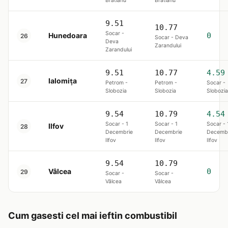
Brătianu
Brătianu
9.51
10.77
Socar -
Hunedoara
0
26
Socar - Deva
Deva
Zarandului
Zarandului
9.51
10.77
4.59
Ialomița
27
Petrom -
Petrom -
Socar -
Slobozia
Slobozia
Slobozia
9.54
10.79
4.54
Socar - 1
Socar - 1
Socar - 
Ilfov
28
Decembrie
Decembrie
Decembr
Ilfov
Ilfov
Ilfov
9.54
10.79
Vâlcea
0
29
Socar -
Socar -
Vâlcea
Vâlcea
Cum gasesti cel mai ieftin combustibil