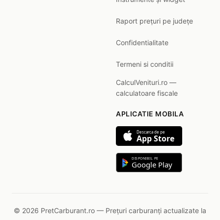
Raport prețuri pe județe
Confidentialitate
Termeni si conditii
CalculVenituri.ro —
calculatoare fiscale
APLICATIE MOBILA
Descarca de pe
App Store
DISPONIBIL PE
Google Play
© 2026 PretCarburant.ro — Prețuri carburanți actualizate la