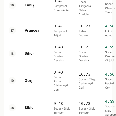
9.47
Socar -
Socar -
Timiș
16
Rompetrol -
Timișoara
Ghiroda
Dumbrăviţa
Calea
Timiş
Aradului
9.47
10.77
4.58
Vrancea
17
Rompetrol -
Petrom -
Lukoil -
Adjud
Focşani
Adjud
9.48
10.73
4.59
Socar -
Socar -
Socar -
Bihor
18
Oradea
Oradea
Oradea
Decebal
Decebal
Clujului
9.48
10.73
4.56
Socar -
Socar - Târgu
Socar -
Gorj
19
Târgu
Cărbunești
Răchiți
Cărbunești
Gorj
Gorj
Gorj
4.59
9.48
10.73
Socar -
Sibiu
20
Socar - Sibiu
Socar - Sibiu
Sibiu
Turnisor
Turnisor
Aeropor