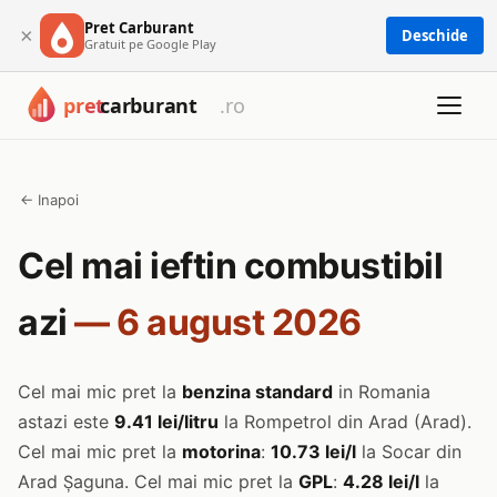
Pret Carburant
×
Deschide
Gratuit pe Google Play
← Inapoi
Cel mai ieftin combustibil
azi
— 6 august 2026
Cel mai mic pret la
benzina standard
in Romania
astazi este
9.41 lei/litru
la Rompetrol din Arad (Arad).
Cel mai mic pret la
motorina
:
10.73 lei/l
la Socar din
Arad Șaguna. Cel mai mic pret la
GPL
:
4.28 lei/l
la