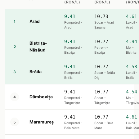
(RON/L)
(RON/L)
(RON/
9.41
10.73
4.61
Arad
1
Rompetrol -
Socar - Arad
Lukoil -
Arad
Șaguna
Arad
9.41
10.77
4.94
Bistrița-
2
Rompetrol -
Petrom -
Mol -
Năsăud
Bistriţa
Bistriţa
Bistriţa
9.41
10.77
4.58
Brăila
3
Rompetrol -
Socar - Brăila
Lukoil -
Brăila
Dig
Brăila
9.41
10.77
4.54
Dâmbovița
4
Rompetrol -
Socar -
Mol -
Târgoviște
Târgoviște
Târgoviș
9.41
10.77
4.61
Maramureș
5
Rompetrol -
Socar - Baia
Lukoil -
Baia Mare
Mare
Baia Ma