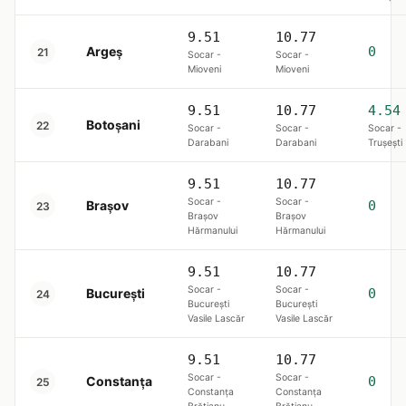
9.51
10.77
Argeș
0
21
Socar -
Socar -
Mioveni
Mioveni
9.51
10.77
4.54
Botoșani
22
Socar -
Socar -
Socar -
Darabani
Darabani
Trușești
9.51
10.77
Socar -
Socar -
Brașov
0
23
Brașov
Brașov
Hărmanului
Hărmanului
9.51
10.77
Socar -
Socar -
Bucureşti
0
24
București
București
Vasile Lascăr
Vasile Lascăr
9.51
10.77
Socar -
Socar -
Constanța
0
25
Constanța
Constanța