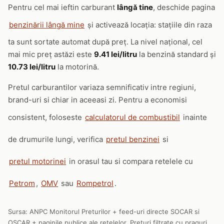
Pentru cel mai ieftin carburant
lângă tine
, deschide pagina
benzinării lângă mine
și activează locația: stațiile din raza
ta sunt sortate automat după preț. La nivel național, cel
mai mic preț astăzi este
9.41 lei/litru
la benzină standard și
10.73 lei/litru
la motorină.
Pretul carburantilor variaza semnificativ intre regiuni,
brand-uri si chiar in aceeasi zi. Pentru a economisi
consistent, foloseste
calculatorul de combustibil
inainte
de drumurile lungi, verifica
pretul benzinei
si
pretul motorinei
in orasul tau si compara retelele cu
Petrom
,
OMV
sau
Rompetrol
.
Sursa: ANPC Monitorul Preturilor + feed-uri directe SOCAR si
OSCAR + paginile publice ale retelelor. Preturi filtrate cu praguri