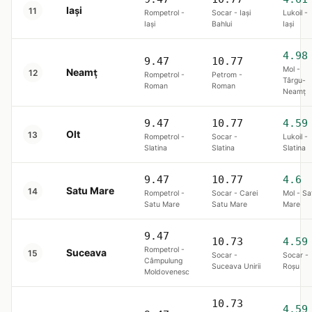
Iași
11
Rompetrol -
Socar - Iaşi
Lukoil -
Iaşi
Bahlui
Iaşi
4.98
9.47
10.77
Mol -
Neamț
12
Rompetrol -
Petrom -
Târgu-
Roman
Roman
Neamţ
9.47
10.77
4.59
Olt
13
Rompetrol -
Socar -
Lukoil -
Slatina
Slatina
Slatina
9.47
10.77
4.6
Satu Mare
14
Rompetrol -
Socar - Carei
Mol - Sa
Satu Mare
Satu Mare
Mare
9.47
10.73
4.59
Rompetrol -
Suceava
15
Socar -
Socar -
Câmpulung
Suceava Unirii
Roşu
Moldovenesc
10.73
4.59