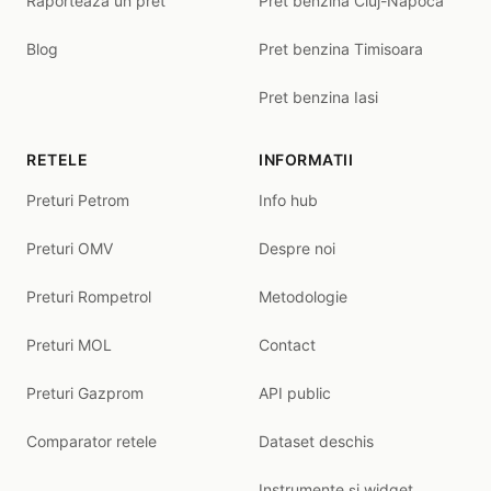
Raporteaza un pret
Pret benzina Cluj-Napoca
Blog
Pret benzina Timisoara
Pret benzina Iasi
RETELE
INFORMATII
Preturi Petrom
Info hub
Preturi OMV
Despre noi
Preturi Rompetrol
Metodologie
Preturi MOL
Contact
Preturi Gazprom
API public
Comparator retele
Dataset deschis
Instrumente și widget