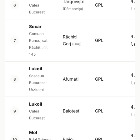
4.5
Târgoviște
GPL
6
Calea
lei
(Dâmbovița)
Bucuresti
Socar
Comuna
4.5
Răchiți
GPL
7
Runcu, sat
Gorj
lei
(Gorj)
Răchiți, nr.
145
Lukoil
4.5
Şoseaua
Afumati
GPL
8
lei
Bucuresti-
Urziceni
Lukoil
4.5
Balotesti
GPL
9
Calea
lei
București
Mol
4.5
Blejoi
GPL
10
Bdul Grigore