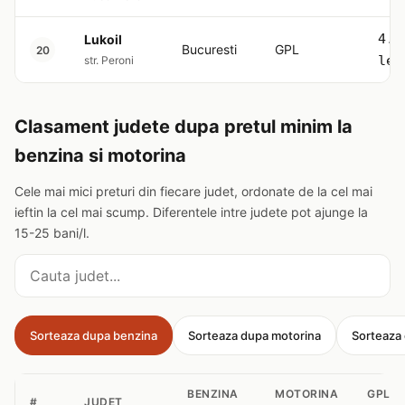
4.5
Lukoil
Bucuresti
GPL
20
lei
str. Peroni
Clasament judete dupa pretul minim la
benzina si motorina
Cele mai mici preturi din fiecare judet, ordonate de la cel mai
ieftin la cel mai scump. Diferentele intre judete pot ajunge la
15-25 bani/l.
Cauta judet
Sorteaza dupa benzina
Sorteaza dupa motorina
Sorteaza
BENZINA
MOTORINA
GPL
#
JUDET