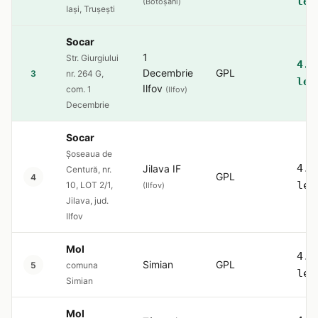
lei
(Botoșani)
Iași, Trușești
Socar
1
Str. Giurgiului
4.5
Decembrie
GPL
3
nr. 264 G,
lei
Ilfov
com. 1
(Ilfov)
Decembrie
Socar
Șoseaua de
4.5
Jilava IF
Centură, nr.
GPL
4
lei
10, LOT 2/1,
(Ilfov)
Jilava, jud.
Ilfov
Mol
4.5
Simian
GPL
5
comuna
lei
Simian
Mol