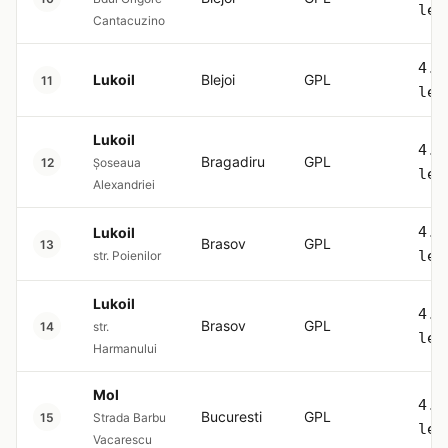
lei
Cantacuzino
4.5
Lukoil
Blejoi
GPL
11
lei
Lukoil
4.5
Bragadiru
GPL
12
Șoseaua
lei
Alexandriei
4.5
Lukoil
Brasov
GPL
13
lei
str. Poienilor
Lukoil
4.5
Brasov
GPL
14
str.
lei
Harmanului
Mol
4.5
Bucuresti
GPL
15
Strada Barbu
lei
Vacarescu