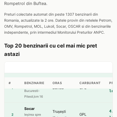
Rompetrol din Buftea.
Preturi colectate automat din peste 1307 benzinarii din
Romania, actualizate la 2 ore. Datele provin din retelele Petrom,
OMV, Rompetrol, MOL, Lukoil, Socar, OSCAR si din benzinariile
independente, prin intermediul Monitorului Preturilor ANPC.
Top 20 benzinarii cu cel mai mic pret
astazi
Rompetrol
#
BENZINARIE
ORAS
CARBURANT
PRE
4.2
sos.
Buftea
GPL
1
lei
Bucuresti-
Pitesti,km 16
Socar
4.5
Trușești
GPL
2
Ieșirea spre