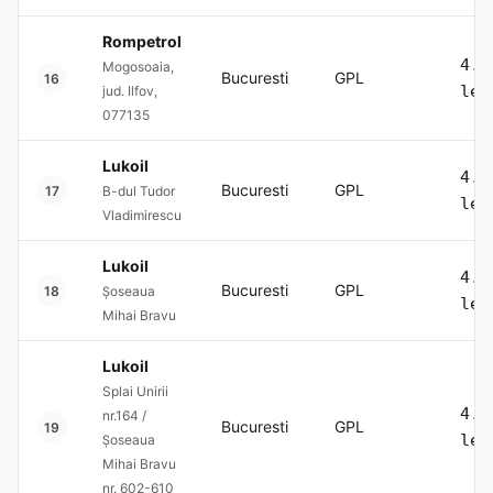
Rompetrol
4.5
Mogosoaia,
Bucuresti
GPL
16
lei
jud. Ilfov,
077135
Lukoil
4.5
Bucuresti
GPL
17
B-dul Tudor
lei
Vladimirescu
Lukoil
4.5
Bucuresti
GPL
18
Șoseaua
lei
Mihai Bravu
Lukoil
Splai Unirii
4.5
nr.164 /
Bucuresti
GPL
19
lei
Șoseaua
Mihai Bravu
nr. 602-610