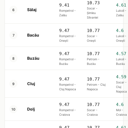
10.73
9.41
4.61
Socar -
Sălaj
6
Rompetrol -
Lukoil -
Șimleu
Zalău
Zalău
Silvaniei
9.47
10.77
4.6
Bacău
7
Rompetrol -
Socar -
Lukoil -
Onești
Onești
Onești
9.47
10.77
4.57
Buzău
8
Rompetrol -
Petrom -
Lukoil -
Buzău
Buzău
Buzău
4.59
9.47
10.77
Socar -
Cluj
9
Rompetrol -
Petrom - Cluj
Cluj
Cluj Napoca
Napoca
Napoca
9.47
10.77
4.6
Dolj
10
Rompetrol -
Socar -
Mol -
Craiova
Craiova
Craiova
9.47
10.77
4.61