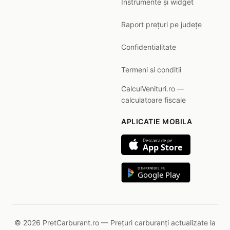
Instrumente și widget
Raport prețuri pe județe
Confidentialitate
Termeni si conditii
CalculVenituri.ro —
calculatoare fiscale
APLICATIE MOBILA
Descarca de pe
App Store
DISPONIBIL PE
Google Play
© 2026 PretCarburant.ro — Prețuri carburanți actualizate la