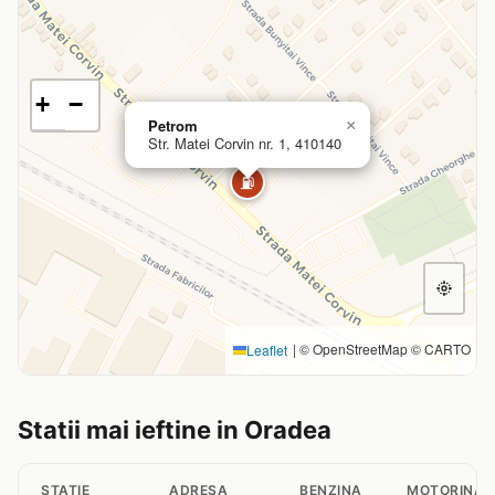
+
−
Petrom
×
Str. Matei Corvin nr. 1, 410140
⛽
|
© OpenStreetMap © CARTO
Leaflet
Statii mai ieftine in Oradea
STATIE
ADRESA
BENZINA
MOTORINA