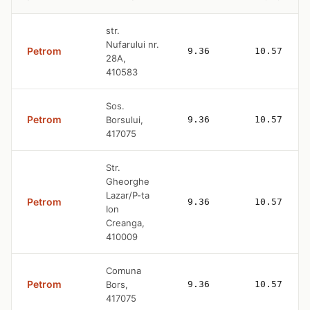
str.
Nufarului nr.
Petrom
9.36
10.57
28A,
410583
Sos.
Petrom
Borsului,
9.36
10.57
417075
Str.
Gheorghe
Lazar/P-ta
Petrom
9.36
10.57
Ion
Creanga,
410009
Comuna
Petrom
Bors,
9.36
10.57
417075