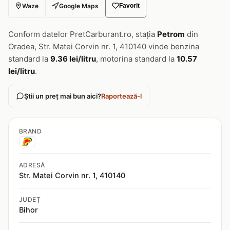
Waze
Google Maps
Favorit
Conform datelor PretCarburant.ro, stația
Petrom
din
Oradea, Str. Matei Corvin nr. 1, 410140 vinde benzina
standard la
9.36 lei/litru
, motorina standard la
10.57
lei/litru
.
Știi un preț mai bun aici?
Raportează-l
BRAND
ADRESĂ
Str. Matei Corvin nr. 1, 410140
JUDEȚ
Bihor