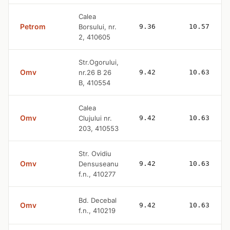
Calea
Petrom
Borsului, nr.
9.36
10.57
2, 410605
Str.Ogorului,
Omv
nr.26 B 26
9.42
10.63
B, 410554
Calea
Omv
Clujului nr.
9.42
10.63
203, 410553
Str. Ovidiu
Omv
Densuseanu
9.42
10.63
f.n., 410277
Bd. Decebal
Omv
9.42
10.63
f.n., 410219