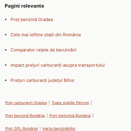
Pagini relevante
Preț benzină Oradea
Cele mai ieftine stații din România
Comparator rețele de benzinării
Impact prețuri carburanți asupra transportului
Prețuri carburanți județul Bihor
Preț carburanți Oradea
|
Toate stațiile Petrom
|
Preț benzină România
|
Preț motorină România
|
Preț GPL România
|
Harta benzinăriilor