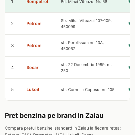
1
Rompetrol
Bd. Mihai Viteazu, Nr. 58
9.2
Str. Mihai Viteazul 107-109,
2
Petrom
9.3
450099
str. Porolissum nr. 13A,
3
Petrom
9.3
450067
str. 22 Decembrie 1989, nr.
4
Socar
9.3
250
5
Lukoil
str. Corneliu Coposu, nr. 105
9.4
Pret benzina pe brand in Zalau
Compara pretul benzinei standard in Zalau la fiecare retea:
Petrom, OMV, Rompetrol, MOL, Lukoil, Socar.