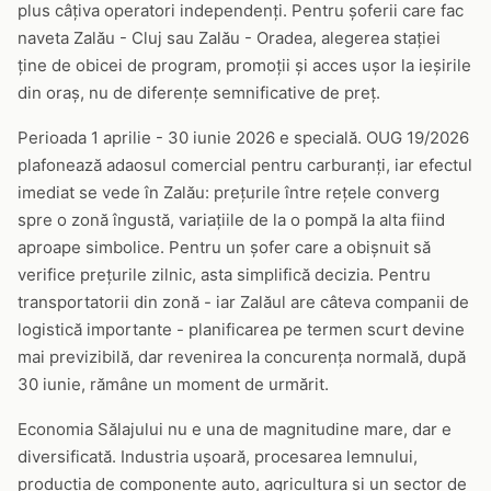
plus câțiva operatori independenți. Pentru șoferii care fac
naveta Zalău - Cluj sau Zalău - Oradea, alegerea stației
ține de obicei de program, promoții și acces ușor la ieșirile
din oraș, nu de diferențe semnificative de preț.
Perioada 1 aprilie - 30 iunie 2026 e specială. OUG 19/2026
plafonează adaosul comercial pentru carburanți, iar efectul
imediat se vede în Zalău: prețurile între rețele converg
spre o zonă îngustă, variațiile de la o pompă la alta fiind
aproape simbolice. Pentru un șofer care a obișnuit să
verifice prețurile zilnic, asta simplifică decizia. Pentru
transportatorii din zonă - iar Zalăul are câteva companii de
logistică importante - planificarea pe termen scurt devine
mai previzibilă, dar revenirea la concurența normală, după
30 iunie, rămâne un moment de urmărit.
Economia Sălajului nu e una de magnitudine mare, dar e
diversificată. Industria ușoară, procesarea lemnului,
producția de componente auto, agricultura și un sector de