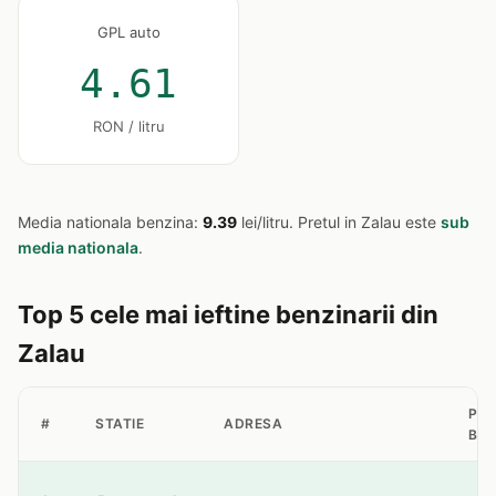
GPL auto
4.61
RON / litru
Media nationala benzina:
9.39
lei/litru. Pretul in Zalau este
sub
media nationala
.
Top 5 cele mai ieftine benzinarii din
Zalau
PRE
#
STATIE
ADRESA
BEN