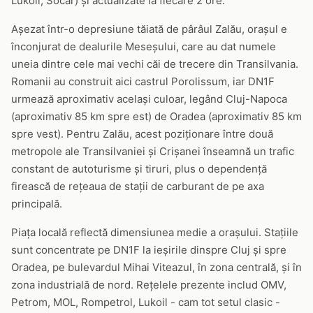
Lukoil, Socar) și actualizate la fiecare 2 ore.
Așezat într-o depresiune tăiată de pârâul Zalău, orașul e
înconjurat de dealurile Meseșului, care au dat numele
uneia dintre cele mai vechi căi de trecere din Transilvania.
Romanii au construit aici castrul Porolissum, iar DN1F
urmează aproximativ același culoar, legând Cluj-Napoca
(aproximativ 85 km spre est) de Oradea (aproximativ 85 km
spre vest). Pentru Zalău, acest poziționare între două
metropole ale Transilvaniei și Crișanei înseamnă un trafic
constant de autoturisme și tiruri, plus o dependență
firească de rețeaua de stații de carburant de pe axa
principală.
Piața locală reflectă dimensiunea medie a orașului. Stațiile
sunt concentrate pe DN1F la ieșirile dinspre Cluj și spre
Oradea, pe bulevardul Mihai Viteazul, în zona centrală, și în
zona industrială de nord. Rețelele prezente includ OMV,
Petrom, MOL, Rompetrol, Lukoil - cam tot setul clasic -