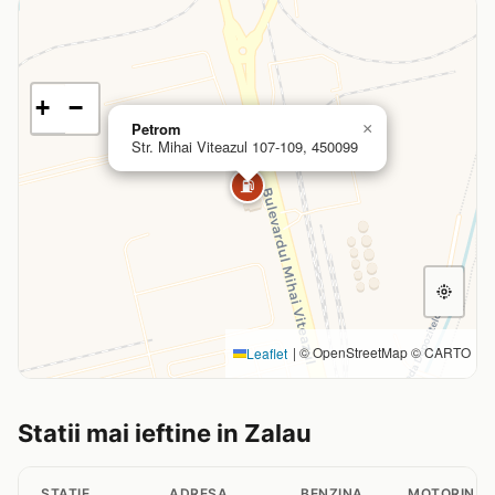
+
−
Petrom
×
Str. Mihai Viteazul 107-109, 450099
⛽
|
© OpenStreetMap © CARTO
Leaflet
Statii mai ieftine in Zalau
STATIE
ADRESA
BENZINA
MOTORINA