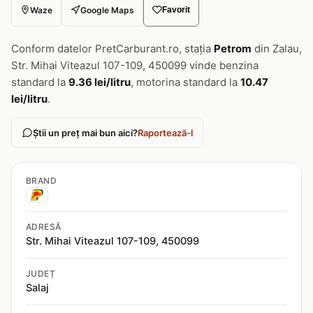
Waze
Google Maps
Favorit
Conform datelor PretCarburant.ro, stația
Petrom
din Zalau,
Str. Mihai Viteazul 107-109, 450099 vinde benzina
standard la
9.36 lei/litru
, motorina standard la
10.47
lei/litru
.
Știi un preț mai bun aici?
Raportează-l
BRAND
ADRESĂ
Str. Mihai Viteazul 107-109, 450099
JUDEȚ
Salaj