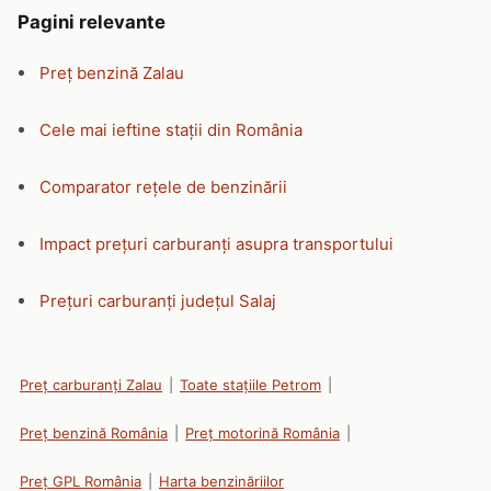
Pagini relevante
Preț benzină Zalau
Cele mai ieftine stații din România
Comparator rețele de benzinării
Impact prețuri carburanți asupra transportului
Prețuri carburanți județul Salaj
Preț carburanți Zalau
|
Toate stațiile Petrom
|
Preț benzină România
|
Preț motorină România
|
Preț GPL România
|
Harta benzinăriilor