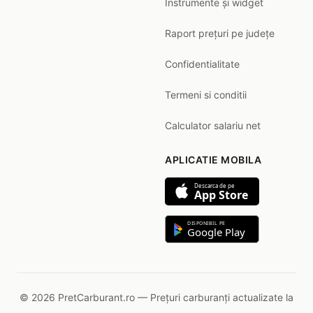
Instrumente și widget
Raport prețuri pe județe
Confidentialitate
Termeni si conditii
Calculator salariu net
APLICATIE MOBILA
Descarca de pe
App Store
DISPONIBIL PE
Google Play
© 2026 PretCarburant.ro — Prețuri carburanți actualizate la