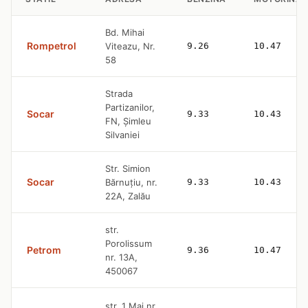
Bd. Mihai
Rompetrol
Viteazu, Nr.
9.26
10.47
58
Strada
Partizanilor,
Socar
9.33
10.43
FN, Șimleu
Silvaniei
Str. Simion
Socar
Bărnuțiu, nr.
9.33
10.43
22A, Zalău
str.
Porolissum
Petrom
9.36
10.47
nr. 13A,
450067
str. 1 Mai nr.