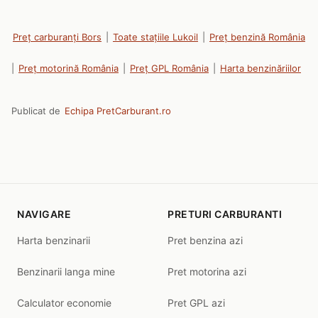
Preț carburanți Bors
|
Toate stațiile Lukoil
|
Preț benzină România
|
Preț motorină România
|
Preț GPL România
|
Harta benzinăriilor
Publicat de
Echipa PretCarburant.ro
NAVIGARE
PRETURI CARBURANTI
Harta benzinarii
Pret benzina azi
Benzinarii langa mine
Pret motorina azi
Calculator economie
Pret GPL azi