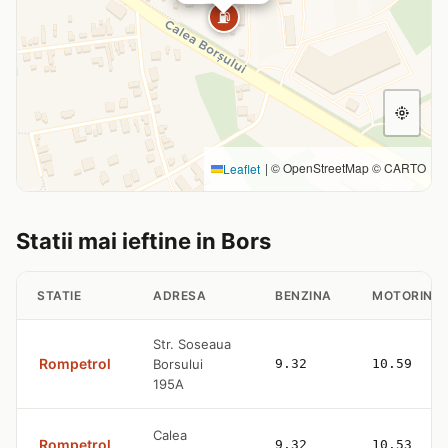
⛽
|
© OpenStreetMap © CARTO
Leaflet
Statii mai ieftine in Bors
STATIE
ADRESA
BENZINA
MOTORINA
Str. Soseaua
Rompetrol
Borsului
9.32
10.59
195A
Calea
Rompetrol
9.32
10.53