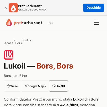
Pret Carburant
×
Deschide
Gratuit pe Google Play
›
›
Lukoil
Acasa
Bors
Lukoil —
Bors, Bors
Bors, jud. Bihor
Waze
Google Maps
Favorit
Conform datelor PretCarburant.ro, stația
Lukoil
din Bors,
Bors vinde benzina standard la
9.42 lei/litru
, motorina