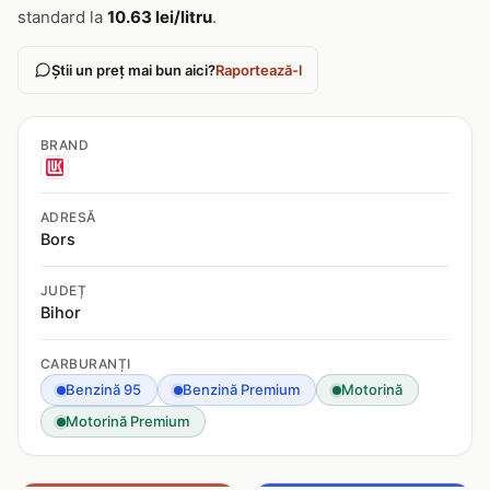
standard la
10.63 lei/litru
.
Știi un preț mai bun aici?
Raportează-l
BRAND
ADRESĂ
Bors
JUDEȚ
Bihor
CARBURANȚI
Benzină 95
Benzină Premium
Motorină
Motorină Premium