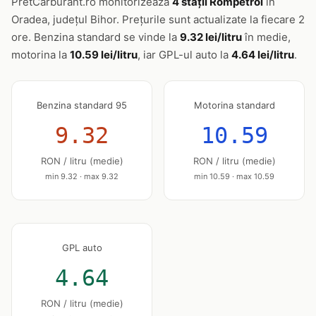
PretCarburant.ro monitorizează
4 stații Rompetrol
în
Oradea, județul Bihor. Prețurile sunt actualizate la fiecare 2
ore. Benzina standard se vinde la
9.32 lei/litru
în medie,
motorina la
10.59 lei/litru
, iar GPL-ul auto la
4.64 lei/litru
.
Benzina standard 95
Motorina standard
9.32
10.59
RON / litru (medie)
RON / litru (medie)
min 9.32 · max 9.32
min 10.59 · max 10.59
GPL auto
4.64
RON / litru (medie)