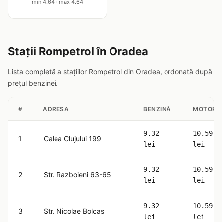
min 4.64 · max 4.64
Stații Rompetrol în Oradea
Lista completă a stațiilor Rompetrol din Oradea, ordonată după
prețul benzinei.
#
ADRESA
BENZINĂ
MOTORI
9.32
10.59
1
Calea Clujului 199
lei
lei
9.32
10.59
2
Str. Razboieni 63-65
lei
lei
9.32
10.59
3
Str. Nicolae Bolcas
lei
lei