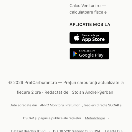
CalculVenituri.ro —
calculatoare fiscale
APLICATIE MOBILA
Descarca de pe
App Store
DISPONIBIL PE
Google Play
© 2026 PretCarburant.ro — Prețuri carburanți actualizate la
fiecare 2 ore · Redactat de
Stoian Andrei-Șerban
Date agregate din
ANPC Monitorul Prețurilor
, feed-uri directe SOCAR și
OSCAR și paginile publice ale rețelelor.
Metodologie
·
Dataset deschis (CSV)
·
DOI 10.5281/zenodo.19560194
· Licență CC-