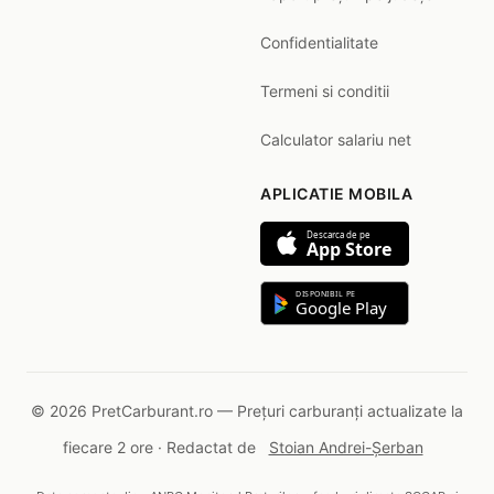
Confidentialitate
Termeni si conditii
Calculator salariu net
APLICATIE MOBILA
Descarca de pe
App Store
DISPONIBIL PE
Google Play
© 2026 PretCarburant.ro — Prețuri carburanți actualizate la
fiecare 2 ore · Redactat de
Stoian Andrei-Șerban