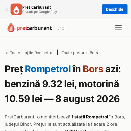
Pret Carburant
×
Deschide
Gratuit pe Google Play
|
← Toate stațiile Rompetrol
Toate prețurile Bors
Preț
Rompetrol
în
Bors
azi:
benzină 9.32 lei, motorină
10.59 lei — 8 august 2026
PretCarburant.ro monitorizează
1 stații Rompetrol
în Bors,
județul Bihor. Prețurile sunt actualizate la fiecare 2 ore.