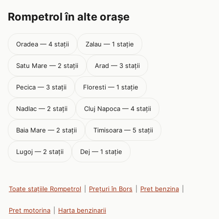
Rompetrol în alte orașe
Oradea — 4 stații
Zalau — 1 stație
Satu Mare — 2 stații
Arad — 3 stații
Pecica — 3 stații
Floresti — 1 stație
Nadlac — 2 stații
Cluj Napoca — 4 stații
Baia Mare — 2 stații
Timisoara — 5 stații
Lugoj — 2 stații
Dej — 1 stație
Toate stațiile Rompetrol
|
Prețuri în Bors
|
Pret benzina
|
Pret motorina
|
Harta benzinarii