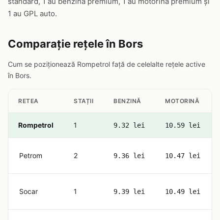
standard, 1 au benzină premium, 1 au motorină premium și
1 au GPL auto.
Comparație rețele în Bors
Cum se poziționează Rompetrol față de celelalte rețele active
în Bors.
RETEA
STAȚII
BENZINĂ
MOTORINĂ
Rompetrol
1
9.32 lei
10.59 lei
Petrom
2
9.36 lei
10.47 lei
Socar
1
9.39 lei
10.49 lei