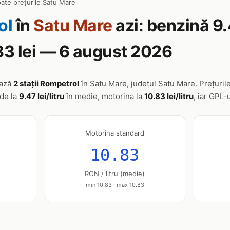
ate prețurile Satu Mare
ol
în
Satu Mare
azi: benzină 9.4
83 lei — 6 august 2026
ează
2 stații Rompetrol
în Satu Mare, județul Satu Mare. Prețurile
nde la
9.47 lei/litru
în medie, motorina la
10.83 lei/litru
, iar GPL-
Motorina standard
10.83
RON / litru (medie)
min 10.83 · max 10.83