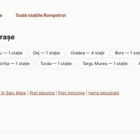
re
Toate stațiile Rompetrol
orașe
u — 1 stație
Dej — 1 stație
Oradea — 4 stații
Bors — 1 sta
striţa — 1 stație
Turda — 1 stație
Targu Mures — 1 stație
i în Satu Mare
|
Pret benzina
|
Pret motorina
|
Harta benzinarii