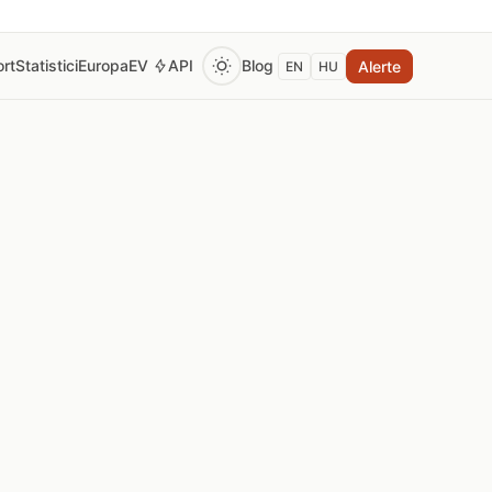
rt
Statistici
Europa
EV
API
Blog
Alerte
EN
HU