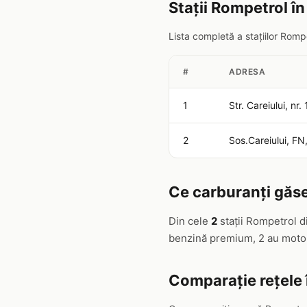
Stații Rompetrol î
Lista completă a stațiilor Rom
#
ADRESA
1
Str. Careiului, nr
2
Sos.Careiului, FN
Ce carburanți găse
Din cele
2
stații Rompetrol d
benzină premium, 2 au motor
Comparație rețele 