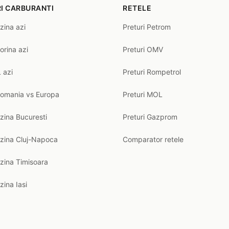
I CARBURANTI
RETELE
zina azi
Preturi Petrom
orina azi
Preturi OMV
 azi
Preturi Rompetrol
Romania vs Europa
Preturi MOL
zina Bucuresti
Preturi Gazprom
nzina Cluj-Napoca
Comparator retele
zina Timisoara
zina Iasi