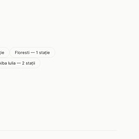
ție
Floresti — 1 stație
Alba Iulia — 2 stații