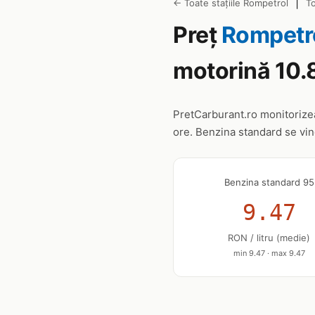
|
← Toate stațiile Rompetrol
To
Preț
Rompetr
motorină 10.
PretCarburant.ro monitoriz
ore. Benzina standard se vi
Benzina standard 95
9.47
RON / litru (medie)
min 9.47 · max 9.47