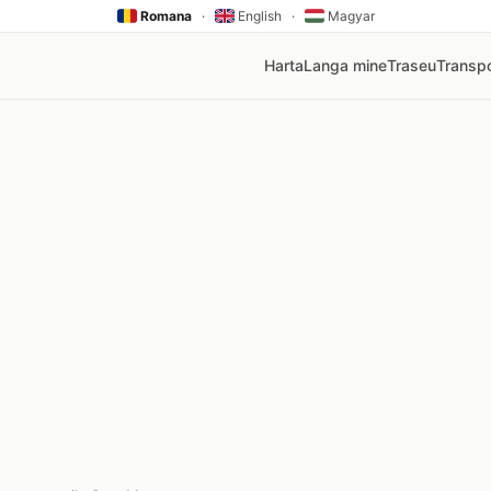
Romana
·
English
·
Magyar
Harta
Langa mine
Traseu
Transpo