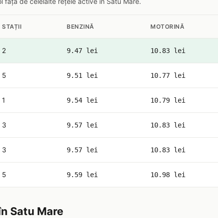
față de celelalte rețele active în Satu Mare.
STAȚII
BENZINĂ
MOTORINĂ
2
9.47 lei
10.83 lei
5
9.51 lei
10.77 lei
1
9.54 lei
10.79 lei
3
9.57 lei
10.83 lei
3
9.57 lei
10.83 lei
5
9.59 lei
10.98 lei
în Satu Mare