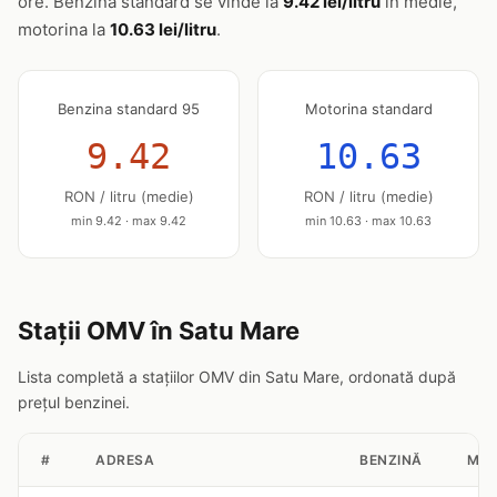
ore. Benzina standard se vinde la
9.42 lei/litru
în medie,
motorina la
10.63 lei/litru
.
Benzina standard 95
Motorina standard
9.42
10.63
RON / litru (medie)
RON / litru (medie)
min 9.42 · max 9.42
min 10.63 · max 10.63
Stații OMV în Satu Mare
Lista completă a stațiilor OMV din Satu Mare, ordonată după
prețul benzinei.
#
ADRESA
BENZINĂ
MOT