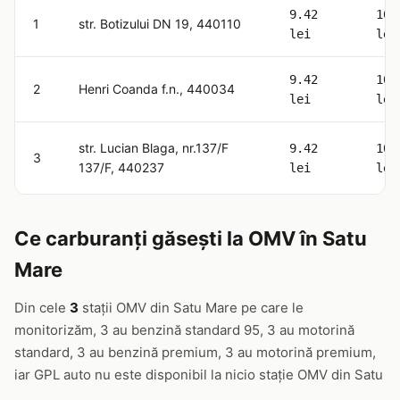
9.42
10.
1
str. Botizului DN 19, 440110
lei
lei
9.42
10.
2
Henri Coanda f.n., 440034
lei
lei
str. Lucian Blaga, nr.137/F
9.42
10.
3
137/F, 440237
lei
lei
Ce carburanți găsești la OMV în Satu
Mare
Din cele
3
stații OMV din Satu Mare pe care le
monitorizăm, 3 au benzină standard 95, 3 au motorină
standard, 3 au benzină premium, 3 au motorină premium,
iar GPL auto nu este disponibil la nicio stație OMV din Satu