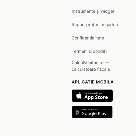
Instrumente și widget
Raport prețuri pe județe
Confidentialitate
Termeni si conditii
CalculVenituri.ro —
calculatoare fiscale
APLICATIE MOBILA
Descarca de pe
App Store
DISPONIBIL PE
Google Play