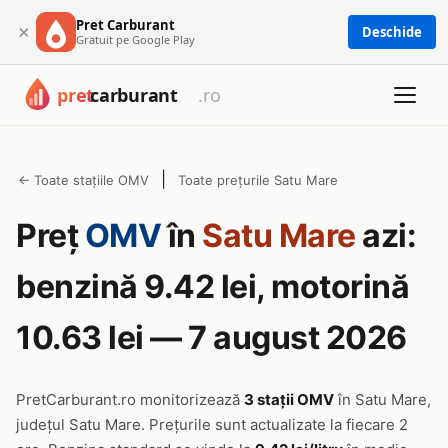
Pret Carburant
×
Deschide
Gratuit pe Google Play
|
← Toate stațiile OMV
Toate prețurile Satu Mare
Preț
OMV
în
Satu Mare
azi:
benzină 9.42 lei, motorină
10.63 lei — 7 august 2026
PretCarburant.ro monitorizează
3 stații OMV
în Satu Mare,
județul Satu Mare. Prețurile sunt actualizate la fiecare 2