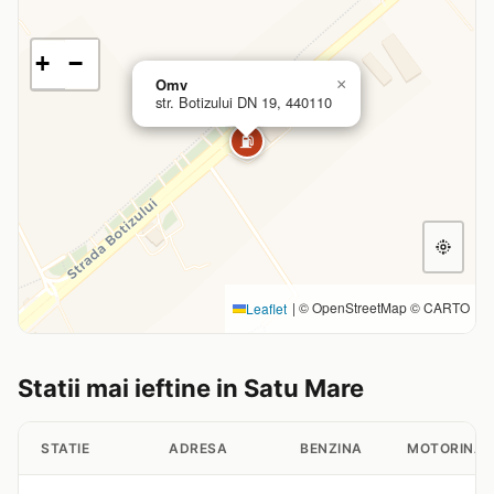
+
−
Omv
×
str. Botizului DN 19, 440110
⛽
|
© OpenStreetMap © CARTO
Leaflet
Statii mai ieftine in Satu Mare
STATIE
ADRESA
BENZINA
MOTORINA