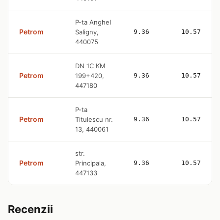
P-ta Anghel
Petrom
Saligny,
9.36
10.57
440075
DN 1C KM
Petrom
199+420,
9.36
10.57
447180
P-ta
Petrom
Titulescu nr.
9.36
10.57
13, 440061
str.
Petrom
Principala,
9.36
10.57
447133
Recenzii