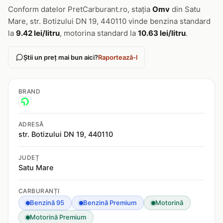
Conform datelor PretCarburant.ro, stația
Omv
din Satu
Mare, str. Botizului DN 19, 440110 vinde benzina standard
la
9.42 lei/litru
, motorina standard la
10.63 lei/litru
.
Știi un preț mai bun aici?
Raportează-l
BRAND
ADRESĂ
str. Botizului DN 19, 440110
JUDEȚ
Satu Mare
CARBURANȚI
Benzină 95
Benzină Premium
Motorină
Motorină Premium