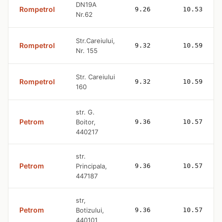
DN19A
Rompetrol
9.26
10.53
Nr.62
Str.Careiului,
Rompetrol
9.32
10.59
Nr. 155
Str. Careiului
Rompetrol
9.32
10.59
160
str. G.
Petrom
Boitor,
9.36
10.57
440217
str.
Petrom
Principala,
9.36
10.57
447187
str,
Petrom
Botizului,
9.36
10.57
440101