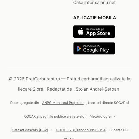
Calculator salariu net
APLICATIE MOBILA
Descarca de pe
App Store
DISPONIBIL PE
Google Play
© 2026 PretCarburant.ro — Prețuri carburanți actualizate la
fiecare 2 ore · Redactat de
Stoian Andrei-Șerban
Date agregate din
ANPC Monitorul Prețurilor
, feed-uri directe SOCAR și
OSCAR și paginile publice ale rețelelor.
Metodologie
·
Dataset deschis (CSV)
·
DOI 10.5281/zenodo.19560194
· Licență CC-