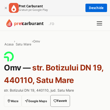
Pret Carburant
×
Deschide
Gratuit pe Google Play
›
›
Omv
Acasa
Satu Mare
Omv —
str. Botizului DN 19,
440110, Satu Mare
str. Botizului DN 19, 440110, jud. Satu Mare
Waze
Google Maps
Favorit