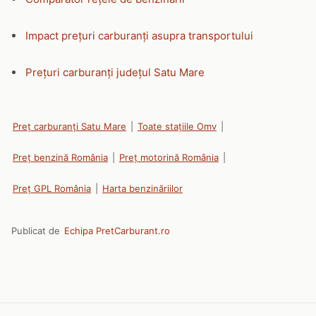
Impact prețuri carburanți asupra transportului
Prețuri carburanți județul Satu Mare
Preț carburanți Satu Mare
|
Toate stațiile Omv
|
Preț benzină România
|
Preț motorină România
|
Preț GPL România
|
Harta benzinăriilor
Publicat de
Echipa PretCarburant.ro