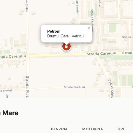
×
Petrom
Drumul Carei, 440157
⛽
tu Mare
BENZINA
MOTORINA
GPL