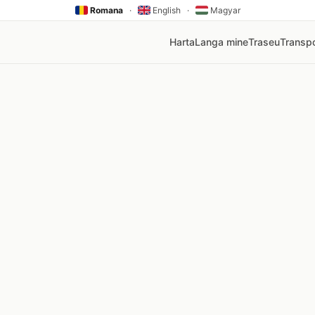
Romana
·
English
·
Magyar
Harta
Langa mine
Traseu
Transpo