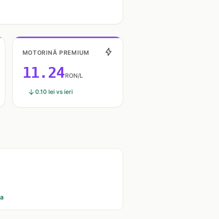
MOTORINĂ PREMIUM
11.24
RON/L
0.10 lei vs ieri
ia