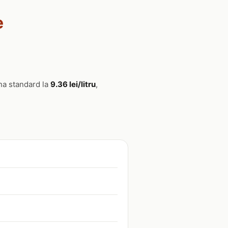
e
na standard la
9.36 lei/litru
,