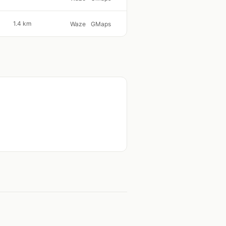
1.4 km
Waze
GMaps