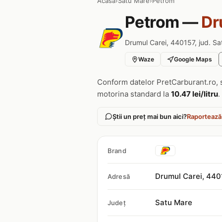
Acasa
›
Satu Mare
›
Petrom
Petrom —
Dr
Drumul Carei, 440157, jud. S
Waze
Google Maps
Conform datelor PretCarburant.ro, 
motorina standard la
10.47 lei/litru
.
Știi un preț mai bun aici?
Raportează
Brand
Drumul Carei, 440
Adresă
Satu Mare
Județ