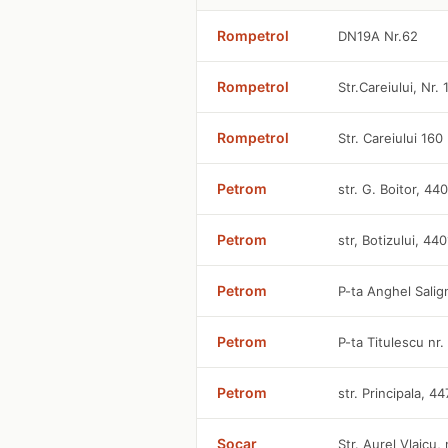
Rompetrol
DN19A Nr.62
Rompetrol
Str.Careiului, Nr. 
Rompetrol
Str. Careiului 160
Petrom
str. G. Boitor, 44
Petrom
str, Botizului, 44
Petrom
P-ta Anghel Sali
Petrom
P-ta Titulescu nr
Petrom
str. Principala, 4
Socar
Str. Aurel Vlaicu,