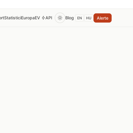
rt
Statistici
Europa
EV
API
Blog
Alerte
EN
HU