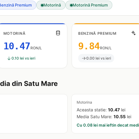
Benzină Premium
Motorină
Motorină Premium
MOTORINĂ
BENZINĂ PREMIUM
10.47
9.84
RON/L
RON/L
0.10 lei vs ieri
0.00 lei vs ieri
ia din Satu Mare
Motorina
Aceasta statie:
10.47
lei
Media Satu Mare:
10.55
lei
Cu 0.08 lei mai ieftin decat med