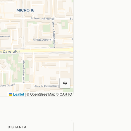
Leaflet
|
© OpenStreetMap © CARTO
DISTANTA