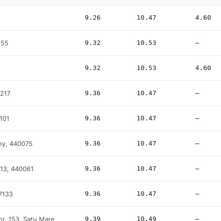
9.26
10.47
4.60
155
9.32
10.53
—
9.32
10.53
4.60
0217
9.36
10.47
—
0101
9.36
10.47
—
gny, 440075
9.36
10.47
—
. 13, 440061
9.36
10.47
—
47133
9.36
10.47
—
 nr. 153, Satu Mare
9.39
10.49
—