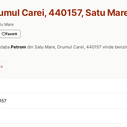
umul Carei, 440157, Satu Mar
atu Mare
Favorit
stația
Petrom
din Satu Mare, Drumul Carei, 440157 vinde benzi
-l
157