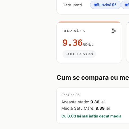
Benzină 95
Carburanți
BENZINĂ 95
9.36
RON/L
0.00 lei vs ieri
Cum se compara cu med
Benzina 95
Aceasta statie:
9.36
lei
Media Satu Mare:
9.39
lei
Cu 0.03 lei mai ieftin decat media