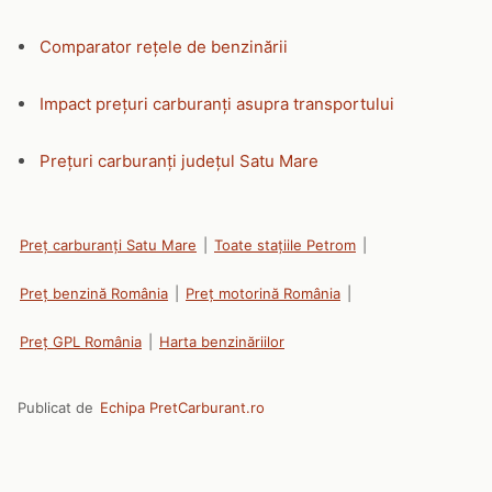
Comparator rețele de benzinării
Impact prețuri carburanți asupra transportului
Prețuri carburanți județul Satu Mare
Preț carburanți Satu Mare
|
Toate stațiile Petrom
|
Preț benzină România
|
Preț motorină România
|
Preț GPL România
|
Harta benzinăriilor
Publicat de
Echipa PretCarburant.ro