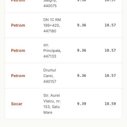
Saligny,
440075
DN 1C KM
Petrom
199+420,
9.36
10.57
447180
str.
Petrom
Principala,
9.36
10.57
447133
Drumul
Petrom
Carei,
9.36
10.57
440157
Str. Aurel
Vlaicu, nr.
Socar
9.39
10.59
153, Satu
Mare