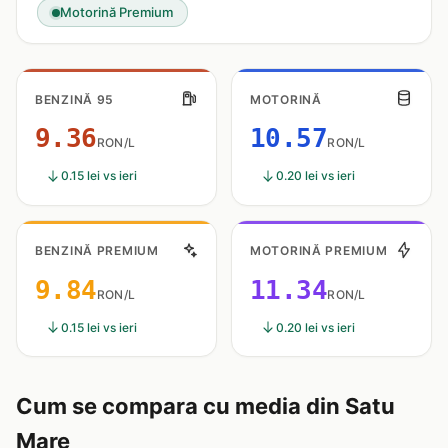
Motorină Premium
BENZINĂ 95
MOTORINĂ
9.36
10.57
RON/L
RON/L
0.15 lei vs ieri
0.20 lei vs ieri
BENZINĂ PREMIUM
MOTORINĂ PREMIUM
9.84
11.34
RON/L
RON/L
0.15 lei vs ieri
0.20 lei vs ieri
Cum se compara cu media din Satu
Mare