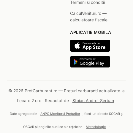
Termeni si conditii
CalculVenituri.ro —
calculatoare fiscale
APLICATIE MOBILA
Descarca de pe
App Store
DISPONIBIL PE
Google Play
© 2026 PretCarburant.ro — Prețuri carburanți actualizate la
fiecare 2 ore · Redactat de
Stoian Andrei-Șerban
Date agregate din
ANPC Monitorul Prețurilor
, feed-uri directe SOCAR și
OSCAR și paginile publice ale rețelelor.
Metodologie
·