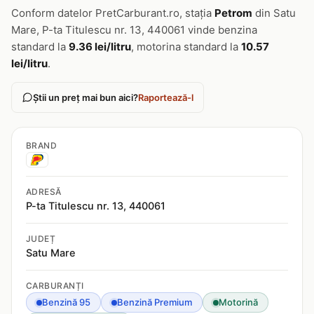
Conform datelor PretCarburant.ro, stația
Petrom
din Satu
Mare, P-ta Titulescu nr. 13, 440061 vinde benzina
standard la
9.36 lei/litru
, motorina standard la
10.57
lei/litru
.
Știi un preț mai bun aici?
Raportează-l
BRAND
ADRESĂ
P-ta Titulescu nr. 13, 440061
JUDEȚ
Satu Mare
CARBURANȚI
Benzină 95
Benzină Premium
Motorină