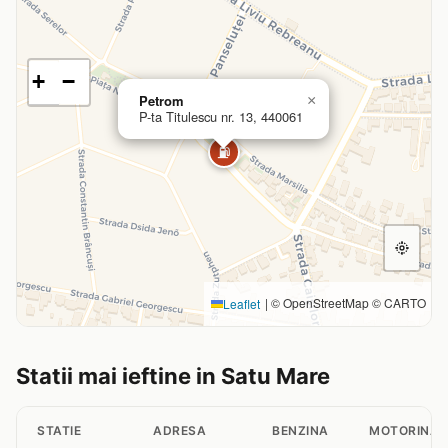
+
−
Petrom
×
P-ta Titulescu nr. 13, 440061
⛽
|
© OpenStreetMap © CARTO
Leaflet
Statii mai ieftine in Satu Mare
STATIE
ADRESA
BENZINA
MOTORINA