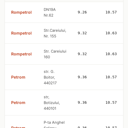
DN19A
Rompetrol
9.26
10.57
Nr.62
Str.Careiului,
Rompetrol
9.32
10.63
Nr. 155
Str. Careiului
Rompetrol
9.32
10.63
160
str. G.
Petrom
Boitor,
9.36
10.57
440217
str,
Petrom
Botizului,
9.36
10.57
440101
P-ta Anghel
Petrom
9.36
10.57