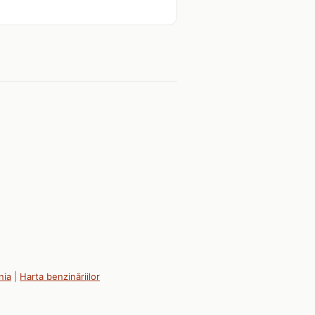
nia
|
Harta benzinăriilor