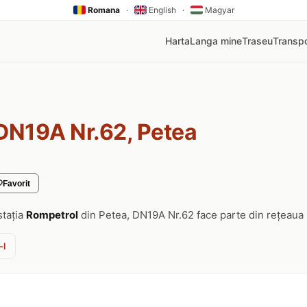
Romana
·
English
·
Magyar
Harta
Langa mine
Traseu
Transpo
DN19A Nr.62, Petea
Favorit
stația
Rompetrol
din Petea, DN19A Nr.62 face parte din rețeaua
-l