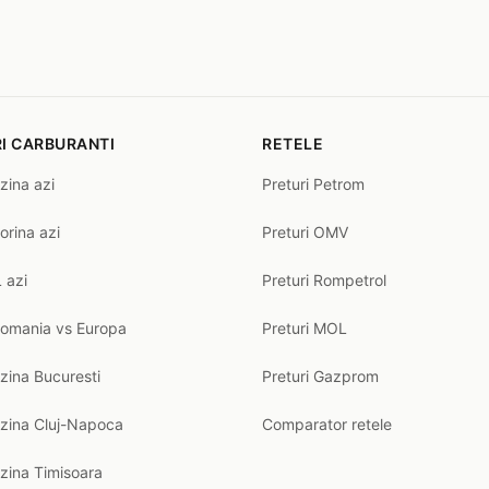
I CARBURANTI
RETELE
zina azi
Preturi Petrom
orina azi
Preturi OMV
 azi
Preturi Rompetrol
Romania vs Europa
Preturi MOL
zina Bucuresti
Preturi Gazprom
nzina Cluj-Napoca
Comparator retele
zina Timisoara