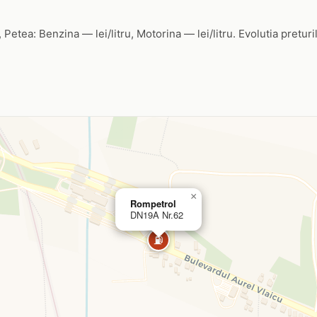
etea: Benzina — lei/litru, Motorina — lei/litru. Evolutia preturil
×
Rompetrol
DN19A Nr.62
⛽