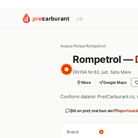
Acasa
›
Petea
›
Rompetrol
Rompetrol —
DN19A Nr.62, jud. Satu Mare
Waze
Google Maps
Conform datelor PretCarburant.ro, 
Știi un preț mai bun aici?
Raportează
Brand