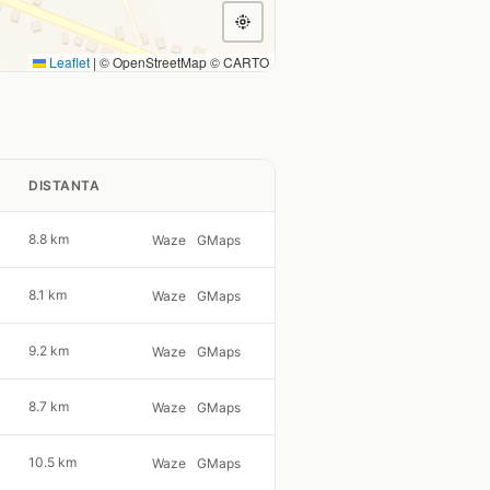
Leaflet
|
© OpenStreetMap © CARTO
DISTANTA
8.8 km
Waze
GMaps
8.1 km
Waze
GMaps
9.2 km
Waze
GMaps
8.7 km
Waze
GMaps
10.5 km
Waze
GMaps