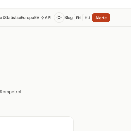
rt
Statistici
Europa
EV
API
Blog
Alerte
EN
HU
 Rompetrol.