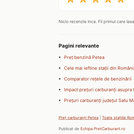
Nicio recenzie inca. Fii primul care las
Pagini relevante
Preț benzină Petea
Cele mai ieftine stații din Români
Comparator rețele de benzinării
Impact prețuri carburanți asupra 
Prețuri carburanți județul Satu M
Preț carburanți Petea
|
Toate stațiile Ro
Publicat de
Echipa PretCarburant.ro