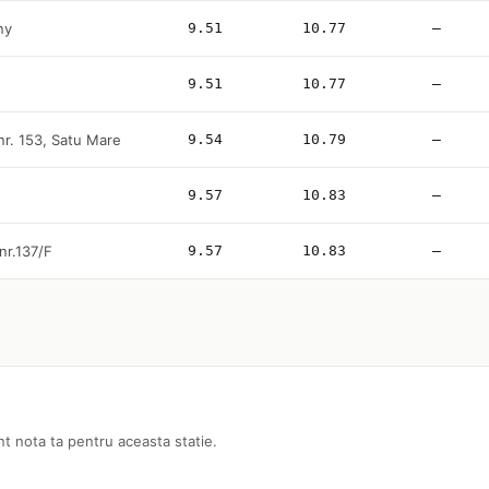
ny
9.51
10.77
—
9.51
10.77
—
 nr. 153, Satu Mare
9.54
10.79
—
9.57
10.83
—
 nr.137/F
9.57
10.83
—
nt nota ta pentru aceasta statie.