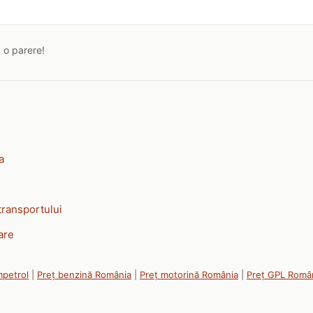
a o parere!
a
transportului
are
mpetrol
|
Preț benzină România
|
Preț motorină România
|
Preț GPL Româ