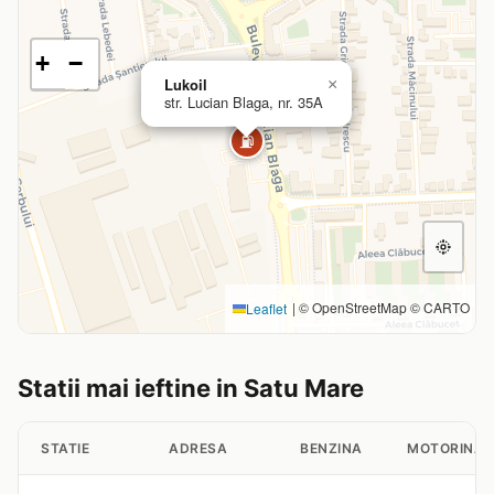
+
−
Lukoil
×
str. Lucian Blaga, nr. 35A
⛽
|
© OpenStreetMap © CARTO
Leaflet
Statii mai ieftine in Satu Mare
STATIE
ADRESA
BENZINA
MOTORINA