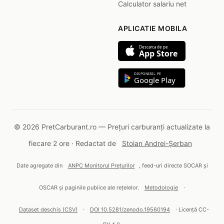
Calculator salariu net
APLICATIE MOBILA
Descarca de pe
App Store
DISPONIBIL PE
Google Play
© 2026 PretCarburant.ro — Prețuri carburanți actualizate la
fiecare 2 ore · Redactat de
Stoian Andrei-Șerban
Date agregate din
ANPC Monitorul Prețurilor
, feed-uri directe SOCAR și
OSCAR și paginile publice ale rețelelor.
Metodologie
·
Dataset deschis (CSV)
·
DOI 10.5281/zenodo.19560194
· Licență CC-