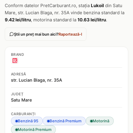
Conform datelor PretCarburant.ro, stația
Lukoil
din Satu
Mare, str. Lucian Blaga, nr. 35A vinde benzina standard la
9.42 lei/litru
, motorina standard la
10.63 lei/litru
.
Știi un preț mai bun aici?
Raportează-l
BRAND
ADRESĂ
str. Lucian Blaga, nr. 35A
JUDEȚ
Satu Mare
CARBURANȚI
Benzină 95
Benzină Premium
Motorină
Motorină Premium