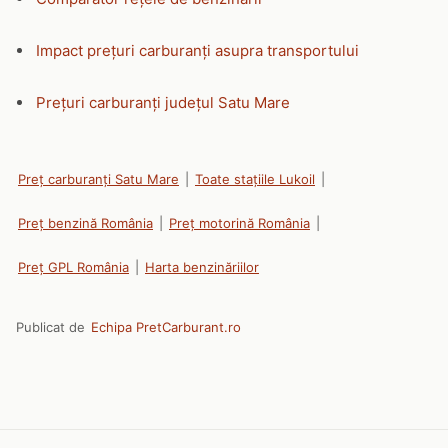
Impact prețuri carburanți asupra transportului
Prețuri carburanți județul Satu Mare
Preț carburanți Satu Mare
|
Toate stațiile Lukoil
|
Preț benzină România
|
Preț motorină România
|
Preț GPL România
|
Harta benzinăriilor
Publicat de
Echipa PretCarburant.ro