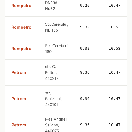
DN19A
Rompetrol
9.26
10.47
Nr.62
Str.Careiului,
Rompetrol
9.32
10.53
Nr. 155
Str. Careiului
Rompetrol
9.32
10.53
160
str. G.
Petrom
Boitor,
9.36
10.47
440217
str,
Petrom
Botizului,
9.36
10.47
440101
P-ta Anghel
Petrom
Saligny,
9.36
10.47
440075