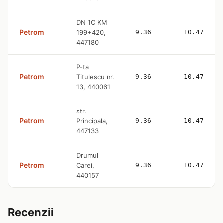
DN 1C KM
Petrom
199+420,
9.36
10.47
447180
P-ta
Petrom
Titulescu nr.
9.36
10.47
13, 440061
str.
Petrom
Principala,
9.36
10.47
447133
Drumul
Petrom
Carei,
9.36
10.47
440157
Recenzii