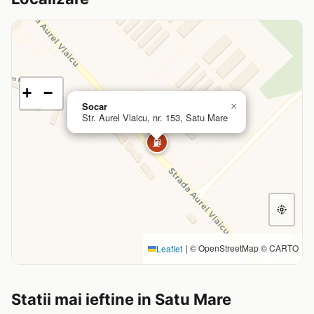
+
−
Socar
×
Str. Aurel Vlaicu, nr. 153, Satu Mare
⛽
|
© OpenStreetMap © CARTO
Leaflet
Statii mai ieftine in Satu Mare