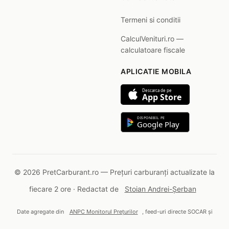
Termeni si conditii
CalculVenituri.ro —
calculatoare fiscale
APLICATIE MOBILA
Descarca de pe
App Store
DISPONIBIL PE
Google Play
© 2026 PretCarburant.ro — Prețuri carburanți actualizate la
fiecare 2 ore · Redactat de
Stoian Andrei-Șerban
Date agregate din
ANPC Monitorul Prețurilor
, feed-uri directe SOCAR și