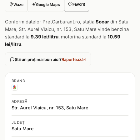
Waze
Google Maps
Favorit
Conform datelor PretCarburant.ro, stația
Socar
din Satu
Mare, Str. Aurel Vlaicu, nr. 153, Satu Mare vinde benzina
standard la
9.39 lei/litru
, motorina standard la
10.59
lei/litru
.
Știi un preț mai bun aici?
Raportează-l
BRAND
ADRESĂ
Str. Aurel Vlaicu, nr. 153, Satu Mare
JUDEȚ
Satu Mare