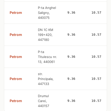
P-ta Anghel
Petrom
Saligny,
9.36
10.57
440075
DN 1C KM
Petrom
199+420,
9.36
10.57
447180
P-ta
Petrom
Titulescu nr.
9.36
10.57
13, 440061
str.
Petrom
Principala,
9.36
10.57
447133
Drumul
Petrom
Carei,
9.36
10.57
440157