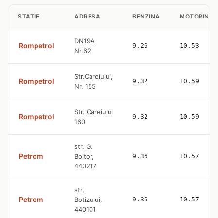
STATIE
ADRESA
BENZINA
MOTORINA
DN19A
Rompetrol
9.26
10.53
Nr.62
Str.Careiului,
Rompetrol
9.32
10.59
Nr. 155
Str. Careiului
Rompetrol
9.32
10.59
160
str. G.
Petrom
Boitor,
9.36
10.57
440217
str,
Petrom
Botizului,
9.36
10.57
440101