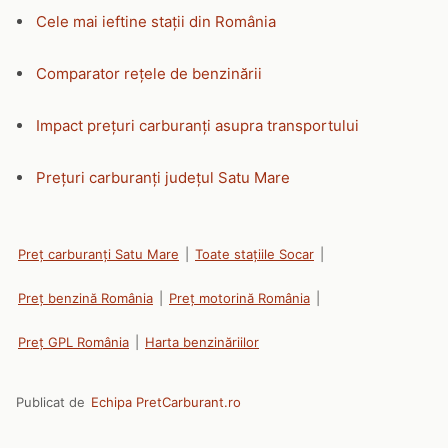
Cele mai ieftine stații din România
Comparator rețele de benzinării
Impact prețuri carburanți asupra transportului
Prețuri carburanți județul Satu Mare
Preț carburanți Satu Mare
|
Toate stațiile Socar
|
Preț benzină România
|
Preț motorină România
|
Preț GPL România
|
Harta benzinăriilor
Publicat de
Echipa PretCarburant.ro