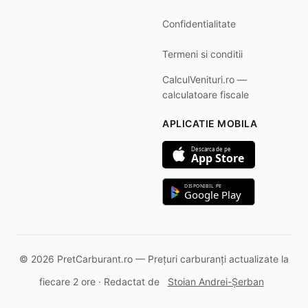
Confidentialitate
Termeni si conditii
CalculVenituri.ro —
calculatoare fiscale
APLICATIE MOBILA
Descarca de pe
App Store
DISPONIBIL PE
Google Play
© 2026 PretCarburant.ro — Prețuri carburanți actualizate la
fiecare 2 ore · Redactat de
Stoian Andrei-Șerban