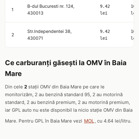
B-dul Bucuresti nr. 124,
9.42
10.
1
430013
lei
lei
Str.Independentei 38,
9.42
10.
2
430071
lei
lei
Ce carburanți găsești la OMV în Baia
Mare
Din cele
2
stații OMV din Baia Mare pe care le
monitorizăm, 2 au benzină standard 95, 2 au motorină
standard, 2 au benzină premium, 2 au motorină premium,
iar GPL auto nu este disponibil la nicio stație OMV din Baia
Mare. Pentru GPL în Baia Mare vezi
MOL
, cu 4.64 lei/litru.