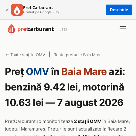
Pret Carburant
×
Deschide
Gratuit pe Google Play
|
← Toate stațiile OMV
Toate prețurile Baia Mare
Preț
OMV
în
Baia Mare
azi:
benzină 9.42 lei, motorină
10.63 lei — 7 august 2026
PretCarburant.ro monitorizează
2 stații OMV
în Baia Mare,
județul Maramures. Prețurile sunt actualizate la fiecare 2