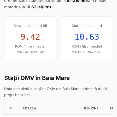
ore. Benzina standard se vinde la
9.42 lei/litru
în medie,
motorina la
10.63 lei/litru
.
Benzina standard 95
Motorina standard
9.42
10.63
RON / litru (medie)
RON / litru (medie)
min 9.42 · max 9.42
min 10.63 · max 10.63
Stații OMV în Baia Mare
Lista completă a stațiilor OMV din Baia Mare, ordonată după
prețul benzinei.
#
ADRESA
BENZINĂ
MOT