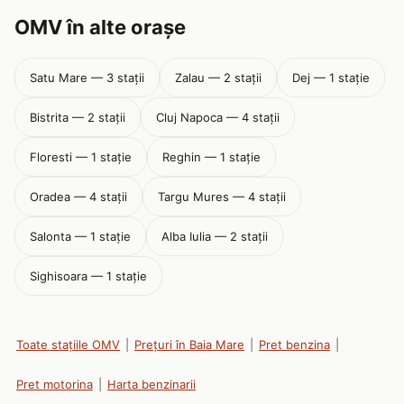
OMV în alte orașe
Satu Mare — 3 stații
Zalau — 2 stații
Dej — 1 stație
Bistrita — 2 stații
Cluj Napoca — 4 stații
Floresti — 1 stație
Reghin — 1 stație
Oradea — 4 stații
Targu Mures — 4 stații
Salonta — 1 stație
Alba Iulia — 2 stații
Sighisoara — 1 stație
Toate stațiile OMV
|
Prețuri în Baia Mare
|
Pret benzina
|
Pret motorina
|
Harta benzinarii