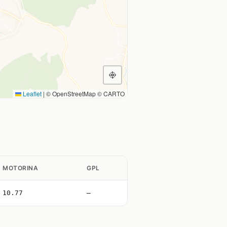
Leaflet
|
© OpenStreetMap © CARTO
MOTORINA
GPL
10.77
—