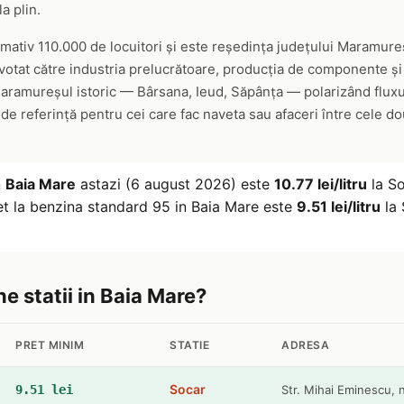
a plin.
tiv 110.000 de locuitori și este reședința județului Maramureș. 
tat către industria prelucrătoare, producția de componente și se
Maramureșul istoric — Bârsana, Ieud, Săpânța — polarizând fluxul
 de referință pentru cei care fac naveta sau afaceri între cele do
n
Baia Mare
astazi (6 august 2026) este
10.77 lei/litru
la So
et la benzina standard 95 in Baia Mare este
9.51 lei/litru
la 
ne statii in Baia Mare?
PRET MINIM
STATIE
ADRESA
Socar
9.51 lei
Str. Mihai Eminescu, n