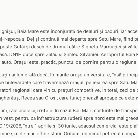
 Ignișul, Baia Mare este înconjurată de dealuri și păduri, iar acc
-Napoca și Dej și continuă mai departe spre Satu Mare, fiind pri
d peste Gutâi și deschide drumul către Sighetu Marmației și văil
asă. DN1H duce spre Zalău și Șimleu Silvaniei. Aeroportul Baia M
 auto. Orașul este, practic, punctul de pornire pentru o regiune t
puțin aglomerată decât în marile orașe universitare, însă princip
pe bulevardele care traversează orașul, pe ieșirea spre Satu Ma
ratori regionali care vin cu prețuri competitive. În total, zeci d
Măgherăuș, Recea sau Groși, care funcționează aproape ca extensi
 chiar și ale aceleiași rețele. În cazul Baii Mari, costurile de tran
n vest, pentru că infrastructura rutieră spre nord este mai greoa
19/2026, între 1 aprilie și 30 iunie, adaosul comercial este plafo
umpe și cele mai ieftine stații. Oricum, un minut petrecut compa