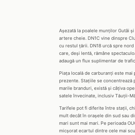
Așezată la poalele munților Gutâi și
artere cheie. DN1C vine dinspre Cluj
cu restul țării. DN18 urcă spre nor
care, deși lentă, rămâne spectaculo
adaugă un flux suplimentar de trafic
Piața locală de carburanți este mai 
prezente. Stațiile se concentrează 
marile branduri, există și câțiva ope
satele învecinate, inclusiv Tăuții-
Tarifele pot fi diferite între stații,
mult decât în orașele din sud sau di
mari sunt mai mari. Pe perioada OUG 
micșorat ecartul dintre cele mai sc