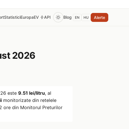
rt
Statistici
Europa
EV
API
Blog
Alerte
EN
HU
st 2026
026
este
9.51 lei/litru
, al
i
monitorizate din retelele
 ore din Monitorul Preturilor