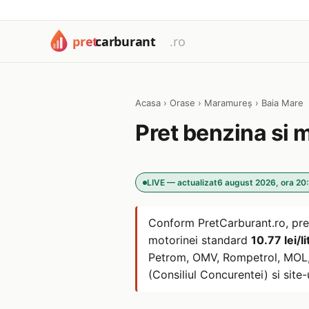
Acasa
›
Orase
›
Maramureș
›
Baia Mare
Pret benzina si 
LIVE — actualizat
6 august 2026, ora 20
Conform PretCarburant.ro, pre
motorinei standard
10.77 lei/li
Petrom, OMV, Rompetrol, MOL, L
(Consiliul Concurentei) si site-u