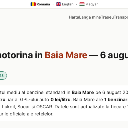
Romana
·
English
·
Magyar
Harta
Langa mine
Traseu
Transpo
motorina in
Baia Mare
— 6 augu
:18
tul mediu al benzinei standard in
Baia Mare
pe
6 august 2
tru
, iar al GPL-ului auto
0 lei/litru
. Baia Mare are
1 benzinari
ukoil, Socar si OSCAR. Datele sunt actualizate la fiecare 2
rile oficiale ale retelelor.