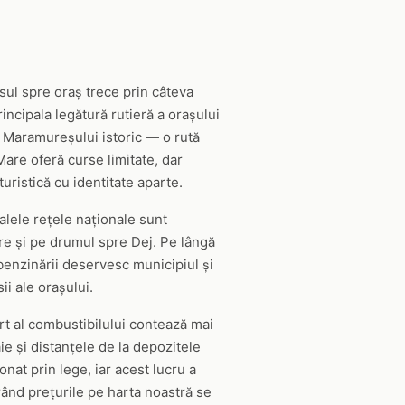
esul spre oraș trece prin câteva
ncipala legătură rutieră a orașului
e Maramureșului istoric — o rută
are oferă curse limitate, dar
uristică cu identitate aparte.
alele rețele naționale sunt
re și pe drumul spre Dej. Pe lângă
e benzinării deservesc municipiul și
i ale orașului.
sport al combustibilului contează mai
ie și distanțele de la depozitele
nat prin lege, iar acest lucru a
rând prețurile pe harta noastră se