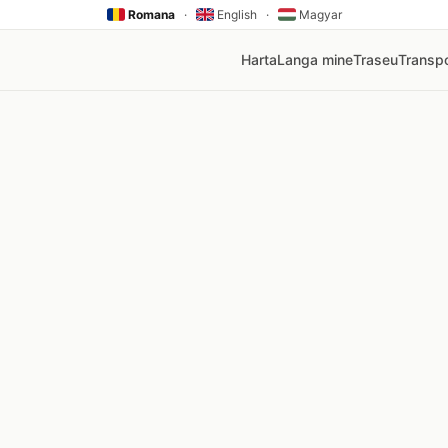
Romana
·
English
·
Magyar
Harta
Langa mine
Traseu
Transpo