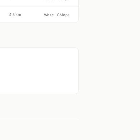
4.5 km
Waze
GMaps