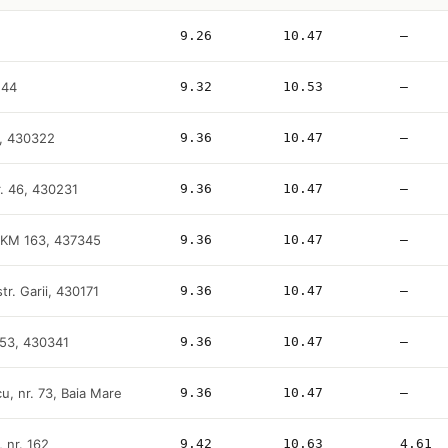
9.26
10.47
—
 44
9.32
10.53
—
 5, 430322
9.36
10.47
—
r. 46, 430231
9.36
10.47
—
C KM 163, 437345
9.36
10.47
—
tr. Garii, 430171
9.36
10.47
—
. 53, 430341
9.36
10.47
—
u, nr. 73, Baia Mare
9.36
10.47
—
, nr. 162
9.42
10.63
4.61