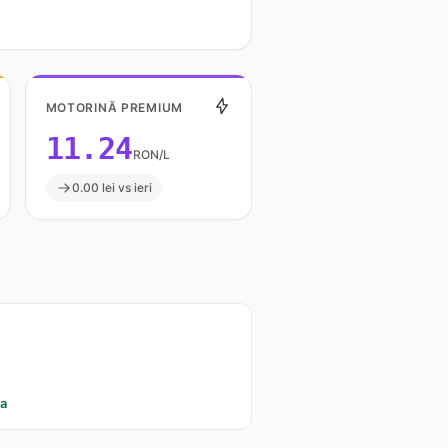
MOTORINĂ PREMIUM
11.24
RON/L
0.00 lei vs ieri
ia