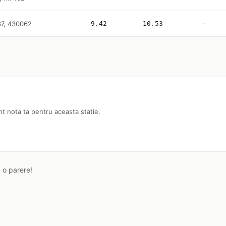
167, 430062
9.42
10.53
—
nt nota ta pentru aceasta statie.
a o parere!