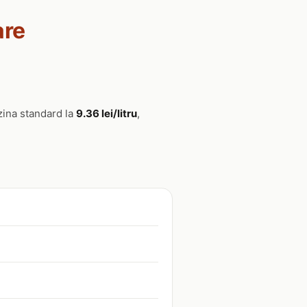
are
zina standard la
9.36 lei/litru
,