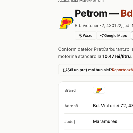
Acasa
›
Baia Mare
›
Petrom
Petrom —
Bd
Bd. Victoriei 72, 430122, jud
Waze
Google Maps
Conform datelor PretCarburant.ro, 
motorina standard la
10.47 lei/litru
.
Știi un preț mai bun aici?
Raportează
Brand
Bd. Victoriei 72, 
Adresă
Maramures
Județ