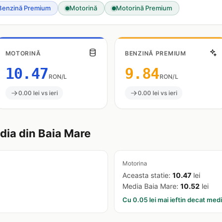
Benzină Premium
Motorină
Motorină Premium
MOTORINĂ
BENZINĂ PREMIUM
10.47
9.84
RON/L
RON/L
0.00 lei vs ieri
0.00 lei vs ieri
ia din Baia Mare
Motorina
Aceasta statie:
10.47
lei
Media Baia Mare:
10.52
lei
Cu 0.05 lei mai ieftin decat med