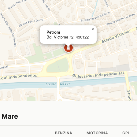
×
Petrom
Bd. Victoriei 72, 430122
⛽
a Mare
BENZINA
MOTORINA
GPL