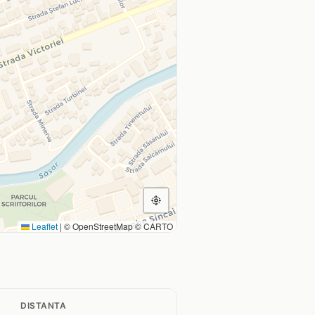
Leaflet
|
© OpenStreetMap © CARTO
DISTANTA