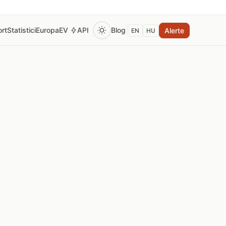
rt
Statistici
Europa
EV
API
Blog
Alerte
EN
HU