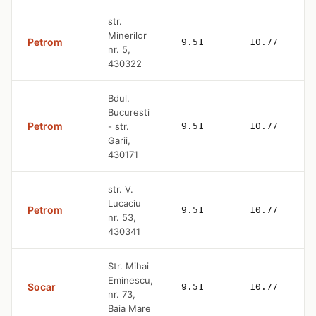
str.
Minerilor
Petrom
9.51
10.77
nr. 5,
430322
Bdul.
Bucuresti
Petrom
- str.
9.51
10.77
Garii,
430171
str. V.
Lucaciu
Petrom
9.51
10.77
nr. 53,
430341
Str. Mihai
Eminescu,
Socar
9.51
10.77
nr. 73,
Baia Mare