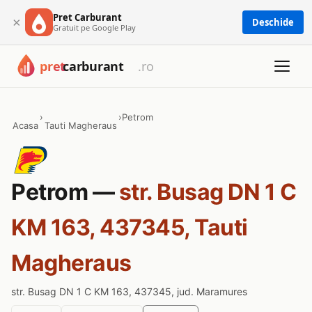
Pret Carburant
×
Deschide
Gratuit pe Google Play
›
›
Petrom
Acasa
Tauti Magheraus
Petrom —
str. Busag DN 1 C
KM 163, 437345, Tauti
Magheraus
str. Busag DN 1 C KM 163, 437345, jud. Maramures