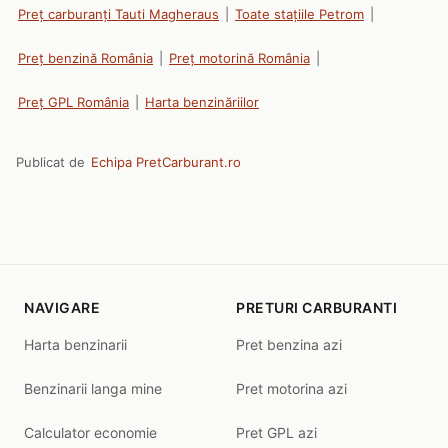
Preț carburanți Tauti Magheraus
|
Toate stațiile Petrom
|
Preț benzină România
|
Preț motorină România
|
Preț GPL România
|
Harta benzinăriilor
Publicat de
Echipa PretCarburant.ro
NAVIGARE
PRETURI CARBURANTI
Harta benzinarii
Pret benzina azi
Benzinarii langa mine
Pret motorina azi
Calculator economie
Pret GPL azi