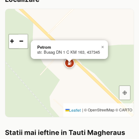
+
−
Petrom
×
str. Busag DN 1 C KM 163, 437345
⛽
|
© OpenStreetMap © CARTO
Leaflet
Statii mai ieftine in Tauti Magheraus