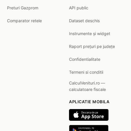
Preturi Gazprom
API public
Comparator retele
Dataset deschis
Instrumente și widget
Raport prețuri pe județe
Confidentialitate
Termeni si conditii
CalculVenituri.ro —
calculatoare fiscale
APLICATIE MOBILA
Descarca de pe
App Store
DISPONIBIL PE