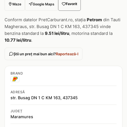
Waze
Google Maps
Favorit
Conform datelor PretCarburant.ro, stația
Petrom
din Tauti
Magheraus, str. Busag DN 1 C KM 163, 437345 vinde
benzina standard la
9.51 lei/litru
, motorina standard la
10.77 lei/litru
.
Știi un preț mai bun aici?
Raportează-l
BRAND
ADRESĂ
str. Busag DN 1 C KM 163, 437345
JUDEȚ
Maramures