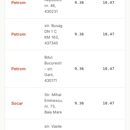
Petrom
9.36
10.47
nr. 46,
430231
str. Busag
DN 1 C
Petrom
9.36
10.47
KM 163,
437345
Bdul.
Bucuresti
Petrom
- str.
9.36
10.47
Garii,
430171
Str. Mihai
Eminescu,
Socar
9.36
10.47
nr. 73,
Baia Mare
str. Vasile