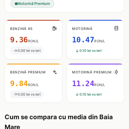
Motorină Premium
BENZINĂ 95
MOTORINĂ
9.36
10.47
RON/L
RON/L
0.00 lei vs ieri
0.10 lei vs ieri
BENZINĂ PREMIUM
MOTORINĂ PREMIUM
9.84
11.24
RON/L
RON/L
0.00 lei vs ieri
0.10 lei vs ieri
Cum se compara cu media din Baia
Mare