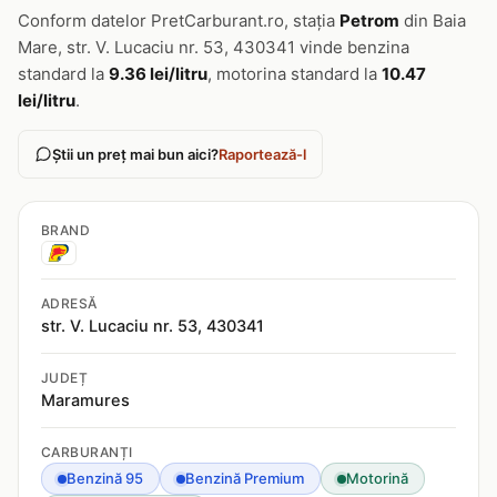
Conform datelor PretCarburant.ro, stația
Petrom
din Baia
Mare, str. V. Lucaciu nr. 53, 430341 vinde benzina
standard la
9.36 lei/litru
, motorina standard la
10.47
lei/litru
.
Știi un preț mai bun aici?
Raportează-l
BRAND
ADRESĂ
str. V. Lucaciu nr. 53, 430341
JUDEȚ
Maramures
CARBURANȚI
Benzină 95
Benzină Premium
Motorină