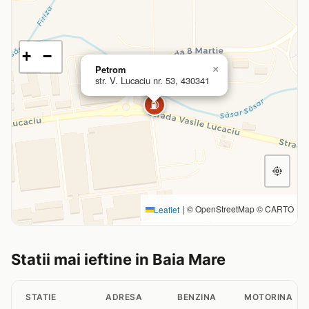
+
−
Petrom
×
str. V. Lucaciu nr. 53, 430341
⛽
|
© OpenStreetMap © CARTO
Leaflet
Statii mai ieftine in Baia Mare
STATIE
ADRESA
BENZINA
MOTORINA