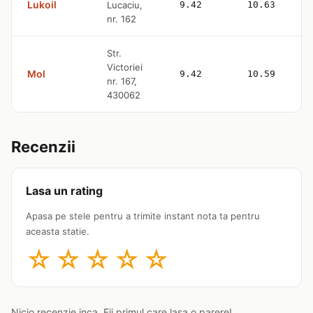
Lukoil
Lucaciu,
9.42
10.63
nr. 162
Str.
Victoriei
Mol
9.42
10.59
nr. 167,
430062
Recenzii
Lasa un rating
Apasa pe stele pentru a trimite instant nota ta pentru
aceasta statie.
☆
☆
☆
☆
☆
Nicio recenzie inca. Fii primul care lasa o parere!