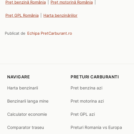
Preț benzină România
|
Preț motorină România
|
Preț GPL România
|
Harta benzinăriilor
Publicat de
Echipa PretCarburant.ro
NAVIGARE
PRETURI CARBURANTI
Harta benzinarii
Pret benzina azi
Benzinarii langa mine
Pret motorina azi
Calculator economie
Pret GPL azi
Comparator traseu
Preturi Romania vs Europa