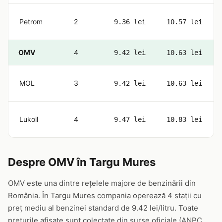
Petrom
2
9.36 lei
10.57 lei
OMV
4
9.42 lei
10.63 lei
MOL
3
9.42 lei
10.63 lei
Lukoil
4
9.47 lei
10.83 lei
Despre OMV în Targu Mures
OMV este una dintre rețelele majore de benzinării din
România. În Targu Mures compania operează 4 stații cu
preț mediu al benzinei standard de 9.42 lei/litru. Toate
prețurile afișate sunt colectate din surse oficiale (ANPC