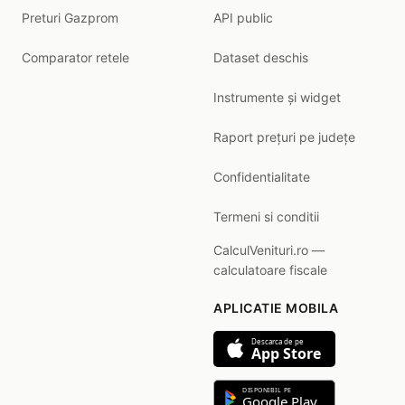
Preturi Gazprom
API public
Comparator retele
Dataset deschis
Instrumente și widget
Raport prețuri pe județe
Confidentialitate
Termeni si conditii
CalculVenituri.ro —
calculatoare fiscale
APLICATIE MOBILA
Descarca de pe
App Store
DISPONIBIL PE
Google Play