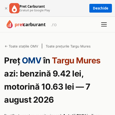
Pret Carburant
×
Deschide
Gratuit pe Google Play
|
← Toate stațiile OMV
Toate prețurile Targu Mures
Preț
OMV
în
Targu Mures
azi: benzină 9.42 lei,
motorină 10.63 lei — 7
august 2026