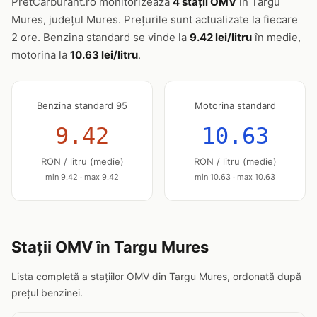
PretCarburant.ro monitorizează
4 stații OMV
în Targu
Mures, județul Mures. Prețurile sunt actualizate la fiecare
2 ore. Benzina standard se vinde la
9.42 lei/litru
în medie,
motorina la
10.63 lei/litru
.
Benzina standard 95
Motorina standard
9.42
10.63
RON / litru (medie)
RON / litru (medie)
min 9.42 · max 9.42
min 10.63 · max 10.63
Stații OMV în Targu Mures
Lista completă a stațiilor OMV din Targu Mures, ordonată după
prețul benzinei.