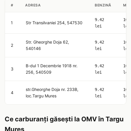
#
ADRESA
BENZINĂ
MOT
9.42
10.
1
Str Transilvaniei 254, 547530
lei
lei
Str. Gheorghe Doja 62,
9.42
10.
2
540146
lei
lei
B-dul 1 Decembrie 1918 nr.
9.42
10.
3
256, 540509
lei
lei
str.Gheorghe Doja nr. 233B,
9.42
10.
4
loc.Targu Mures
lei
lei
Ce carburanți găsești la OMV în Targu
Mures