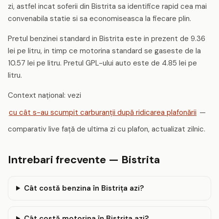
zi, astfel incat soferii din Bistrita sa identifice rapid cea mai
convenabila statie si sa economiseasca la fiecare plin.
Pretul benzinei standard in Bistrita este in prezent de 9.36
lei pe litru, in timp ce motorina standard se gaseste de la
10.57 lei pe litru. Pretul GPL-ului auto este de 4.85 lei pe
litru.
Context național: vezi
cu cât s-au scumpit carburanții după ridicarea plafonării
—
comparativ live față de ultima zi cu plafon, actualizat zilnic.
Intrebari frecvente — Bistrita
Cât costă benzina în Bistriţa azi?
Cât costă motorina în Bistriţa azi?