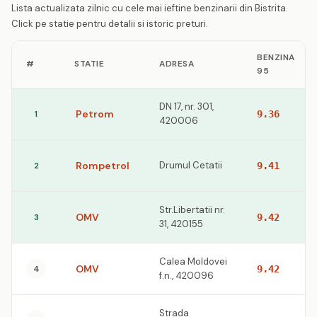
Lista actualizata zilnic cu cele mai ieftine benzinarii din Bistrita.
Click pe statie pentru detalii si istoric preturi.
BENZINA
#
STATIE
ADRESA
95
DN 17, nr. 301,
Petrom
1
9.36
420006
Rompetrol
Drumul Cetatii
2
9.41
Str.Libertatii nr.
OMV
3
9.42
31, 420155
Calea Moldovei
OMV
4
9.42
f.n., 420096
Strada