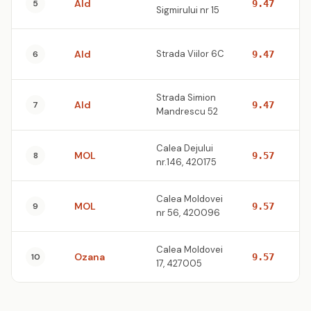
Ald
5
9.47
Sigmirului nr 15
Ald
Strada Viilor 6C
6
9.47
Strada Simion
Ald
7
9.47
Mandrescu 52
Calea Dejului
MOL
8
9.57
nr.146, 420175
Calea Moldovei
MOL
9
9.57
nr 56, 420096
Calea Moldovei
Ozana
10
9.57
17, 427005