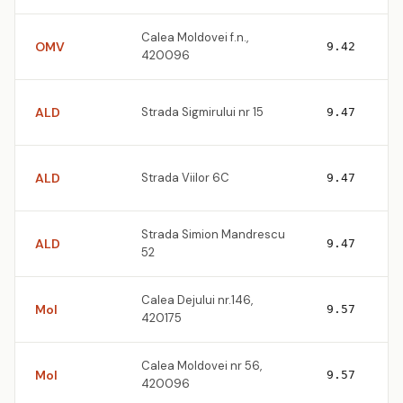
Calea Moldovei f.n.,
OMV
9.42
420096
ALD
Strada Sigmirului nr 15
9.47
ALD
Strada Viilor 6C
9.47
Strada Simion Mandrescu
ALD
9.47
52
Calea Dejului nr.146,
Mol
9.57
420175
Calea Moldovei nr 56,
Mol
9.57
420096