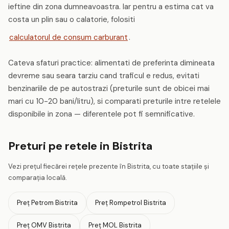
ieftine din zona dumneavoastra. Iar pentru a estima cat va
costa un plin sau o calatorie, folositi
calculatorul de consum carburant
.
Cateva sfaturi practice: alimentati de preferinta dimineata
devreme sau seara tarziu cand traficul e redus, evitati
benzinariile de pe autostrazi (preturile sunt de obicei mai
mari cu 10-20 bani/litru), si comparati preturile intre retelele
disponibile in zona — diferentele pot fi semnificative.
Preturi pe retele in Bistrita
Vezi prețul fiecărei rețele prezente în Bistrita, cu toate stațiile și
comparația locală.
Preț Petrom Bistrita
Preț Rompetrol Bistrita
Preț OMV Bistrita
Preț MOL Bistrita