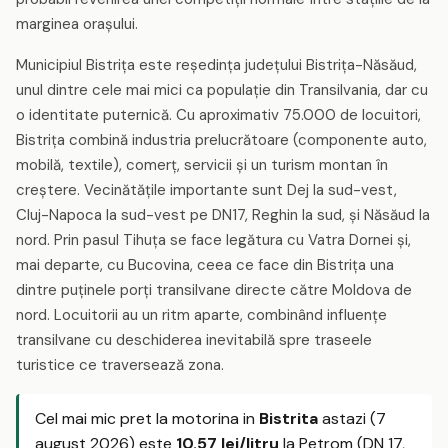
marginea orașului.
Municipiul Bistrița este reședința județului Bistrița-Năsăud,
unul dintre cele mai mici ca populație din Transilvania, dar cu
o identitate puternică. Cu aproximativ 75.000 de locuitori,
Bistrița combină industria prelucrătoare (componente auto,
mobilă, textile), comerț, servicii și un turism montan în
creștere. Vecinătățile importante sunt Dej la sud-vest,
Cluj-Napoca la sud-vest pe DN17, Reghin la sud, și Năsăud la
nord. Prin pasul Tihuța se face legătura cu Vatra Dornei și,
mai departe, cu Bucovina, ceea ce face din Bistrița una
dintre puținele porți transilvane directe către Moldova de
nord. Locuitorii au un ritm aparte, combinând influențe
transilvane cu deschiderea inevitabilă spre traseele
turistice ce traversează zona.
Cel mai mic pret la motorina in
Bistrita
astazi (7
august 2026) este
10.57 lei/litru
la Petrom (DN 17,