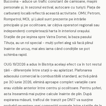
Bucovina - aduce un trafic constant de camioane, mașini
personale și, în sezonul estival, autocare cu turiști. Piața de
carburanți locală reflectă această activitate. OMV, Petrom,
Rompetrol, MOL și Lukoil sunt prezente pe intrările
principale și pe ocolitoare, iar câțiva operatori regionali sau
independenți completează harta în interiorul orașului.
Stațiile de pe ieșirea spre Vatra Dornei, la baza pasului
Tihuța, au un rol special - mulți șoferi aleg să facă plinul
înainte de urcuș, mai ales iarna când condițiile se pot
schimba rapid.
OUG 19/2026 a adus în Bistrița același efect ca în tot restul
țării - diferențele între stații s-au aplatizat. Plafonarea
adaosului comercial la combustibilii standard, activă până
pe 30 iunie 2026, elimină aproape complet variațiile care
erau vizibile anterior între centru și ocolitoare. Pentru șoferi,
asta înseamnă mai puține calcule înainte de plin. După
expirarea măsurii, traficul de tranzit pe DN17 va susține
probabil revenirea unei competiții normale între stațiile de la