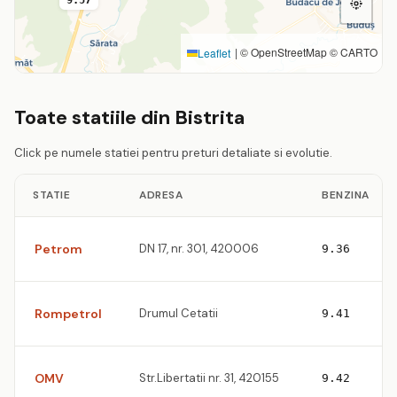
9.57
|
© OpenStreetMap © CARTO
Leaflet
Toate statiile din Bistrita
Click pe numele statiei pentru preturi detaliate si evolutie.
STATIE
ADRESA
BENZINA
Petrom
DN 17, nr. 301, 420006
9.36
Rompetrol
Drumul Cetatii
9.41
OMV
Str.Libertatii nr. 31, 420155
9.42