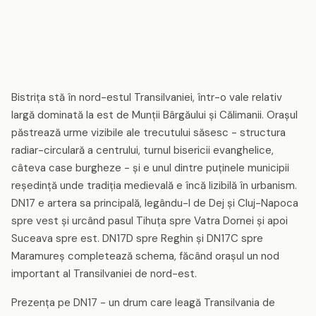
Bistrița stă în nord-estul Transilvaniei, într-o vale relativ
largă dominată la est de Munții Bârgăului și Călimanii. Orașul
păstrează urme vizibile ale trecutului săsesc - structura
radiar-circulară a centrului, turnul bisericii evanghelice,
câteva case burgheze - și e unul dintre puținele municipii
reședință unde tradiția medievală e încă lizibilă în urbanism.
DN17 e artera sa principală, legându-l de Dej și Cluj-Napoca
spre vest și urcând pasul Tihuța spre Vatra Dornei și apoi
Suceava spre est. DN17D spre Reghin și DN17C spre
Maramureș completează schema, făcând orașul un nod
important al Transilvaniei de nord-est.
Prezența pe DN17 - un drum care leagă Transilvania de