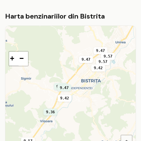
Harta benzinariilor din Bistrita
9.47
9.57
+
−
9.47
9.57
9.42
9.41
9.47
9.42
9.36