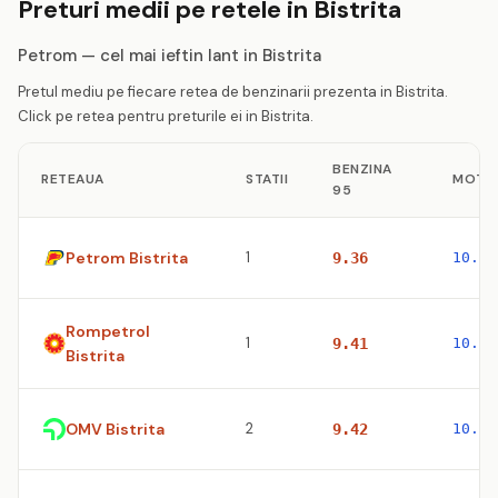
Preturi medii pe retele in Bistrita
Petrom — cel mai ieftin lant in Bistrita
Pretul mediu pe fiecare retea de benzinarii prezenta in Bistrita.
Click pe retea pentru preturile ei in Bistrita.
BENZINA
RETEAUA
STATII
MOTO
95
Petrom Bistrita
1
9.36
10.57
Rompetrol
1
9.41
10.77
Bistrita
OMV Bistrita
2
9.42
10.63