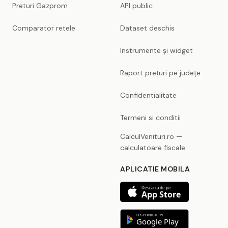
Preturi Gazprom
API public
Comparator retele
Dataset deschis
Instrumente și widget
Raport prețuri pe județe
Confidentialitate
Termeni si conditii
CalculVenituri.ro —
calculatoare fiscale
APLICATIE MOBILA
Descarca de pe
App Store
DISPONIBIL PE
Google Play