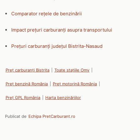
Comparator rețele de benzinării
Impact prețuri carburanți asupra transportului
Prețuri carburanți județul Bistrita-Nasaud
Preț carburanți Bistrita
|
Toate stațiile Omv
|
Preț benzină România
|
Preț motorină România
|
Preț GPL România
|
Harta benzinăriilor
Publicat de
Echipa PretCarburant.ro