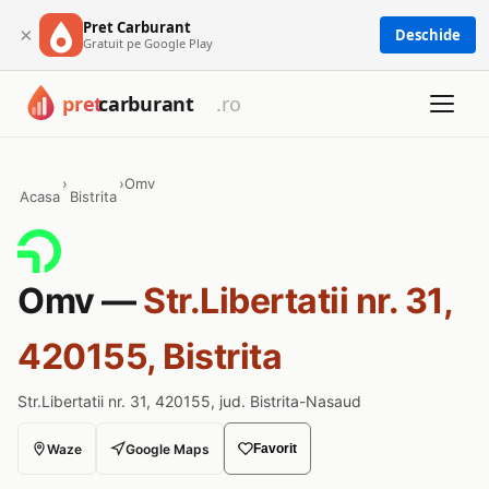
Pret Carburant
×
Deschide
Gratuit pe Google Play
›
›
Omv
Acasa
Bistrita
Omv —
Str.Libertatii nr. 31,
420155, Bistrita
Str.Libertatii nr. 31, 420155, jud. Bistrita-Nasaud
Waze
Google Maps
Favorit