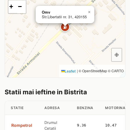
+
−
Omv
×
Str.Libertatii nr. 31, 420155
⛽
|
© OpenStreetMap © CARTO
Leaflet
Statii mai ieftine in Bistrita
STATIE
ADRESA
BENZINA
MOTORINA
Drumul
Rompetrol
9.36
10.47
Cetatii