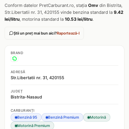
Conform datelor PretCarburant.ro, stația
Omv
din Bistrita,
Str.Libertatii nr. 31, 420155 vinde benzina standard la
9.42
lei/litru
, motorina standard la
10.53 lei/litru
.
Știi un preț mai bun aici?
Raportează-l
BRAND
ADRESĂ
Str.Libertatii nr. 31, 420155
JUDEȚ
Bistrita-Nasaud
CARBURANȚI
Benzină 95
Benzină Premium
Motorină
Motorină Premium