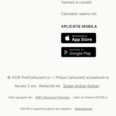
Termeni si conditii
Calculator salariu net
APLICATIE MOBILA
Descarca de pe
App Store
DISPONIBIL PE
Google Play
© 2026 PretCarburant.ro — Prețuri carburanți actualizate la
fiecare 2 ore · Redactat de
Stoian Andrei-Șerban
Date agregate din
ANPC Monitorul Prețurilor
, feed-uri directe SOCAR și
OSCAR și paginile publice ale rețelelor.
Metodologie
·