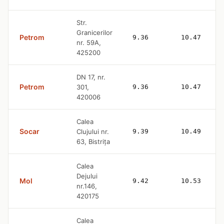
Str.
Granicerilor
Petrom
9.36
10.47
nr. 59A,
425200
DN 17, nr.
Petrom
301,
9.36
10.47
420006
Calea
Socar
Clujului nr.
9.39
10.49
63, Bistriţa
Calea
Dejului
Mol
9.42
10.53
nr.146,
420175
Calea