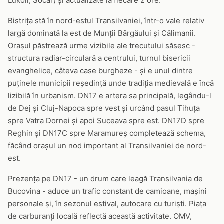
Lukoil, Socar) și actualizate la fiecare 2 ore.
Bistrița stă în nord-estul Transilvaniei, într-o vale relativ
largă dominată la est de Munții Bârgăului și Călimanii.
Orașul păstrează urme vizibile ale trecutului săsesc -
structura radiar-circulară a centrului, turnul bisericii
evanghelice, câteva case burgheze - și e unul dintre
puținele municipii reședință unde tradiția medievală e încă
lizibilă în urbanism. DN17 e artera sa principală, legându-l
de Dej și Cluj-Napoca spre vest și urcând pasul Tihuța
spre Vatra Dornei și apoi Suceava spre est. DN17D spre
Reghin și DN17C spre Maramureș completează schema,
făcând orașul un nod important al Transilvaniei de nord-
est.
Prezența pe DN17 - un drum care leagă Transilvania de
Bucovina - aduce un trafic constant de camioane, mașini
personale și, în sezonul estival, autocare cu turiști. Piața
de carburanți locală reflectă această activitate. OMV,