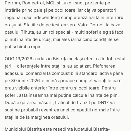
Petrom, Rompetrol, MOL și Lukoil sunt prezente pe
intrările principale și pe ocolitoare, iar câțiva operatori
regionali sau independenți completează harta în interiorul
orașului. Stațiile de pe ieșirea spre Vatra Dornei, la baza
pasului Tihuța, au un rol special - mulți șoferi aleg să facă
plinul înainte de urcuș, mai ales iarna când condițiile se
pot schimba rapid.
OUG 19/2026 a adus în Bistrița același efect ca în tot restul
țării - diferențele între stații s-au aplatizat. Plafonarea
adaosului comercial la combustibilii standard, activă până
pe 30 iunie 2026, elimină aproape complet variațiile care
erau vizibile anterior între centru și ocolitoare. Pentru
șoferi, asta înseamnă mai puține calcule înainte de plin.
După expirarea măsurii, traficul de tranzit pe DN17 va
susține probabil revenirea unei competiții normale între
stațiile de la marginea orașului.
Municipiul Bistrița este reședința județului Bistrița-