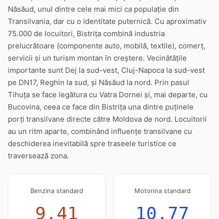
Năsăud, unul dintre cele mai mici ca populație din
Transilvania, dar cu o identitate puternică. Cu aproximativ
75.000 de locuitori, Bistrița combină industria
prelucrătoare (componente auto, mobilă, textile), comerț,
servicii și un turism montan în creștere. Vecinătățile
importante sunt Dej la sud-vest, Cluj-Napoca la sud-vest
pe DN17, Reghin la sud, și Năsăud la nord. Prin pasul
Tihuța se face legătura cu Vatra Dornei și, mai departe, cu
Bucovina, ceea ce face din Bistrița una dintre puținele
porți transilvane directe către Moldova de nord. Locuitorii
au un ritm aparte, combinând influențe transilvane cu
deschiderea inevitabilă spre traseele turistice ce
traversează zona.
Benzina standard
Motorina standard
9.41
10.77