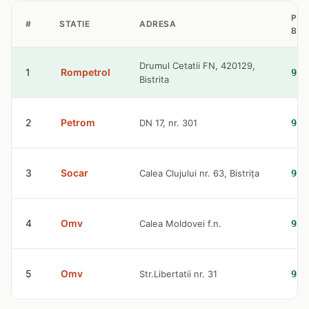
PRE
#
STATIE
ADRESA
BEN
Drumul Cetatii FN, 420129,
1
Rompetrol
9.4
Bistrita
2
Petrom
DN 17, nr. 301
9.5
3
Socar
Calea Clujului nr. 63, Bistriţa
9.5
4
Omv
Calea Moldovei f.n.
9.5
5
Omv
Str.Libertatii nr. 31
9.5