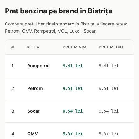
Pret benzina pe brand in Bistriţa
Compara pretul benzinei standard in Bistriţa la fiecare retea:
Petrom, OMV, Rompetrol, MOL, Lukoil, Socar.
#
RETEA
PRET MINIM
PRET MEDIU
S
1
Rompetrol
1
9.41 lei
9.41 lei
2
Petrom
1
9.51 lei
9.51 lei
3
Socar
1
9.54 lei
9.54 lei
4
OMV
2
9.57 lei
9.57 lei