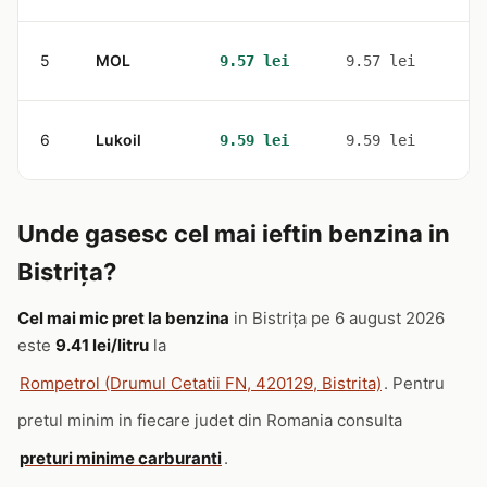
5
MOL
2
9.57 lei
9.57 lei
6
Lukoil
1
9.59 lei
9.59 lei
Unde gasesc cel mai ieftin benzina in
Bistriţa?
Cel mai mic pret la benzina
in Bistriţa pe 6 august 2026
este
9.41 lei/litru
la
Rompetrol (Drumul Cetatii FN, 420129, Bistrita)
. Pentru
pretul minim in fiecare judet din Romania consulta
preturi minime carburanti
.