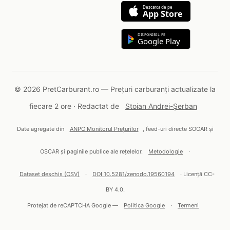
Descarca de pe
App Store
DISPONIBIL PE
Google Play
© 2026 PretCarburant.ro — Prețuri carburanți actualizate la
fiecare 2 ore · Redactat de
Stoian Andrei-Șerban
Date agregate din
ANPC Monitorul Prețurilor
, feed-uri directe SOCAR și
OSCAR și paginile publice ale rețelelor.
Metodologie
·
Dataset deschis (CSV)
·
DOI 10.5281/zenodo.19560194
· Licență CC-
BY 4.0.
Protejat de reCAPTCHA Google —
Politica Google
·
Termeni