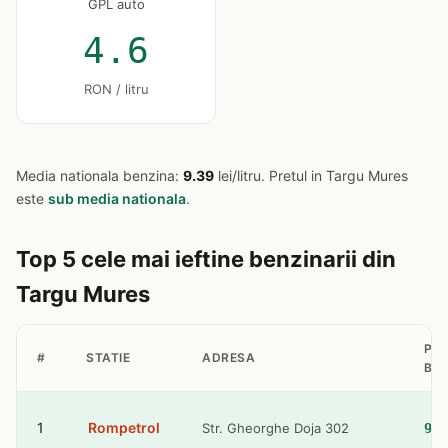
GPL auto
4.6
RON / litru
Media nationala benzina:
9.39
lei/litru. Pretul in Targu Mures
este
sub media nationala
.
Top 5 cele mai ieftine benzinarii din
Targu Mures
PR
#
STATIE
ADRESA
BE
1
Rompetrol
Str. Gheorghe Doja 302
9.3