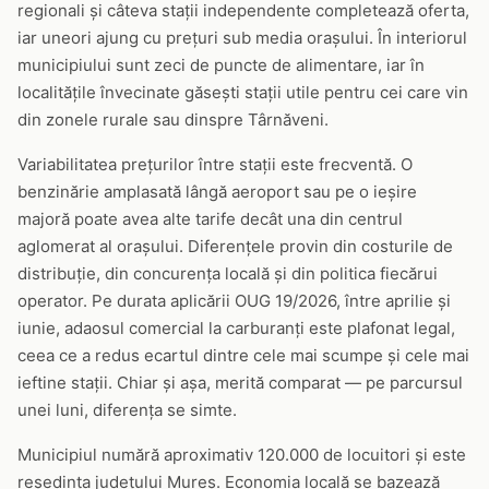
regionali și câteva stații independente completează oferta,
iar uneori ajung cu prețuri sub media orașului. În interiorul
municipiului sunt zeci de puncte de alimentare, iar în
localitățile învecinate găsești stații utile pentru cei care vin
din zonele rurale sau dinspre Târnăveni.
Variabilitatea prețurilor între stații este frecventă. O
benzinărie amplasată lângă aeroport sau pe o ieșire
majoră poate avea alte tarife decât una din centrul
aglomerat al orașului. Diferențele provin din costurile de
distribuție, din concurența locală și din politica fiecărui
operator. Pe durata aplicării OUG 19/2026, între aprilie și
iunie, adaosul comercial la carburanți este plafonat legal,
ceea ce a redus ecartul dintre cele mai scumpe și cele mai
ieftine stații. Chiar și așa, merită comparat — pe parcursul
unei luni, diferența se simte.
Municipiul numără aproximativ 120.000 de locuitori și este
reședința județului Mureș. Economia locală se bazează