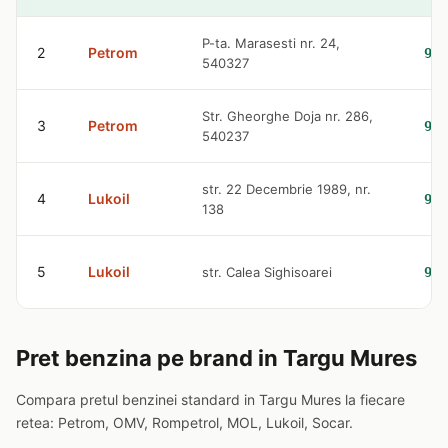
P-ta. Marasesti nr. 24,
2
Petrom
9.3
540327
Str. Gheorghe Doja nr. 286,
3
Petrom
9.3
540237
str. 22 Decembrie 1989, nr.
4
Lukoil
9.4
138
5
Lukoil
str. Calea Sighisoarei
9.4
Pret benzina pe brand in Targu Mures
Compara pretul benzinei standard in Targu Mures la fiecare
retea: Petrom, OMV, Rompetrol, MOL, Lukoil, Socar.