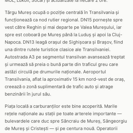
MOL, Lukoil, Socar) și actualizate la fiecare 2 ore.
Târgu Mureș ocupă o poziție centrală în Transilvania și
funcționează ca nod rutier regional. DN15 pornește spre
vest către Reghin și mai departe pe Valea Mureșului, iar
spre est coboară pe Mureș până la Luduș și apoi la Cluj-
Napoca. DN13 leagă orașul de Sighișoara și Brașov, fiind
una dintre rutele turistice clasice ale Transilvaniei.
Autostrada A3 pe segmentul transilvan avansează treptat
și urmează să preia o bună parte din traficul greu care
astăzi circulă pe drumurile naționale. Aeroportul
Transilvania, aflat la aproximativ 15 km nord-vest de oraș,
creează o zonă suplimentară de trafic auto și atrage
benzinării în jurul său.
Piața locală a carburanților este bine acoperită. Marile
rețele naționale au stații pe toate arterele importante —
bulevardele care duc spre Sâncraiu de Mureș, Sângeorgiu
de Mureș și Cristești — și pe centura nouă. Operatorii