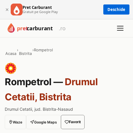
Pret Carburant
×
Deschide
Gratuit pe Google Play
›
›
Rompetrol
Acasa
Bistrita
Rompetrol —
Drumul
Cetatii, Bistrita
Drumul Cetatii, jud. Bistrita-Nasaud
Waze
Google Maps
Favorit