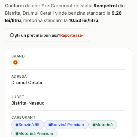
Conform datelor PretCarburant.ro, stația
Rompetrol
din
Bistrita, Drumul Cetatii vinde benzina standard la
9.26
lei/litru
, motorina standard la
10.53 lei/litru
.
Știi un preț mai bun aici?
Raportează-l
BRAND
ADRESĂ
Drumul Cetatii
JUDEȚ
Bistrita-Nasaud
CARBURANȚI
Benzină 95
Benzină Premium
Motorină
Motorină Premium