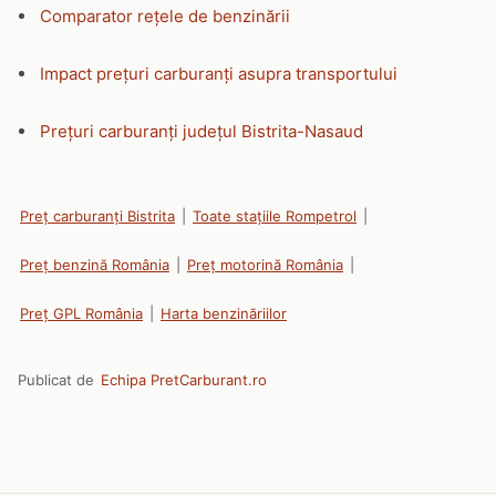
Comparator rețele de benzinării
Impact prețuri carburanți asupra transportului
Prețuri carburanți județul Bistrita-Nasaud
Preț carburanți Bistrita
|
Toate stațiile Rompetrol
|
Preț benzină România
|
Preț motorină România
|
Preț GPL România
|
Harta benzinăriilor
Publicat de
Echipa PretCarburant.ro