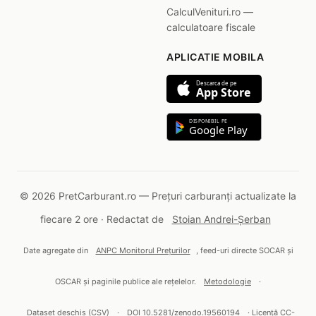
CalculVenituri.ro —
calculatoare fiscale
APLICATIE MOBILA
Descarca de pe
App Store
DISPONIBIL PE
Google Play
© 2026 PretCarburant.ro — Prețuri carburanți actualizate la
fiecare 2 ore · Redactat de
Stoian Andrei-Șerban
Date agregate din
ANPC Monitorul Prețurilor
, feed-uri directe SOCAR și
OSCAR și paginile publice ale rețelelor.
Metodologie
·
Dataset deschis (CSV)
·
DOI 10.5281/zenodo.19560194
· Licență CC-