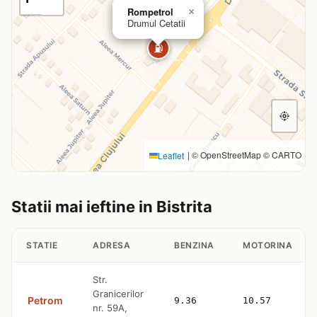
Rompetrol
×
Drumul Cetatii
⛽
|
© OpenStreetMap © CARTO
Leaflet
Statii mai ieftine in Bistrita
STATIE
ADRESA
BENZINA
MOTORINA
Str.
Granicerilor
Petrom
9.36
10.57
nr. 59A,