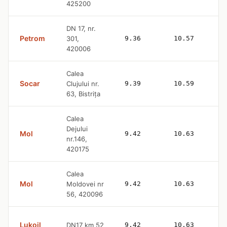
425200
DN 17, nr.
Petrom
301,
9.36
10.57
420006
Calea
Socar
Clujului nr.
9.39
10.59
63, Bistriţa
Calea
Dejului
Mol
9.42
10.63
nr.146,
420175
Calea
Mol
Moldovei nr
9.42
10.63
56, 420096
Lukoil
DN17 km 52
9.42
10.63