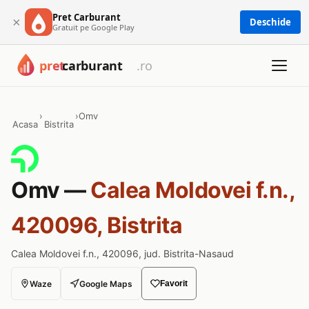
Pret Carburant
×
Deschide
Gratuit pe Google Play
›
›
Omv
Acasa
Bistrita
Omv —
Calea Moldovei f.n.,
420096, Bistrita
Calea Moldovei f.n., 420096, jud. Bistrita-Nasaud
Waze
Google Maps
Favorit