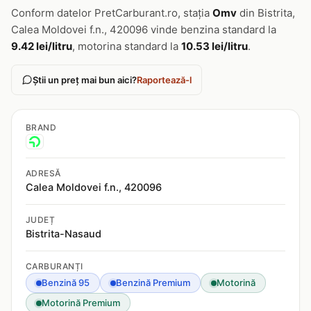
Conform datelor PretCarburant.ro, stația
Omv
din Bistrita,
Calea Moldovei f.n., 420096 vinde benzina standard la
9.42 lei/litru
, motorina standard la
10.53 lei/litru
.
Știi un preț mai bun aici?
Raportează-l
BRAND
ADRESĂ
Calea Moldovei f.n., 420096
JUDEȚ
Bistrita-Nasaud
CARBURANȚI
Benzină 95
Benzină Premium
Motorină
Motorină Premium