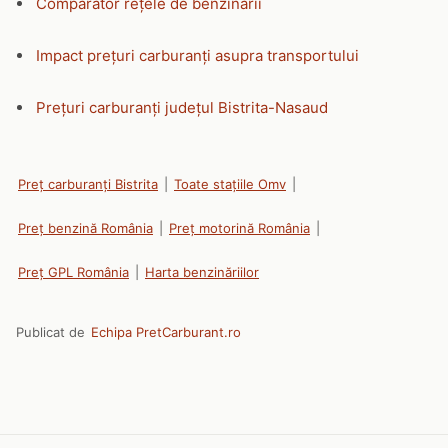
Comparator rețele de benzinării
Impact prețuri carburanți asupra transportului
Prețuri carburanți județul Bistrita-Nasaud
Preț carburanți Bistrita
|
Toate stațiile Omv
|
Preț benzină România
|
Preț motorină România
|
Preț GPL România
|
Harta benzinăriilor
Publicat de
Echipa PretCarburant.ro