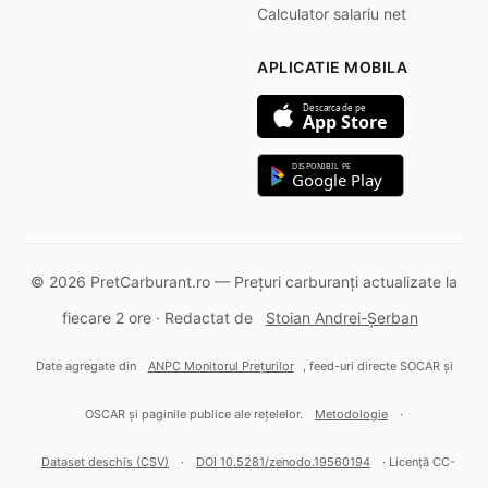
Calculator salariu net
APLICATIE MOBILA
Descarca de pe
App Store
DISPONIBIL PE
Google Play
© 2026 PretCarburant.ro — Prețuri carburanți actualizate la
fiecare 2 ore · Redactat de
Stoian Andrei-Șerban
Date agregate din
ANPC Monitorul Prețurilor
, feed-uri directe SOCAR și
OSCAR și paginile publice ale rețelelor.
Metodologie
·
Dataset deschis (CSV)
·
DOI 10.5281/zenodo.19560194
· Licență CC-