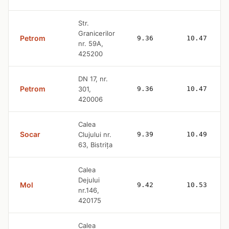
Str.
Granicerilor
Petrom
9.36
10.47
nr. 59A,
425200
DN 17, nr.
Petrom
301,
9.36
10.47
420006
Calea
Socar
Clujului nr.
9.39
10.49
63, Bistriţa
Calea
Dejului
Mol
9.42
10.53
nr.146,
420175
Calea