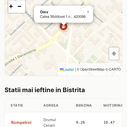
+
−
Omv
×
Calea Moldovei f.n., 420096
⛽
|
© OpenStreetMap © CARTO
Leaflet
Statii mai ieftine in Bistrita
STATIE
ADRESA
BENZINA
MOTORINA
Drumul
Rompetrol
9.26
10.47
Cetatii